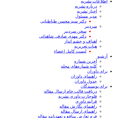
اطلاعات نشریه
درباره نشریه
اخبار نشریه
مدیر مسئول
دکتر سید محسن طباطبایی
سردبیر
سخن سردبیر
دکتر مهدی صادقی شاهدانی
اهداف و چشم انداز
هیات تحریریه
لیست کامل اعضاء
آرشیو
آخرین شماره
کلیه شماره‌های مجله
برای داوران
راهنمای داوران
جدول داوران
برای نویسندگان
دریافت قالب خام ارسال مقاله
فلوچارت داوری نشریه
فرایند داوری
راهنمای نگارش مقاله
راهنمای ارسال مقاله
فرم تعارض منافع و تعهدنامه مقاله