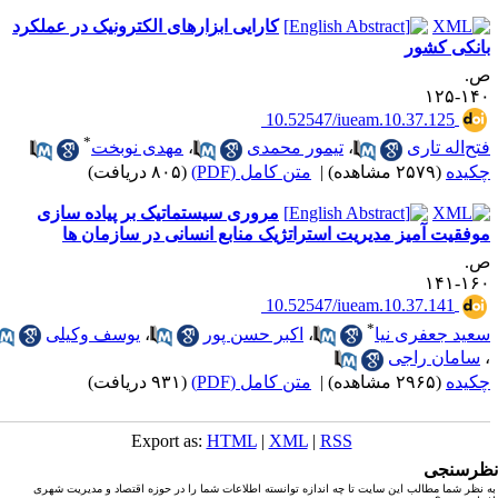
کارایی ابزارهای الکترونیک در عملکرد
انکی کشور
.
۱۴۰-۱
‎ 10.52547/iueam.10.37.125
*
تح‌اله تاری
،
تیمور محمدی
،
مهدی نوبخت
کیده
(۲۵۷۹ مشاهده)
|
متن کامل (PDF)
(۸۰۵ دریافت)
مروری سیستماتیک بر پیاده‌ سازی
وفقیت‌ آمیز مدیریت استراتژیک منابع انسانی در سازمان ‌ها
.
۱۶۰-۱
‎ 10.52547/iueam.10.37.141
*
عید جعفری ‌نیا
،
اکبر حسن‌ پور
،
یوسف وکیلی
سامان راجی
کیده
(۲۹۶۵ مشاهده)
|
متن کامل (PDF)
(۹۳۱ دریافت)
Export as:
HTML
|
XML
|
RSS
رسنجی
نظر شما مطالب این سایت تا چه اندازه توانسته اطلاعات شما را در حوزه اقتصاد و مدیریت شهری