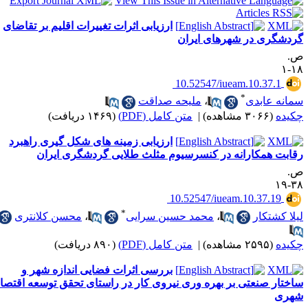
ارزیابی اثرات تغییرات اقلیم بر تقاضای
ردشگری در شهرهای ایران
.
۱۸
‎ 10.52547/iueam.10.37.1
*
مانه عابدی
،
ملیحه صداقت
کیده
(۳۰۶۶ مشاهده)
|
متن کامل (PDF)
(۱۴۶۹ دریافت)
ارزیابی زمینه ‎های شکل ‎گیری راهبرد
قابت همکارانه در کنسرسیوم مثلث طلایی گردشگری ایران
.
۳۸-
‎ 10.52547/iueam.10.37.19
*
یلا کشتکار
،
محمد حسین سرایی
،
محسن کلانتری
کیده
(۲۵۹۵ مشاهده)
|
متن کامل (PDF)
(۸۹۰ دریافت)
بررسی اثرات فضایی اندازه شهر و
ساختار صنعتی بر بهره‎ وری نیروی کار در راستای تحقق توسعه اقتصاد
هری