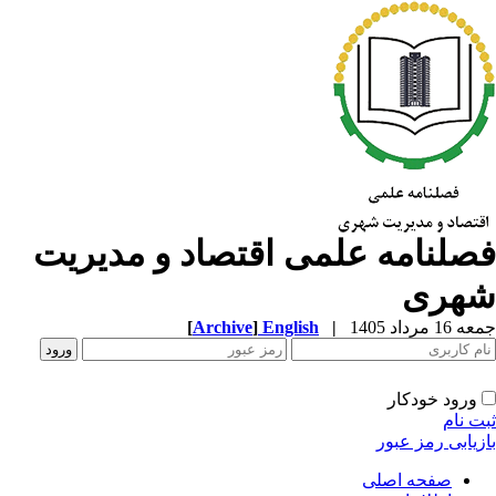
صلنامه علمی اقتصاد و مدیریت
هری
1 مرداد 1405
|
English
]
Archive
[
ورود خودکار
ت نام
زیابی رمز عبور
صفحه اصلی