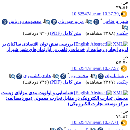
.
۵۶-
‎ 10.52547/iueam.10.37.39
*
هرام فتاحی
،
مریم حیدریان
،
معصومه دورباش
کیده
(۲۳۸۸ مشاهده)
|
متن کامل (PDF)
(۹۲۰ دریافت)
بررسی نقش توان اقتصادی ساکنان بر
زوم ایجاد و رضایت از خدمات رفاهی در آپارتمان‌های شهر شیراز
.
۷۰-
‎ 10.52547/iueam.10.37.57
*
ریسا نامیان
،
محمد پروا
،
هادی کشمیری
کیده
(۲۳۶۷ مشاهده)
|
متن کامل (PDF)
(۷۴۶ دریافت)
شناسایی و اولویت ‌بندی مزایای زیست‌
حیطی تجارت ‌الکترونیک در مقابل تجارت معمولی (موردمطالعه:
کز توسعه تجارت ‎الکترونیکی)
.
۸۴-
‎ 10.52547/iueam.10.37.71
*
هناز توسلی
،
کریم حمدی