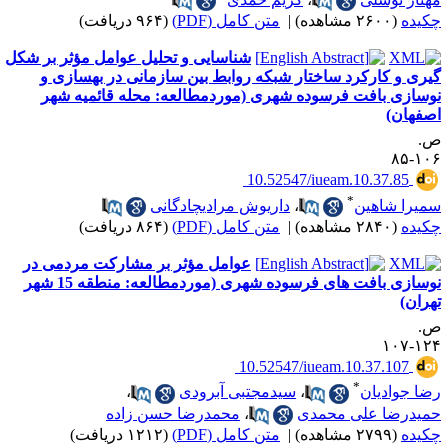
کیده
(۲۶۰۰ مشاهده)
|
متن کامل (PDF)
(۹۶۴ دریافت)
شناسایی و تحلیل عوامل مؤثر بر شکل
گیری و کارکرد ساختار شبکه روابط بین ‌سازمانی در بهسازی و
وسازی بافت فرسوده شهری (موردمطالعه: محله قائمیه شهر
صفهان)
.
۱۰۶-
‎ 10.52547/iueam.10.37.85
*
میرا شاهین
،
داریوش مرادی‎چادگانی
کیده
(۲۸۴۰ مشاهده)
|
متن کامل (PDF)
(۸۶۴ دریافت)
عوامل مؤثر بر مشارکت مردمی در
نوسازی بافت ‎های فرسوده شهری (موردمطالعه: منطقه 15 شهر
هران)
.
۱۲۴-۱
‎ 10.52547/iueam.10.37.107
*
ضا جوادیان
،
سیدمجتبی آبرودی
،
میدرضا علی ‎محمدی
،
محمدرضا حسن ‎زاده
کیده
(۲۷۹۹ مشاهده)
|
متن کامل (PDF)
(۱۲۱۲ دریافت)