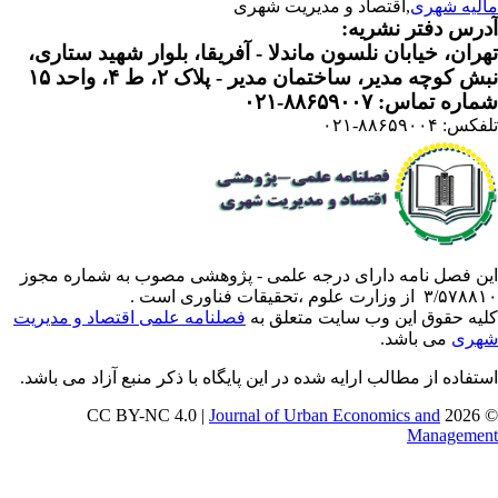
لیه شهری
,اقتصاد و مدیریت شهری
رس دفتر نشریه:
ران، خیابان نلسون ماندلا - آفریقا، بلوار شهید ستاری،
 کوچه مدیر، ساختمان مدیر - پلاک ۲، ط ۴، واحد ۱۵
ره تماس: ۸۸۶۵۹۰۰۷-۰۲۱
: ۸۸۶۵۹۰۰۴-۰۲۱
ن فصل نامه دارای درجه علمی - پژوهشی مصوب به شماره مجوز
 از وزارت علوم ،تحقیقات فناوری است .
یه حقوق این وب سایت متعلق به
فصلنامه علمی اقتصاد و مدیریت
ری
می باشد.
تفاده از مطالب ارایه شده در این پایگاه با ذکر منبع آزاد می باشد.
Journal of Urban Economics and
© 202
Manageme