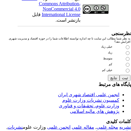
Commons Attribution-
NonCommercial 4.0
International License
قابل
بازنشر است.
رسنجی
نظر شما مطالب این سایت تا چه اندازه توانسته اطلاعات شما را در حوزه اقتصاد و مدیریت شهری
زایش دهد؟
خیلی زیاد
زیاد
متوسط
کم
خیلی کم
یگاه های مرتبط
انجمن علمی اقتصاد شهری ایران
کمسیون نشریات وزارت علوم
وزارت علوم، تحقیقات و فناوری
پژوهش های مالیه اسلامی
مات کلیدی
ریه
مجله علمی
,
مقاله علمی
انجمن علمی
وزارت علوم
نشریات
,