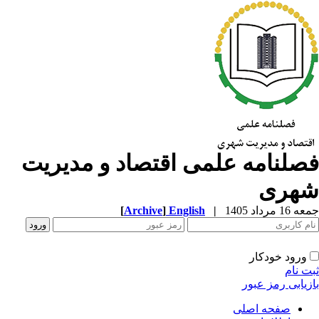
صلنامه علمی اقتصاد و مدیریت
هری
1 مرداد 1405
|
English
]
Archive
[
ورود خودکار
ت نام
زیابی رمز عبور
صفحه اصلی