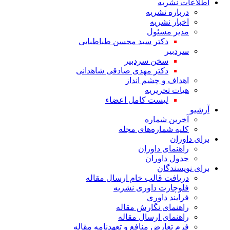
اطلاعات نشریه
درباره نشریه
اخبار نشریه
مدیر مسئول
دکتر سید محسن طباطبایی
سردبیر
سخن سردبیر
دکتر مهدی صادقی شاهدانی
اهداف و چشم انداز
هیات تحریریه
لیست کامل اعضاء
آرشیو
آخرین شماره
کلیه شماره‌های مجله
برای داوران
راهنمای داوران
جدول داوران
برای نویسندگان
دریافت قالب خام ارسال مقاله
فلوچارت داوری نشریه
فرایند داوری
راهنمای نگارش مقاله
راهنمای ارسال مقاله
فرم تعارض منافع و تعهدنامه مقاله