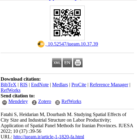
‎ 10.52547/iueam.10.37.39
Download citation:
BibTeX
|
RIS
|
EndNote
|
Medlars
|
ProCite
|
Reference Manager
|
RefWorks
Send citation to:
Mendeley
Zotero
RefWorks
Fatahi S, Heidarian M, Dourbash M. Studying Spatial Effects of
City Size and Industrial Structure on Labor Productivity;
Application of Spatial Panel Methods for Iranian Provinces. IUESA
2022; 10 (37) :39-56
URL:
http://iueam.ir/article-1-1820-fa.html