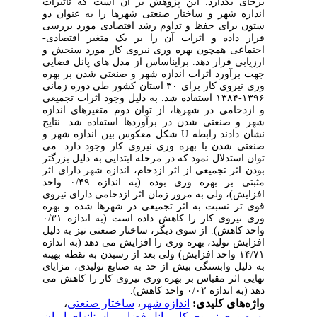
برجای بگذارد. این پژوهش بر آن است که تأثیرات
اندازه شهر و ساختار صنعتی شهرها را به عنوان دو
ستون برای حفظ و تداوم رشد اقتصادی مورد بررسی
قرار داده و اثرات آن را بر یک متغیر اقتصادی-
اجتماعی همچون بهره
وری نیروی کار مورد سنجش و
ارزیابی قرار دهد. براین‎اساس از مدل‎ های پانل فضایی
جهت برآورد اثرات اندازه شهر و صنعتی شدن بر بهره
وری نیروی کار برای ۳۰ استان کشور طی دوره زمانی
۱۳۹۶-۱۳۸۴ استفاده شد. به دلیل وجود اثرات تجمیعی
و ازدحامی در شهرها، از توان دوم متغیرهای اندازه
شهر و صنعتی شدن در برآوردها استفاده شد. نتایج
نشان دادند رابطه
U
شکل معکوس بین اندازه شهر و
صنعتی‎ شدن با بهره
وری نیروی کار وجود دارد. می
‎توان استدلال نمود که در مرحله ابتدایی به دلیل بزرگتر
بودن اثر تجمیعی از اثر ازدحام، اندازه شهر دارای اثر
مثبتی بر بهره
وری بوده (به اندازه ۰/۴۹ واحد
افزایش)، ولی به مرور زمان اثر ازدحامی دارای نیروی
قوی‎ تر نسبت به اثر تجمیعی در شهرها شده و بهره
وری نیروی کار را کاهش داده است (به اندازه ۰/۳۱
واحد کاهش). از سوی دیگر، ساختار صنعتی نیز به دلیل
افزایش تولید، بهره
وری را افزایش می‎ دهد (به اندازه
۱۴/۷۱ واحد افزایش) ولی بعد از رسیدن به نقطه بهینه
به دلیل وابستگی بیش از حد به صنایع تولیدی، مزایای
نهایی اثر مقیاس بر بهره
وری نیروی کار را کاهش می
واژه‌های کلیدی:
اندازه شهر
،
ساختار صنعتی
،
بهره‎ وری نیروی کار
،
پانل فضایی
،
استان‎های ایران