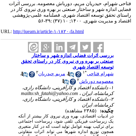
فتاحی شهرام، حیدریان مریم، دورباش معصومه. بررسی اثرات
فضایی اندازه شهر و ساختار صنعتی بر بهره‎ وری نیروی کار در
راستای تحقق توسعه اقتصاد شهری. فصلنامه علمی-پژوهشی
اقتصاد و مدیریت شهری. ۱۴۰۰; ۱۰ (۳۷) :۳۹-۵۶
URL:
http://iueam.ir/article-۱-۱۸۲۰-fa.html
بررسی اثرات فضایی اندازه شهر و ساختار
صنعتی بر بهره‎ وری نیروی کار در راستای تحقق
توسعه اقتصاد شهری
۲
۱
*
شهرام فتاحی
،
مریم حیدریان
،
۲
معصومه دورباش
۱- دانشکده اقتصاد و کارآفرینی، دانشگاه رازی،
کرمانشاه، ایران ،
mailto:sh_fatahi@yahoo.com
۲- دانشکده اقتصاد و کارآفرینی، دانشگاه رازی،
کرمانشاه، ایران
چکیده:
(۲۳۸۵ مشاهده)
در ادبیات اقتصادی، بهره
وری نیروی کار بیشتر از آنکه
یک زیرساخت فیزیکی تلقی شود، زیرساخت اجتماعی
برای ترکیب بهینه عوامل تولید است که در کنار متغیری
همچون توزیع اندازه شهرها می ‎تواند اثرات متفاوتی