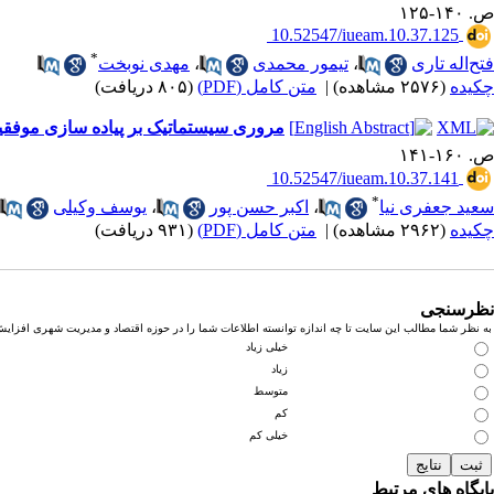
ص. ۱۴۰-۱۲۵
‎ 10.52547/iueam.10.37.125
*
فتح‌اله تاری
،
تیمور محمدی
،
مهدی نوبخت
چکیده
(۲۵۷۶ مشاهده)
|
متن کامل (PDF)
(۸۰۵ دریافت)
مروری سیستماتیک بر پیاده‌ سازی موفقیت
ص. ۱۶۰-۱۴۱
‎ 10.52547/iueam.10.37.141
*
سعید جعفری ‌نیا
،
اکبر حسن‌ پور
،
یوسف وکیلی
چکیده
(۲۹۶۲ مشاهده)
|
متن کامل (PDF)
(۹۳۱ دریافت)
نظرسنجی
به نظر شما مطالب این سایت تا چه اندازه توانسته اطلاعات شما را در حوزه اقتصاد و مدیریت شهری افزای
خیلی زیاد
زیاد
متوسط
کم
خیلی کم
پایگاه های مرتبط