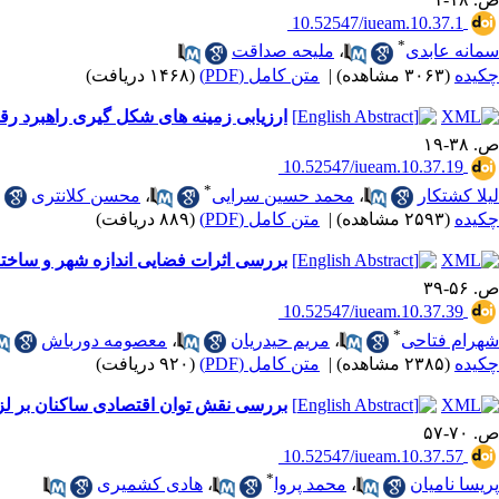
‎ 10.52547/iueam.10.37.1
*
سمانه عابدی
،
ملیحه صداقت
چکیده
(۳۰۶۳ مشاهده)
|
متن کامل (PDF)
(۱۴۶۸ دریافت)
ارزیابی زمینه ‎های شکل ‎گیری راهبرد رقابت همکارانه در کنسرسیوم مثلث طلایی گردشگری ایران
ص. ۳۸-۱۹
‎ 10.52547/iueam.10.37.19
*
لیلا کشتکار
،
محمد حسین سرایی
،
محسن کلانتری
چکیده
(۲۵۹۳ مشاهده)
|
متن کامل (PDF)
(۸۸۹ دریافت)
بررسی اثرات فضایی اندازه شهر و ساختار صنعتی بر بهره‎ وری نیروی کار در 
ص. ۵۶-۳۹
‎ 10.52547/iueam.10.37.39
*
شهرام فتاحی
،
مریم حیدریان
،
معصومه دورباش
چکیده
(۲۳۸۵ مشاهده)
|
متن کامل (PDF)
(۹۲۰ دریافت)
بررسی نقش توان اقتصادی ساکنان بر لزو
ص. ۷۰-۵۷
‎ 10.52547/iueam.10.37.57
*
پریسا نامیان
،
محمد پروا
،
هادی کشمیری