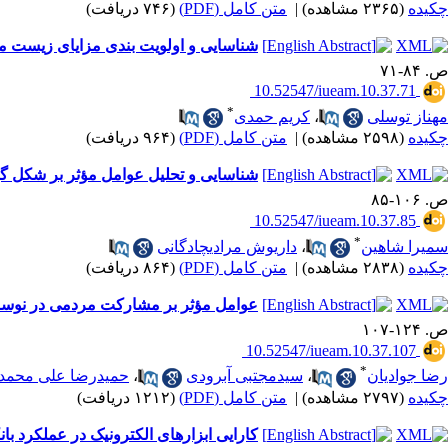
چکیده
(۲۳۶۵ مشاهده)
|
متن کامل (PDF)
(۷۴۶ دریافت)
شناسایی و اولویت ‌بندی مزایای زیست‌ محیط
ص. ۸۴-۷۱
‎ 10.52547/iueam.10.37.71
*
مهناز توسلی
،
کریم حمدی
چکیده
(۲۵۹۸ مشاهده)
|
متن کامل (PDF)
(۹۶۴ دریافت)
شناسایی و تحلیل عوامل مؤثر بر شکل ‌گ
ص. ۱۰۶-۸۵
‎ 10.52547/iueam.10.37.85
*
سمیرا شاهین
،
داریوش مرادی‎چادگانی
چکیده
(۲۸۳۸ مشاهده)
|
متن کامل (PDF)
(۸۶۴ دریافت)
عوامل مؤثر بر مشارکت مردمی در نوسازی بافت ‎های فرسوده شهری (موردمطالعه: م
ص. ۱۲۴-۱۰۷
‎ 10.52547/iueam.10.37.107
*
رضا جوادیان
،
سیدمجتبی آبرودی
،
حمیدرضا علی ‎محمدی
چکیده
(۲۷۹۷ مشاهده)
|
متن کامل (PDF)
(۱۲۱۲ دریافت)
کارایی ابزارهای الکترونیک در عملکرد ب