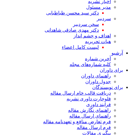
اخبار نشریه
مدیر مسئول
دکتر سید محسن طباطبایی
سردبیر
سخن سردبیر
دکتر مهدی صادقی شاهدانی
اهداف و چشم انداز
هیات تحریریه
لیست کامل اعضاء
آرشیو
آخرین شماره
کلیه شماره‌های مجله
برای داوران
راهنمای داوران
جدول داوران
برای نویسندگان
دریافت قالب خام ارسال مقاله
فلوچارت داوری نشریه
فرایند داوری
راهنمای نگارش مقاله
راهنمای ارسال مقاله
فرم تعارض منافع و تعهدنامه مقاله
فرم ارسال مقاله
پیگیری مقالات