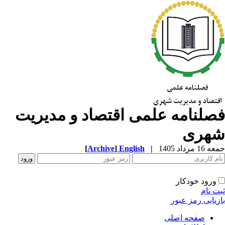
صلنامه علمی اقتصاد و مدیریت
هری
1 مرداد 1405
|
English
]
Archive
[
ورود خودکار
ت نام
زیابی رمز عبور
صفحه اصلی