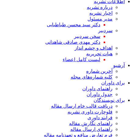
اطلاعات نشریه
درباره نشریه
اخبار نشریه
مدیر مسئول
دکتر سید محسن طباطبایی
سردبیر
سخن سردبیر
دکتر مهدی صادقی شاهدانی
اهداف و چشم انداز
هیات تحریریه
لیست کامل اعضاء
آرشیو
آخرین شماره
کلیه شماره‌های مجله
برای داوران
راهنمای داوران
جدول داوران
برای نویسندگان
دریافت قالب خام ارسال مقاله
فلوچارت داوری نشریه
فرایند داوری
راهنمای نگارش مقاله
راهنمای ارسال مقاله
فرم تعارض منافع و تعهدنامه مقاله