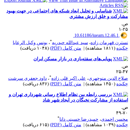
شناسایی و تحلیل ابعاد شبکه ‌های اجتماعی در جهت بهبود
شارکت و خلق ارزش مشتری
.
۲۵
‎ 10.61186/iueam.12.46.1
*
سترن قهرمان زاده
،
سید عبدالله حیدریه
،
یونس وکیل الرعایا
کیده
(۱۸۱۱ مشاهده)
|
متن کامل (PDF)
(۱۰۴۸ دریافت)
پویایی‌های سفته‌بازی در بازار مسکن ایران
.
۴۷-
*
لاح الدین منوچهری
،
علی اکبر قلی زاده
،
داود جعفری سرشت
کیده
(۱۴۵۰ مشاهده)
|
متن کامل (PDF)
(۸۳۶ دریافت)
بررسی رابطه بین نظام اطلاع رسانی شهرداری تهران و
ستفاده از مشارکت نخبگان در ایجاد شهر شاد
.
۷۰-
*
حسن احمدی
،
حمیدرضا حسینی دانا
کیده
(۱۰۳۹ مشاهده)
|
متن کامل (PDF)
(۶۱۵ دریافت)