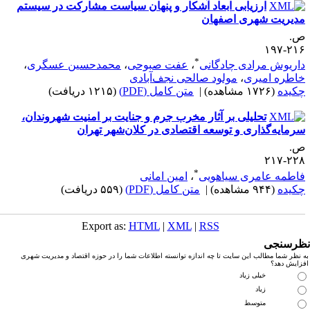
ارزیابی ابعاد آشکار و پنهان سیاست مشارکت در سیستم
دیریت شهری اصفهان
.
۲۱۶-۱
*
اریوش مرادی چادگانی
،
عفت صبوحی
،
محمدحسین عسگری
،
اطره امیری
،
مولود صالحی نجف‌آبادی
کیده
(۱۷۲۶ مشاهده)
|
متن کامل (PDF)
(۱۲۱۵ دریافت)
تحلیلی بر آثار مخرب جرم و جنایت بر امنیت شهروندان،
رمایه‌گذاری و توسعه اقتصادی در کلان‌شهر تهران
.
۲۲۸-۲
*
اطمه عامری سیاهویی
،
امین امانی
کیده
(۹۴۴ مشاهده)
|
متن کامل (PDF)
(۵۵۹ دریافت)
Export as:
HTML
|
XML
|
RSS
رسنجی
نظر شما مطالب این سایت تا چه اندازه توانسته اطلاعات شما را در حوزه اقتصاد و مدیریت شهری
زایش دهد؟
خیلی زیاد
زیاد
متوسط