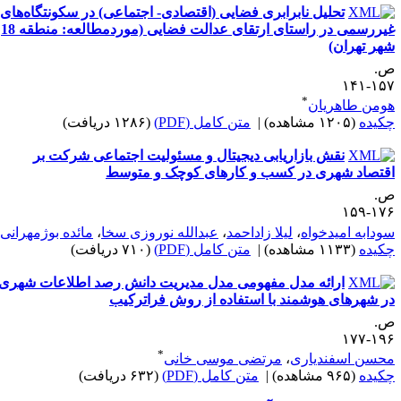
تحلیل نابرابری فضایی (اقتصادی- اجتماعی) در سکونتگاه‌های
غیررسمی در راستای ارتقای عدالت فضایی (موردمطالعه: منطقه 18
هر تهران)
.
۱۵۷-۱
*
ومن طاهریان
کیده
(۱۲۰۵ مشاهده)
|
متن کامل (PDF)
(۱۲۸۶ دریافت)
نقش بازاریابی دیجیتال و مسئولیت اجتماعی شرکت بر
قتصاد شهری در کسب و کارهای کوچک و متوسط
.
۱۷۶-۱
*
ودابه امیدخواه
،
لیلا زاداحمد
،
عبدالله نوروزی سخا
،
مائده بوژمهرانی
کیده
(۱۱۳۳ مشاهده)
|
متن کامل (PDF)
(۷۱۰ دریافت)
ارائه مدل مفهومی مدل مدیریت دانش رصد اطلاعات شهری
ر شهرهای هوشمند با استفاده از روش فراترکیب
.
۱۹۶-۱
*
حسن اسفندیاری
،
مرتضی موسی خانی
کیده
(۹۶۵ مشاهده)
|
متن کامل (PDF)
(۶۳۲ دریافت)