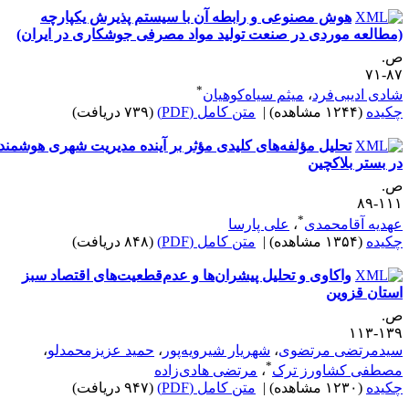
هوش مصنوعی و رابطه آن با سیستم پذیرش یکپارچه
مطالعه موردی در صنعت تولید مواد مصرفی جوشکاری در ایران)
.
۸۷-
*
ادی ادیبی‌فرد
،
میثم سیاه‌کوهیان
کیده
(۱۲۴۴ مشاهده)
|
متن کامل (PDF)
(۷۳۹ دریافت)
تحلیل مؤلفه‌های کلیدی مؤثر بر آینده مدیریت شهری هوشمند
ر بستر بلاکچین
.
۱۱۱-
*
هدیه آقامحمدی
،
علی پارسا
کیده
(۱۳۵۴ مشاهده)
|
متن کامل (PDF)
(۸۴۸ دریافت)
واکاوی و تحلیل پیشران‌ها و عدم‌قطعیت‌های اقتصاد سبز
ستان قزوین
.
۱۳۹-۱
یدمرتضی مرتضوی
،
شهریار شیرویه‌پور
،
حمید عزیزمحمدلو
،
*
صطفی کشاورز ترک
،
مرتضی هادی‌زاده
کیده
(۱۲۳۰ مشاهده)
|
متن کامل (PDF)
(۹۴۷ دریافت)