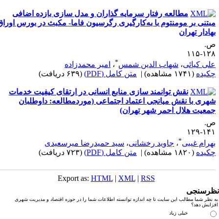
مطالعه رفتار سرمایه ‌گذاران و مدل ‌سازی بازده اضافی
بتنی بر مومنتوم با به‌کارگیری رگرسیون فاما- مکبث در بورس اوراق
هادار تهران
.
۱۲۸-۱
*
لی کیائی
،
شهاب ‌الدین شمس
،
امیر محمدزاده
کیده
(۱۷۴۱ مشاهده)
|
متن کامل (PDF)
(۶۳۹ دریافت)
نقش توانمند سازی منابع انسانی در ارتقای کیفیت خدمات
هری با نقش میانجی اعتماد اجتماعی (موردمطالعه: داوطلبان
معیت هلال احمر شهر تهران)
.
۱۴۱-۱
*
هرام غیبی
،
جاوید رخشانی
،
سید حمیدرضا میرسعیدی
کیده
(۱۸۲۰ مشاهده)
|
متن کامل (PDF)
(۷۲۳ دریافت)
Export as:
HTML
|
XML
|
RSS
رسنجی
نظر شما مطالب این سایت تا چه اندازه توانسته اطلاعات شما را در حوزه اقتصاد و مدیریت شهری
زایش دهد؟
خیلی زیاد