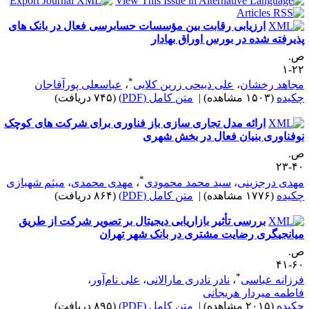
ارزیابی رقابت بین مؤسسات حسابرسی فعال در بانک‌ های
ذیرفته ‌شده در بورس اوراق بهادار
.
۲۲
*
جاهد رخشان
،
علی ذبیحی زرین کلایی
،
عباسعلی پورآقاجان
کیده
(۱۵۰۳ مشاهده)
|
متن کامل (PDF)
(۷۴۵ دریافت)
ارائه مدل تجاری ‌سازی باز فناوری برای شرکت ‌های کوچک
وفناوری‌ بنیان فعال در بخش شهری
.
۴۰-
*
هدی درجزینی
،
سید محمد محمودی
،
مهدی محمدی
،
میثم شهبازی
کیده
(۱۷۷۶ مشاهده)
|
متن کامل (PDF)
(۸۶۴ دریافت)
بررسی تأثیر بازاریابی دیجیتال بر تصویر شرکت از طریق
‎گری رضایت مشتری در بانک شهر تهران
.
۶۰-
*
رزانه عباسی
،
نادر نادری مارالانی
،
علی نام‌آور
،
اطمه میردار هریجانی
کیده
(۲۰۱۵ مشاهده)
|
متن کامل (PDF)
(۸۹۵ دریافت)