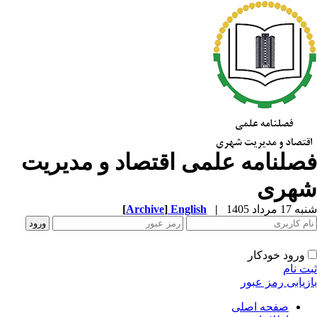
صلنامه علمی اقتصاد و مدیریت
هری
1 مرداد 1405
|
English
]
Archive
[
ورود خودکار
ت نام
زیابی رمز عبور
صفحه اصلی