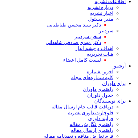
اطلاعات نشریه
درباره نشریه
اخبار نشریه
مدیر مسئول
دکتر سید محسن طباطبایی
سردبیر
سخن سردبیر
دکتر مهدی صادقی شاهدانی
اهداف و چشم انداز
هیات تحریریه
لیست کامل اعضاء
آرشیو
آخرین شماره
کلیه شماره‌های مجله
برای داوران
راهنمای داوران
جدول داوران
برای نویسندگان
دریافت قالب خام ارسال مقاله
فلوچارت داوری نشریه
فرایند داوری
راهنمای نگارش مقاله
راهنمای ارسال مقاله
فرم تعارض منافع و تعهدنامه مقاله