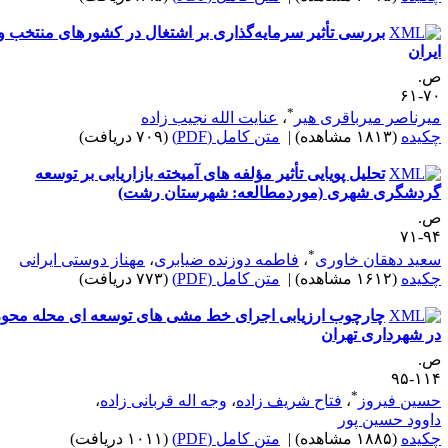
بررسی تأثیر سرمایه‌گذاری بر اشتغال در کشورهای منتخب و
یران
.
۷۰-
*
یرناصر میرباقری هیر
،
عنایت الله نجیب زاده
کیده
(۱۸۱۳ مشاهده)
|
متن کامل (PDF)
(۷۰۹ دریافت)
تحلیل پویایی تأثیر مؤلفه ‌های آمیخته بازاریابی بر توسعه
ردشگری شهری (موردمطالعه: شهرستان رشت)
.
۹۴-
*
عید دهقان خاوری
،
فاطمه دوزنده ضیابری
،
مهناز دوستی ایرانی
کیده
(۱۶۱۲ مشاهده)
|
متن کامل (PDF)
(۷۷۳ دریافت)
چارچوب ارزیابی اجرای خط ‌مشی ‌های توسعه ‌ای محله‌ محور
ر شهرداری تهران
.
۱۱۴-
*
سین فیروز
،
فتاح شریف ‌زاده
،
وجه‌ اله قربانی‌ زاده
،
اوود حسین‌ پور
کیده
(۱۸۸۵ مشاهده)
|
متن کامل (PDF)
(۱۰۱۱ دریافت)