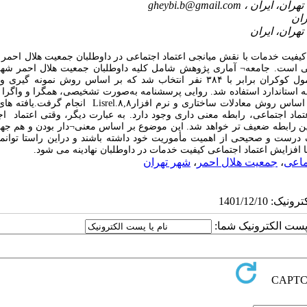
gheybi.b@gmail.com
فیت خدمات با نقش میانجی اعتماد اجتماعی در داوطلبان جمعیت هلال احمر بپ
 است. جامعه¬ آماری پژوهش شامل کلیه داوطلبان جمعیت هلال احمر شهر
می¬باشد. حجم نمونه با توجه به گستردگی جامعه آماری با استفاده از فرمول کوکران برابر با ۳۸۴ نفر انتخاب شد که بر اساس روش نم
امه استاندارد استفاده شد. روایی پرسشنامه به‌صورت تشخیصی، همگرا و واگرا و
پرسشنامه نیز با ضریب آلفای کرونباخ بررسی گردید. آزمون مدل پژوهش بر اساس روش معادلات ساختاری و نرم‌ افزار,۸
تماد اجتماعی، رابطه معنی داری وجود دارد. به عبارت دیگر، وقتی اعتماد اج
 این رابطه ضعیف تر خواهد شد. این موضوع بر اساس معنی¬دار بودن و هم جه
رک درست و صحیحی از اهمیت مأموریت خود داشته باشند و دراین راستا توانم
با افزایش اعتماد اجتماعی کیفیت خدمات در داوطلبان نهادینه می شود.
ماعی
،
جمعیت هلال احمر
،
شهر تهران
ا پست الکترونیک شما: