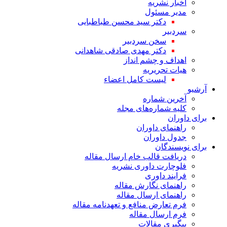
اخبار نشریه
مدیر مسئول
دکتر سید محسن طباطبایی
سردبیر
سخن سردبیر
دکتر مهدی صادقی شاهدانی
اهداف و چشم انداز
هیات تحریریه
لیست کامل اعضاء
آرشیو
آخرین شماره
کلیه شماره‌های مجله
برای داوران
راهنمای داوران
جدول داوران
برای نویسندگان
دریافت قالب خام ارسال مقاله
فلوچارت داوری نشریه
فرایند داوری
راهنمای نگارش مقاله
راهنمای ارسال مقاله
فرم تعارض منافع و تعهدنامه مقاله
فرم ارسال مقاله
پیگیری مقالات