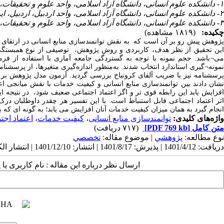
۱- دانشکده علوم انسانی، دانشگاه آزاد اسلامی، واحد علوم و تحقیقات، تهران، ایران ،
۲- دانشکده علوم انسانی، دانشگاه آزاد اسلامی، واحد اردبیل، اردبیل، ایران
۳- دانشکده علوم انسانی، دانشگاه آزاد اسلامی، واحد علوم و تحقیقات، تهران، ایران
چکیده:
(۱۸۱۹ مشاهده)
پژوهش پیش رو بر آن است که به نقش توانمندسازی منابع انسانی در ارتقای کی
این تحقیق از نظر هدف، کاربردی و روش پژوهش، توصیفی از نوع همبستگی
نمونه¬گیری استاندارد انتخاب شدند. به‌منظور اندازه‌گیری متغیرها، از پرسشن
نشان دادند بین توانمندسازی منابع انسانی و کیفیت خدمات با نقش میانجی اع
افزایش یابد این رابطه قوی تر و اگر اعتماد اجتماعی ضعیف شود، در نتیجه
اثر اعتماد اجتماعی قابل استنباط است. با این تفسیر هر چقدر داوطلبان د
انجام گیرد به همان میزان کیفیت خدمات آنان افزایش می یابد؛ به گونه ای که 
واژه‌های کلیدی:
توانمندسازی منابع انسانی
،
کیفیت خدمات
،
اعتماد اجت
متن کامل
[PDF 769 kb]
(۷۱۷ دریافت)
نوع مطالعه:
پژوهشي
| موضوع مقاله:
تخصصي
دریافت: 1401/4/12 | پذیرش: 1401/8/17 | انتشار: 1401/12/10 | انتشار الکترونیک: 1401/12/10
ارسال نظر درباره این مقاله : نام کاربری ی