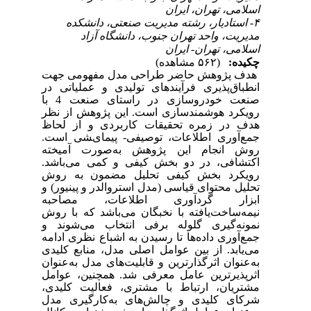
اسلامی، تهران، ایران
۴- استادیار، رشته مدیریت صنعتی، دانشکده
مدیریت، واحد تهران جنوب، دانشگاه آزاد
اسلامی، تهران- ایران
چکیده:
(۵۶۲ مشاهده)
هدف پژوهش حاضر طراحی مدل مفهومی جهت
انطباق‌پذیری فرآیندهای تولیدی و عملیاتی در
صنعت خودروسازی در راستای صنعت 4 با
رویکرد هوشمندسازی است. این پژوهش از ﻧﻈﺮ
ﻫﺪف در زﻣﺮه ﺗﺤﻘﯿﻘﺎت ﮐﺎرﺑﺮدی و از لحاظ
ﺟﻤﻊ‌آوری اﻃﻼﻋﺎت، توصیفی- ﭘﯿﻤﺎیﺸﯽ است.
روش انجام این پژوهش به‌صورت آمیخته
اکتشافی، در دو بخش کیفی و کمی می‌باشد.
رویکرد بخش کیفی تحلیل مضمون به روش
تحلیل محتوای قیاسی (مدل استروالدر و پینیور) و
ابزار گردآوری اطلاعات، مصاحبه
نیمه‌ساخت‌یافته با نخبگان می‌باشد که با روش
نمونه‌گیری گلوله برفی انتخاب می‌شوند و
جمع‌آوری داده‌ها تا رسیدن به اشباع نظری ادامه
می‌یابد. از بین عوامل اصلی مدل، منابع کلیدی
به‌عنوان اثرگذارترین و قابلیت‌های مدل به‌عنوان
اثرپذیرترین عامل معرفی شد. همچنین، عوامل
مشتریان، ارتباط با مشتری، فعالیت کلیدی،
شرکای کلیدی و چالش‌های به‌کارگیری مدل