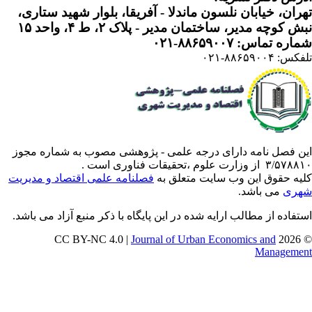
ران، خیابان نلسون ماندلا - آفریقا، بلوار شهید ستاری،
 کوچه مدیر، ساختمان مدیر - پلاک ۲، ط ۴، واحد ۱۵
ره تماس: ۸۸۶۵۹۰۰۷-۰۲۱
: ۸۸۶۵۹۰۰۴-۰۲۱
ن فصل نامه دارای درجه علمی - پژوهشی مصوب به شماره مجوز
 از وزارت علوم ،تحقیقات فناوری است .
یه حقوق این وب سایت متعلق به
فصلنامه علمی اقتصاد و مدیریت
ری
می باشد.
تفاده از مطالب ارایه شده در این پایگاه با ذکر منبع آزاد می باشد.
Journal of Urban Economics and
© 202
Manageme