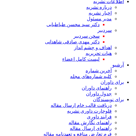
اطلاعات نشریه
درباره نشریه
اخبار نشریه
مدیر مسئول
دکتر سید محسن طباطبایی
سردبیر
سخن سردبیر
دکتر مهدی صادقی شاهدانی
اهداف و چشم انداز
هیات تحریریه
لیست کامل اعضاء
آرشیو
آخرین شماره
کلیه شماره‌های مجله
برای داوران
راهنمای داوران
جدول داوران
برای نویسندگان
دریافت قالب خام ارسال مقاله
فلوچارت داوری نشریه
فرایند داوری
راهنمای نگارش مقاله
راهنمای ارسال مقاله
فرم تعارض منافع و تعهدنامه مقاله