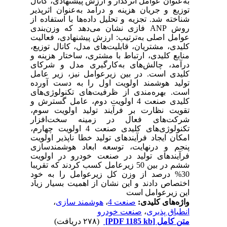
به‌عنوان عوامل اثرگذار و ارزش پیشنهادی، کانال
توزیع و جریان هزینه و درآمد به‌عنوان اثرپذیر
شناخته شد. تجزیه و تحلیل داده‌ها با استفاده از
روش
ANP
فازی نشان می‌دهد که وزن‌بندی
عوامل اصلی به‌ترتیب: ارزش پیشنهادی، فعالیت
کلیدی، مشتریان، قابلیت‌های مدل، کانال توزیع،
منابع کلیدی، ارتباط با مشتری، ساختار هزینه و
درآمد، چالش‌های به‌کارگیری مدل و شرکای
کلیدی است. در بین زیرعوامل نیز، زیر عامل
تولید هوشمند اولویت اول را به دست آورده
است. بهره‌مندی از ظرفیت‌های تکنولوژی‌های
کلیدی صنعت 4 اولویت دوم، عامل گسترش و
تقویت نظارت بر فرآیند تولید اولویت سوم،
شرکت‌های فعال در زمینه سخت‌افزار
تکنولوژی‌های کلیدی صنعت 4 اولویت چهارم،
امکان ایجاد فرآیندهای تولید خطا ناپذیر اولویت
پنجم و درنهایت، توسعه ابعاد هوشمندسازی
فرآیندهای تولید در صنعت خودرو در اولویت
ششم در بین 50 زیرعامل کسب کردند که تقریبا
30% درصد از وزن کل زیرعوامل را به خود
اختصاص دادند و این نشان از اهمیت بسیار زیاد
این زیرعوامل است
واژه‌های کلیدی:
صنعت 4
،
هوشمند سازی
،
انطباق پذیری
،
صنعت خودرو
متن کامل
[PDF 1185 kb]
(۲۷۸ دریافت)