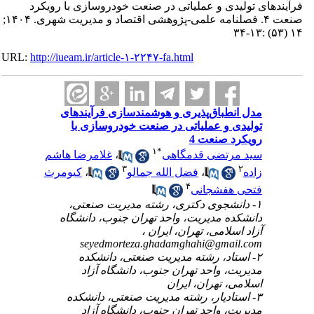
فرآیندهای تولیدی و عملیاتی در صنعت خودروسازی با رویکرد
صنعت ۴. فصلنامه علمی-پژوهشی اقتصاد و مدیریت شهری. ۱۴۰۴;
۱۴ (۵۳) :۱۳-۳۴
URL:
http://iueam.ir/article-۱-۲۲۴۷-fa.html
مدل انطباق‌پذیری و هوشمندسازی فرآیندهای
تولیدی و عملیاتی در صنعت خودروسازی با
رویکرد صنعت 4
۱
*
سید مرتضی قدمگاهی
،
غلامرضا هاشم
۳
۲
زاده
،
فضل الله جمالو
،
کیومرث
۴
فتحی هفشجانی
۱- دانشجوی دکتری، رشته مدیریت صنعتی،
دانشکده مدیریت، واحد تهران جنوب، دانشگاه
آزاد اسلامی، تهران، ایران ،
seyedmorteza.ghadamghahi@gmail.com
۲- استاد، رشته مدیریت صنعتی، دانشکده
مدیریت، واحد تهران جنوب، دانشگاه آزاد
اسلامی، تهران، ایران
۳- استادیار، رشته مدیریت صنعتی، دانشکده
مدیریت، واحد تهران جنوب، دانشگاه آزاد