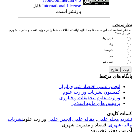
NonCommercial 4.0
International License
قابل
بازنشر است.
رسنجی
نظر شما مطالب این سایت تا چه اندازه توانسته اطلاعات شما را در حوزه اقتصاد و مدیریت شهری
زایش دهد؟
خیلی زیاد
زیاد
متوسط
کم
خیلی کم
یگاه های مرتبط
انجمن علمی اقتصاد شهری ایران
کمسیون نشریات وزارت علوم
وزارت علوم، تحقیقات و فناوری
پژوهش های مالیه اسلامی
مات کلیدی
ریه
مجله علمی
,
مقاله علمی
انجمن علمی
وزارت علوم
نشریات
,
لیه شهری
,اقتصاد و مدیریت شهری
رس دفتر نشریه: