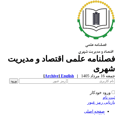
صلنامه علمی اقتصاد و مدیریت
هری
1 مرداد 1405
|
English
]
Archive
[
ورود خودکار
ت نام
زیابی رمز عبور
صفحه اصلی