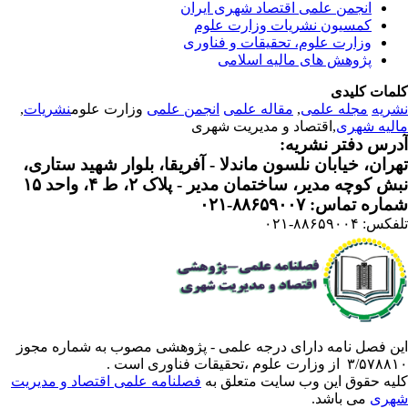
انجمن علمی اقتصاد شهری ایران
کمسیون نشریات وزارت علوم
وزارت علوم، تحقیقات و فناوری
پژوهش های مالیه اسلامی
مات کلیدی
ریه
مجله علمی
,
مقاله علمی
انجمن علمی
وزارت علوم
نشریات
,
لیه شهری
,اقتصاد و مدیریت شهری
رس دفتر نشریه:
ران، خیابان نلسون ماندلا - آفریقا، بلوار شهید ستاری،
 کوچه مدیر، ساختمان مدیر - پلاک ۲، ط ۴، واحد ۱۵
ره تماس: ۸۸۶۵۹۰۰۷-۰۲۱
: ۸۸۶۵۹۰۰۴-۰۲۱
ن فصل نامه دارای درجه علمی - پژوهشی مصوب به شماره مجوز
 از وزارت علوم ،تحقیقات فناوری است .
یه حقوق این وب سایت متعلق به
فصلنامه علمی اقتصاد و مدیریت
ری
می باشد.