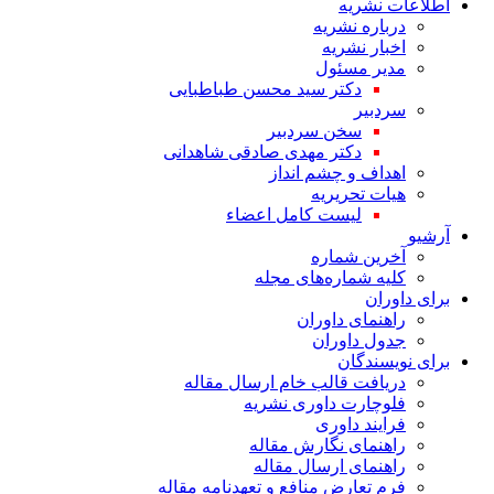
اطلاعات نشریه
درباره نشریه
اخبار نشریه
مدیر مسئول
دکتر سید محسن طباطبایی
سردبیر
سخن سردبیر
دکتر مهدی صادقی شاهدانی
اهداف و چشم انداز
هیات تحریریه
لیست کامل اعضاء
آرشیو
آخرین شماره
کلیه شماره‌های مجله
برای داوران
راهنمای داوران
جدول داوران
برای نویسندگان
دریافت قالب خام ارسال مقاله
فلوچارت داوری نشریه
فرایند داوری
راهنمای نگارش مقاله
راهنمای ارسال مقاله
فرم تعارض منافع و تعهدنامه مقاله