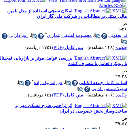
امکان ‌سنجی استفاده از مدل تامین
الی مبتنی بر مطالبات در شرکت ملی گاز ایران
.
۲۶
*
دا یعقوبی
،
معصومه لطیفی بنماران
،
رویا دارابی
کیده
(۲۴۸ مشاهده)
|
متن کامل (PDF)
(۱۷۵ دریافت)
بررسی عوامل موثر بر بازاریابی فیجیتال
ا رویکرد تعامل با مصرف کننده
.
۳۸-
*
سامه کامل جمعه الکنانی
،
فرزانه بیک زاده
،
هیلا شمس الدینی
کیده
(۱۰۶ مشاهده)
|
متن کامل (PDF)
(۶۵ دریافت)
اثر تزاحمی طرح مسکن مهر بر
اخت‌وساز بخش خصوصی در ایران
.
۵۷-
*