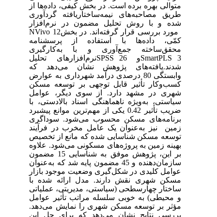
متوالی بهره برده است. در بخش کیفی، داده‌ها از
طریق مصاحبه‌های نیمه‌ساختاریافته گردآوری
شده و با روش تحلیل مضمون در نرم‌افزار
مورد بررسی قرار گرفته‌اند. در بخش
12
NVivo
کمّی، داده‌ها با استفاده از پرسشنامه
محقق‌ساخته جمع‌آوری و با به‌کارگیری
3
SmartPLS
و
SPSS 26
نرم‌افزارهای
تحلیل
شدند.یافته‌های پژوهش نشان می‌دهد که
وابستگی 80 درصدی درآمد شهرداری به عوارض
کسب‌وکار تأثیر قابل توجهی بر توسعه مسکن
شهری در مشهد دارد. از سوی دیگر، عوامل
سیاستی، به‌ویژه ناهماهنگی اسناد بالادستی، با
ضریب تأثیر 0.42 یکی از مهم‌ترین موانع پیشبرد
برنامه‌های مسکن محسوب می‌شود. سوداگری
زمین نیز به‌عنوان یک عامل مخرب در فرآیند
توسعه مسکن شناسایی شده که مانع از تخصیص
بهینه زمین به پروژه‌های مسکونی می‌شود. علاوه
بر این، پژوهش موفق به شناسایی 15 مضمون
سازمان‌دهنده و 45 مضمون پایه شد که به‌عنوان
عوامل کلیدی در شکل‌گیری وضعیت موجود بازار
مسکن شهری نقش دارند. مدل ارائه شده با
ساختار چهارسطحی (سیاستی، مدیریتی، عملیاتی
و محیطی) به خوبی سلسله مراتب تأثیر عوامل
مؤثر بر توسعه مسکن شهری را نمایش می‌دهد.
بررسی نتایج نشان می‌دهد که برای حل این