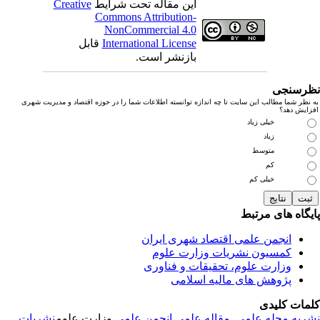
این مقاله تحت شرایط
Creative
Commons Attribution-
NonCommercial 4.0
International License
قابل
بازنشر است.
رسنجی
نظر شما مطالب این سایت تا چه اندازه توانسته اطلاعات شما را در حوزه اقتصاد و مدیریت شهری
زایش دهد؟
خیلی زیاد
زیاد
متوسط
کم
خیلی کم
یگاه های مرتبط
انجمن علمی اقتصاد شهری ایران
کمسیون نشریات وزارت علوم
وزارت علوم، تحقیقات و فناوری
پژوهش های مالیه اسلامی
مات کلیدی
ریه
مجله علمی
,
مقاله علمی
انجمن علمی
وزارت علوم
نشریات
,