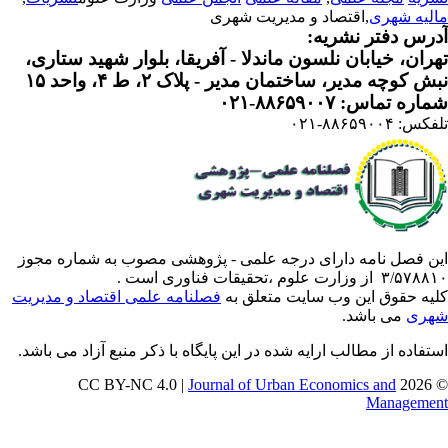
لیه شهری
,اقتصاد و مدیریت شهری
رس دفتر نشریه:
ران، خیابان نلسون ماندلا - آفریقا، بلوار شهید ستاری،
 کوچه مدیر، ساختمان مدیر - پلاک ۲، ط ۴، واحد ۱۵
ره تماس: ۸۸۶۵۹۰۰۷-۰۲۱
: ۸۸۶۵۹۰۰۴-۰۲۱
ن فصل نامه دارای درجه علمی - پژوهشی مصوب به شماره مجوز
 از وزارت علوم ،تحقیقات فناوری است .
یه حقوق این وب سایت متعلق به
فصلنامه علمی اقتصاد و مدیریت
ری
می باشد.
تفاده از مطالب ارایه شده در این پایگاه با ذکر منبع آزاد می باشد.
Journal of Urban Economics and
© 202
Manageme