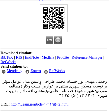
Download citation:
BibTeX
|
RIS
|
EndNote
|
Medlars
|
ProCite
|
Reference Manager
|
RefWorks
Send citation to:
Mendeley
Zotero
RefWorks
رحمتی مهدی، پوراحتشام محمد. طراحی و تبیین مدل عوامل مؤثر
بر توسعه مسکن شهری مبتنی بر عوارض کسب وکار (مطالعه
موردی: شهر مشهد). فصلنامه علمی-پژوهشی اقتصاد و مدیریت
شهری. ۱۴۰۴; ۱۳ (۵۰) :۲۵-۴۴
URL:
http://iueam.ir/article-۱-۲۱۹۵-fa.html