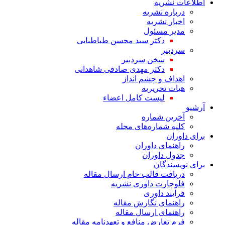
اطلاعات نشریه
درباره نشریه
اخبار نشریه
مدیر مسئول
دکتر سید محسن طباطبایی
سردبیر
سخن سردبیر
دکتر مهدی صادقی شاهدانی
اهداف و چشم انداز
هیات تحریریه
لیست کامل اعضاء
آرشیو
آخرین شماره
کلیه شماره‌های مجله
برای داوران
راهنمای داوران
جدول داوران
برای نویسندگان
دریافت قالب خام ارسال مقاله
فلوچارت داوری نشریه
فرایند داوری
راهنمای نگارش مقاله
راهنمای ارسال مقاله
فرم تعارض منافع و تعهدنامه مقاله