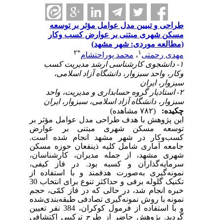
طراحی و تبیین مدل عوامل مؤثر بر توسعه
مسکن شهری مبتنی بر عوارض کسب وکار
(مطالعه موردی: شهر مشهد)
۲
*
۱
مهدی رحمتی
،
محمد پوراحتشام
۱- دانشجوی کارشناسی ارشد مدیریت کسب
وکار، واحد سبزوار، دانشگاه آزاد اسلامی،
سبزوار، ایران
۲- استادیار گروه حسابداری و مدیریت، واحد
سبزوار، دانشگاه آزاد اسلامی، سبزوار، ایران
چکیده:
(۷۸۲ مشاهده)
این پژوهش با هدف طراحی مدل عوامل مؤثر بر
توسعه مسکن شهری مبتنی بر عوارض
کسب‌وکار در شهر مشهد انجام شده است.
جامعه آماری شامل کلیه ذینفعان حوزه مسکن
شهری مشهد، از جمله مدیران، کارشناسان،
سرمایه‌گذاران و کسبه بود. در فاز کیفی،
نمونه‌گیری به‌صورت هدفمند و با استفاده از
تکنیک گلوله برفی و حداکثر تنوع برای انتخاب 30
خبره انجام شد، در حالی که در فاز کمّی، حجم
نمونه با روش نمونه‌گیری تصادفی طبقه‌بندی‌شده
و با استفاده از فرمول کوکران، 384 نفر تعیین
گردید. پژوهش حاضر از طرح ترکیبی اکتشافی