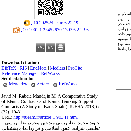
سلام و
 تبیین
‎ 10.29252/iueam.6.22.19
شده در
ی جوانب
‎ 20.1001.1.23452870.1397.6.22.3.6
ر داده
 توصیه
سه نوع
اق و در دو نوع از قراردادها
Download citation:
BibTeX
|
RIS
|
EndNote
|
Medlars
|
ProCite
|
Reference Manager
|
RefWorks
Send citation to:
Mendeley
Zotero
RefWorks
Javid M, Rabeie Mandajin M. A Comparative Study
of Islamic Contracts and Islamic Banking Support
Contracts (A Study on Bank Shahr). IUESA 2018; 6
(22) :19-31
URL:
http://iueam.ir/article-1-903-fa.html
جاوید محمدرضا، ربیعی مندجین محمدرضا. بررسی
تطبیقی شرایط عقود اسلامی و قراردادهای پشتیبانی