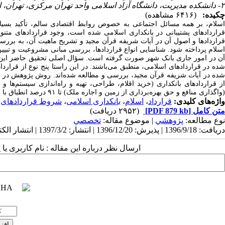
۲- دانشکده مدیریت، دانشگاه آزاد اسلامی واحد تهران مرکزی، تهران، ایران
چکیده:
(۶۴۱۶ مشاهده)
اسلام، بر همه مسائل اجتماعی به خصوص روابط اقتصادی سالم، تأکید بسیا
قراردادهای پشتیبانی در بانکداری اسلامی شده است، وجود قراردادهای متن
قراردادها و اصول آن در آیات شریفه قرآن مجید و تشریح ماهیت آن، به بررسی
سلام پرداخته شود.
شناسایی انواع قراردادها، بررسی مبانی مشروعیت و تبیین ا
آن در امور جاری بانک شهر صورت گرفته است. سؤال اصلی تحقیق حاضر این اس
شده در قراردادهای اسلامی، منطبق می‌باشند. در این راستا پنج نوع از قرارد
شده در آیات شریفه قرآن مجید، بررسی و مطالعه شده‌اند. روش پژوهش در این 
(واگذاری منافع و حق بهره‌برداری از زمین و اجاره ملک) تا ۹۱ درصد انطباق با شرایط و توصیه‌های اسلام برای عقد قرارداد، وجود دارد.
واژه‌های کلیدی:
قرارداد
،
اسلام
،
بانکداری اسلامی
،
شروط قراردادهای 
متن کامل
[PDF 879 kb]
(۲۹۵۲ دریافت)
نوع مطالعه:
پژوهشي
| موضوع مقاله:
تخصصي
دریافت: 1396/9/18 | پذیرش: 1396/12/20 | انتشار: 1397/3/2 | انتشار الکترونیک: 1397/3/2
ارسال نظر درباره این مقاله : نام کاربری ی