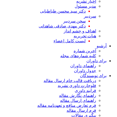
اخبار نشریه
مدیر مسئول
دکتر سید محسن طباطبایی
سردبیر
سخن سردبیر
دکتر مهدی صادقی شاهدانی
اهداف و چشم انداز
هیات تحریریه
لیست کامل اعضاء
آرشیو
آخرین شماره
کلیه شماره‌های مجله
برای داوران
راهنمای داوران
جدول داوران
برای نویسندگان
دریافت قالب خام ارسال مقاله
فلوچارت داوری نشریه
فرایند داوری
راهنمای نگارش مقاله
راهنمای ارسال مقاله
فرم تعارض منافع و تعهدنامه مقاله
فرم ارسال مقاله
پیگیری مقالات