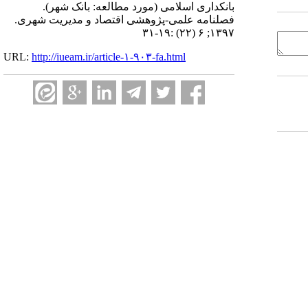
بانکداری اسلامی (مورد مطالعه: بانک شهر).
فصلنامه علمی-پژوهشی اقتصاد و مدیریت شهری.
۱۳۹۷; ۶ (۲۲) :۱۹-۳۱
URL:
http://iueam.ir/article-۱-۹۰۳-fa.html