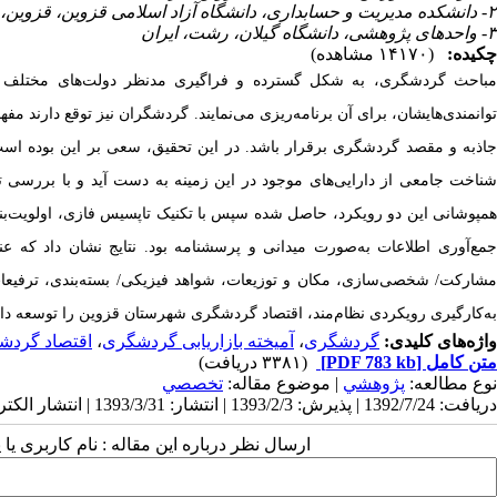
۲- دانشکده مدیریت و حسابداری، دانشگاه آزاد اسلامی قزوین، قزوین، ایران
۳- واحدهای پژوهشی، دانشگاه گیلان، رشت، ایران
چکیده:
(۱۴۱۷۰ مشاهده)
مباحث گردشگری، به شکل گسترده و فراگیری مدنظر دولت‌های مختلف جه
توانمندی‌هایشان، برای آن برنامه‌ریزی می‌نمایند. گردشگران نیز توقع دارند مفهوم
جاذبه و مقصد گردشگری برقرار باشد. در این تحقیق، سعی بر این بوده اس
شناخت جامعی از دارایی‌های موجود در این زمینه به دست آید و با بررسی تطب
همپوشانی این دو رویکرد، حاصل شده سپس با تکنیک تاپسیس فازی، اولویت‌بند
جمع‌آوری اطلاعات به‌صورت میدانی و پرسشنامه بود. نتایج نشان داد که عنا
مشارکت/ شخصی‌سازی، مکان و توزیعات، شواهد فیزیکی/ بسته‌بندی، ترفیعات/ 
به‌کارگیری رویکردی نظام‌مند، اقتصاد گردشگری شهرستان قزوین را توسعه داد
واژه‌های کلیدی:
گردشگری
،
آمیخته بازاریابی گردشگری
،
اقتصاد گردش
متن کامل
[PDF 783 kb]
(۳۳۸۱ دریافت)
نوع مطالعه:
پژوهشي
| موضوع مقاله:
تخصصي
دریافت: 1392/7/24 | پذیرش: 1393/2/3 | انتشار: 1393/3/31 | انتشار الکترونیک: 1393/3/31
ارسال نظر درباره این مقاله : نام کاربری ی