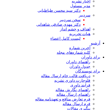
اخبار نشریه
مدیر مسئول
دکتر سید محسن طباطبایی
سردبیر
سخن سردبیر
دکتر مهدی صادقی شاهدانی
اهداف و چشم انداز
هیات تحریریه
لیست کامل اعضاء
آرشیو
آخرین شماره
کلیه شماره‌های مجله
برای داوران
راهنمای داوران
جدول داوران
برای نویسندگان
دریافت قالب خام ارسال مقاله
فلوچارت داوری نشریه
فرایند داوری
راهنمای نگارش مقاله
راهنمای ارسال مقاله
فرم تعارض منافع و تعهدنامه مقاله
فرم ارسال مقاله
پیگیری مقالات