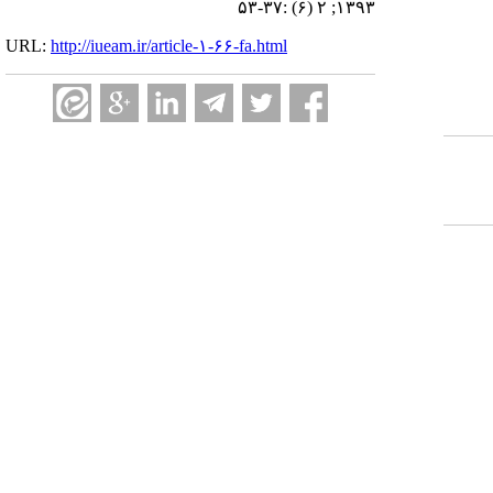
۱۳۹۳; ۲ (۶) :۳۷-۵۳
URL:
http://iueam.ir/article-۱-۶۶-fa.html