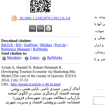
وجه به
‎ 20.1001.1.23452870.1393.2.6.3.6
آنها با
 سوات،
هنگی و
Download citation:
BibTeX
|
RIS
|
EndNote
|
Medlars
|
ProCite
|
 ابزار
Reference Manager
|
RefWorks
مندان،
Send citation to:
Mendeley
Zotero
RefWorks
ر و با
Achak A, Hamidi N, Babaei Hemmati R.
Developing Tourism Economy via Marketing Mix
Model (The case of the county of Qazvin). IUESA
2014; 2 (6) :37-53
URL:
http://iueam.ir/article-1-66-fa.html
آچاک آرمین، حمیدی ناصر، بابایی همتی روشن.
توسعه اقتصاد گردشگری مبتنی بر الگوی آمیخته
بازاریابی (مطالعه موردی: شهرستان قزوین).
فصلنامه علمی-پژوهشی اقتصاد و مدیریت شهری.