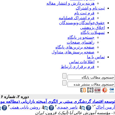
هزینه پردازش و انتشار مقاله
ثبت نام و اشتراک
فرم ثبت نام
فرم اشتراک فصلنامه
حقوق‌خوانندگان‌و‌نویسندگان
اخلاق پژوهشی
تسهیلات پایگاه
جستجو در پایگاه
راهنمای صفحات
صفحه برترین‌های پایگاه
صفحه پرسش‌های متداول
تماس با ما
اطلاعات تماس
فرم برقراری ارتباط
دوره ۲، شماره ۶ - ( بهار ۱۳۹۳ )
توسعه اقتصاد گردشگری مبتنی بر الگوی آمیخته بازاریابی (مطالعه م
۳
۲
۱
*
آرمین آچاک
،
ناصر حمیدی
،
روشن بابایی همتی
۱- مؤسسه آموزش عالی آبا (آبیک)، قزوین، ایران