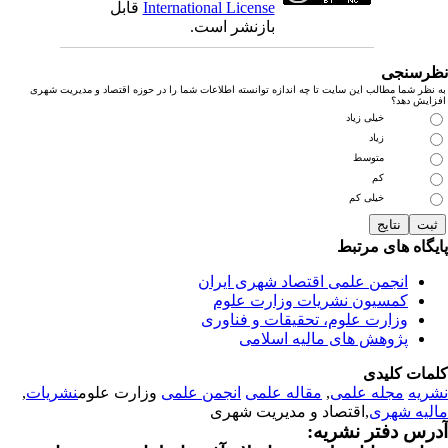
International License
قابل
بازنشر است.
رسنجی
نظر شما مطالب این سایت تا چه اندازه توانسته اطلاعات شما را در حوزه اقتصاد و مدیریت شهری
زایش دهد؟
خیلی زیاد
زیاد
متوسط
کم
خیلی کم
یگاه های مرتبط
انجمن علمی اقتصاد شهری ایران
کمسیون نشریات وزارت علوم
وزارت علوم، تحقیقات و فناوری
پژوهش های مالیه اسلامی
مات کلیدی
ریه
مجله علمی
,
مقاله علمی
انجمن علمی
وزارت علوم
نشریات
,
لیه شهری
,اقتصاد و مدیریت شهری
رس دفتر نشریه: