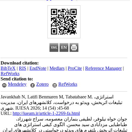
Download citation:
BibTeX
|
RIS
|
EndNote
|
Medlars
|
ProCite
|
Reference Manager
|
RefWorks
Send citation to:
Mendeley
Zotero
RefWorks
Javankhah N, Latifi Benmaren M, Tabatabaee M. استراتژی،
تبلیغات اثربخش، ویدئو به درخواست، کلانشهرهای ایران، مدیریت
شهری. IUESA 2026; 14 (54) :45-68
URL:
http://iueam.ir/article-1-2269-fa.html
جوان خواه نیلوفر، لطیفی بنماران معصومه، سراج شهرزاد،
طباطبایی مزدآبادی سید محسن. الگوی کیفی استراتژی های
تبلیغات اثربخش پلتفرم های ویدئو درخواستی در کلانشهرهای ایران