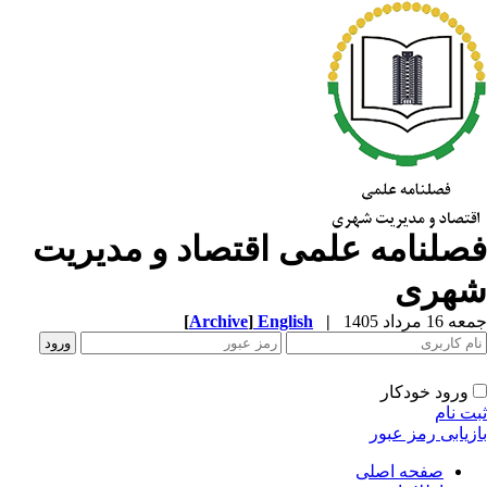
صلنامه علمی اقتصاد و مدیریت
هری
1 مرداد 1405
|
English
]
Archive
[
ورود خودکار
ت نام
زیابی رمز عبور
صفحه اصلی