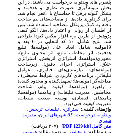
پلتفرم های ویدئو به درخواست می باشند. در این
بخش نمونه‌گیری بصورت نظری و هدفمند و
بشکل گلوله برفی تا حداشباع با 8نفر انجام شد.
برای گردآوری داده‌ها از مصاحبه‌های نیم ساخت
یافته به کمک پروتکل مصاحبه استفاده شد. پس
از اطمیان از روایی و اعتبار داده‌ها، الگو کیفی
پژوهش از طریق نرم افزار مکس کیودا طراحی
شد. نتایج شامل: 57 کد انتخابی در 6 بعد و
19مولفه شامل ابعاد علی (مولفه‌ها: تبلیغ
هدفمند، اثر مخاطب تبلیغ، اثر محتوی تبلیغ)،
محوری(مولفه‌ها: استراتژی اثربخش، استراتژی
خلاق، استراتژی اجرای دقیق)، زیرساخت
(مولفه‌های: نیازمندی‌های فناوری، عوامل
تبلیغاتی، برنامه‌های کاربردی، شرایط محیطی) ،
مداخله‌گر (مولفه‌ها: تسهیل‌کننده و محدود کننده)
، راهبرد (مولفه‌ها: کیفیت پیام، شناخت
مخاطبین، مدیریت تبلیغات) و پیامدها (مولفه‌ها:
پیامدهای اقتصادی، توسعه صنعت تبلیغات،
مدیریت کیفیت فنی) بود.
واژه‌های کلیدی:
استراتژی
،
تبلیغات اثربخش
،
ویدئو به درخواست
،
کلانشهرهای ایران
،
مدیریت
شهری
متن کامل
[PDF 1239 kb]
(۳۰۷ دریافت)
نوع مطالعه:
پژوهشي
| موضوع مقاله:
عمومى