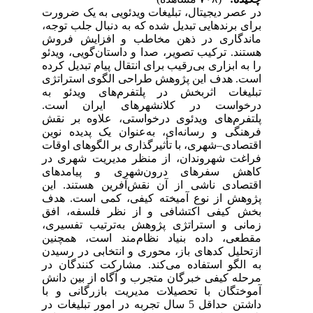
در عصر دیجیتال، تبلیغات ویدئویی به یک ضرورت
برای برندهایی تبدیل شده که به دنبال جلب توجه،
ماندگاری در ذهن مخاطب و افزایش فروش
هستند. ترکیب تصویر، صدا و داستان‌گویی، ویدئو
را به ابزاری بی‌رقیب برای انتقال پیام تبدیل کرده
است. هدف این پژوهش طراحی الگوی استراتژی
تبلیغات اثربخش در پلتفرم‌های ویدئو به
درخواست در کلانشهرهای ایران است.
پلتفرم‌های ویدئوی درخواستی، علاوه بر نقش
فرهنگی و رسانه‌ای، به‌عنوان یک پدیده نوین
اقتصادی–شهری، با تأثیرگذاری بر الگوهای اوقات
فراغت شهروندان، از منظر مدیریت شهری در
کاهش سفرهای درون‌شهری و پیامدهای
اقتصادی ناشی از آن نقش‌آفرین هستند. این
پژوهش از نوع آمیخته کیفی، کمی است. هدف
بخش کیفی اکتشافی و از نظر فلسفه، افق
زمانی و استراتژی پژوهش به‌ترتیب تفسیری،
مقطعی، داده بنیاد نظام‌مند است، همچنین
ازتحلیل کدهای باز، محوری و انتخابی در رسیدن
به الگو استفاده می‌کند. مشارکت کنندگان در
مرحله کیفی خبرگان متجرب و آگاه از بین دانش
آموختگان با تحصیلات مدیریت بازرگانی و با
داشتن حداقل 5 سال تجربه در امور تبلیغات در