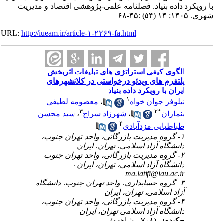
با رویکرد داده بنیاد. فصلنامه علمی-پژوهشی اقتصاد و مدیریت
شهری. ۱۴۰۵; ۱۴ (۵۴) :۴۵-۶۸
URL:
http://iueam.ir/article-۱-۲۲۶۹-fa.html
الگوی کیفی استراتژی های تبلیغات اثربخش
پلتفرم های ویدئو درخواستی در کلانشهرهای
ایران با رویکرد داده بنیاد
۱
نیلوفر جوان خواه
،
معصومه لطیفی
۳
۲
*
بنماران
،
شهرزاد سراج
،
سید محسن
۴
طباطبایی مزدآبادی
۱- گروه مدیریت بازرگانی، واحد تهران جنوب،
دانشگاه آزاد اسلامی، تهران، ایران
۲- گروه مدیریت بازرگانی، واحد تهران جنوب
دانشگاه آزاد اسلامی، تهران، ایران ،
ma.latifi@iau.ac.ir
۳- گروه حسابداری، واحد تهران جنوب، دانشگاه
آزاد اسلامی، تهران، ایران
۴- گروه مدیریت بازرگانی، واحد تهران جنوب،
دانشگاه آزاد اسلامی تهران، ایران
چکیده:
(۷۰۸ مشاهده)