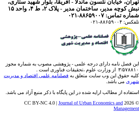
ران، خیابان نلسون ماندلا - آفریقا، بلوار شهید ستاری،
 کوچه مدیر، ساختمان مدیر - پلاک ۲، ط ۴، واحد ۱۵
ره تماس: ۸۸۶۵۹۰۰۷-۰۲۱
: ۸۸۶۵۹۰۰۴-۰۲۱
ن فصل نامه دارای درجه علمی - پژوهشی مصوب به شماره مجوز
 از وزارت علوم ،تحقیقات فناوری است .
یه حقوق این وب سایت متعلق به
فصلنامه علمی اقتصاد و مدیریت
ری
می باشد.
تفاده از مطالب ارایه شده در این پایگاه با ذکر منبع آزاد می باشد.
Journal of Urban Economics and
© 202
Manageme