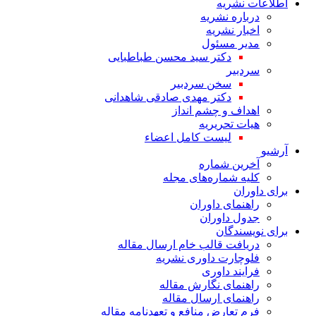
اطلاعات نشریه
درباره نشریه
اخبار نشریه
مدیر مسئول
دکتر سید محسن طباطبایی
سردبیر
سخن سردبیر
دکتر مهدی صادقی شاهدانی
اهداف و چشم انداز
هیات تحریریه
لیست کامل اعضاء
آرشیو
آخرین شماره
کلیه شماره‌های مجله
برای داوران
راهنمای داوران
جدول داوران
برای نویسندگان
دریافت قالب خام ارسال مقاله
فلوچارت داوری نشریه
فرایند داوری
راهنمای نگارش مقاله
راهنمای ارسال مقاله
فرم تعارض منافع و تعهدنامه مقاله