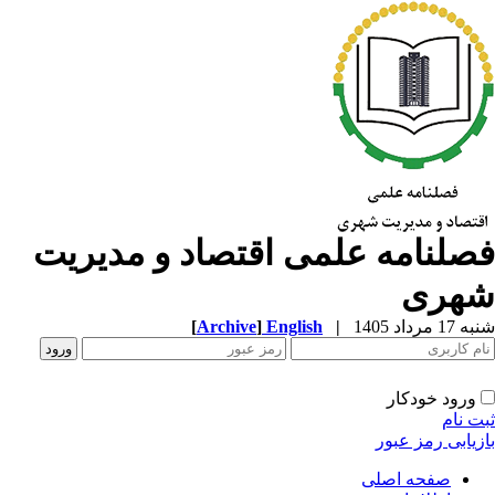
صلنامه علمی اقتصاد و مدیریت
هری
1 مرداد 1405
|
English
]
Archive
[
ورود خودکار
ت نام
زیابی رمز عبور
صفحه اصلی