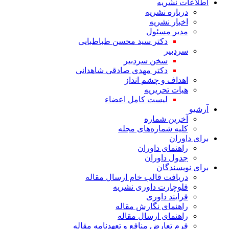
اطلاعات نشریه
درباره نشریه
اخبار نشریه
مدیر مسئول
دکتر سید محسن طباطبایی
سردبیر
سخن سردبیر
دکتر مهدی صادقی شاهدانی
اهداف و چشم انداز
هیات تحریریه
لیست کامل اعضاء
آرشیو
آخرین شماره
کلیه شماره‌های مجله
برای داوران
راهنمای داوران
جدول داوران
برای نویسندگان
دریافت قالب خام ارسال مقاله
فلوچارت داوری نشریه
فرایند داوری
راهنمای نگارش مقاله
راهنمای ارسال مقاله
فرم تعارض منافع و تعهدنامه مقاله