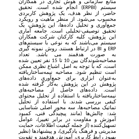
منابع سازمانی و هوش تجاری در همکاران
سیستم (
ERPBI
) انجام شده است. تحقیق
حاضر، از نظر هدف، یک پژوهش کاربردی
محسوب می‌شود. از منظر ماهیت و رویکرد
جمع‌آوری و تحلیل داده‌ها، این پژوهش، یک
تحقیق توصیفی-تحلیلی است. جامعه آماری
این پژوهش، کلیه کارکنان شرکت همکاران
سیستم می‌باشند که به نوعی با سیستم‌های
ERP
و
BI
در ارتباط هستند. روش نمونه گیری
به صورت هدفمند می باشد. تعداد
مصاحبه‌شوندگان بین 10 تا 15 نفر تعیین شده
است، که با توجه به اصل اشباع نظری ممکن
است تنظیم شود. مصاحبه نیمه‌ساختاریافته
به‌عنوان ابزاری برای جمع‌آوری داده‌های
پژوهش در این پژوهش به‌کار گرفته شده
است. داده‌های حاصل از مصاحبه‌های
نیمه‌ساختاریافته با استفاده از تحلیل محتوای
کیفی بررسی شدند.
با استفاده از تحلیل
تماتیک مصاحبه‌ها، سه محور اصلی شناسایی
شد: چالش‌ها (مانند پیچیدگی فنی، کمبود
آموزش و مقاومت در برابر تغییر)، عوامل
تسهیل‌کننده (از جمله کیفیت اطلاعات، حمایت
مدیریتی و فرهنگ یادگیری)، و پیشنهادها (نظیر
بهبود رابط کاربری، آموزش هدفمند و تقویت