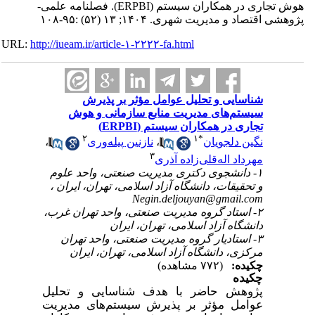
هوش تجاری در همکاران سیستم (ERPBI). فصلنامه علمی-
پژوهشی اقتصاد و مدیریت شهری. ۱۴۰۴; ۱۳ (۵۲) :۹۵-۱۰۸
URL:
http://iueam.ir/article-۱-۲۲۲۲-fa.html
شناسایی و تحلیل عوامل مؤثر بر پذیرش
سیستم‌های مدیریت منابع سازمانی و هوش
تجاری در همکاران سیستم (ERPBI)
۲
۱
*
نگین دلجویان
،
نازنین پیله‌وری
،
۳
مهرداد اله‌قلی‌زاده آذری
۱- دانشجوی دکتری مدیریت صنعتی، واحد علوم
و تحقیقات، دانشگاه آزاد اسلامی، تهران، ایران ،
Negin.deljouyan@gmail.com
۲- استاد گروه مدیریت صنعتی، واحد تهران غرب،
دانشگاه آزاد اسلامی، تهران، ایران
۳- استادیار گروه مدیریت صنعتی، واحد تهران
مرکزی، دانشگاه آزاد اسلامی، تهران، ایران
چکیده:
(۷۷۲ مشاهده)
چکیده
پژوهش حاضر با هدف
شناسایی و تحلیل
عوامل مؤثر بر پذیرش سیستم‌های مدیریت