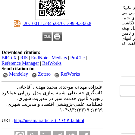
 تکنیک
کمی می
ای شبیه
‎ 20.1001.1.23452870.1399.9.33.6.8
 نگاشت
 تأمین
 انتهای
گفت که
Download citation:
BibTeX
|
RIS
|
EndNote
|
Medlars
|
ProCite
|
Reference Manager
|
RefWorks
Send citation to:
Mendeley
Zotero
RefWorks
علیزاده مهدی، موحدی محمد مهدی، آقاجانی
کاسگری حسنعلی. شبیه ‎سازی مدل ارزیابی عملکرد
زنجیره تأمین خدمت سبز در مدیریت شهری.
فصلنامه علمی-پژوهشی اقتصاد و مدیریت شهری.
۱۳۹۹; ۹ (۳۳) :۸۳-۱۰۴
URL:
http://iueam.ir/article-۱-۱۶۲۷-fa.html