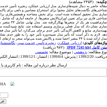
چکیده:
(۲۴۵۴ مشاهده)
قاله حاضر به دنبال شبیه
های
سازی مدل ارزیابی عملکرد زنجیره تأمین خدمت
ناختی
های نگاشت
های تحلیل محتوا برای استخراج مضامین و دلفی برای پالا
ازی مدل تحقیق استفاده شده است. برای بخش مصاحبه و همچنین
فازی برای
ناختی فازی نیز برای تعیین اوزان
پالایش متغیرها، از جامعه آماری که شامل 
ازی
اهمیت هر یک از متغیرها به‎کارگرفته شد. مدل نهایی شامل ۳۴ متغیر مستقل بود. برای سنجش تأثیر متغیرهای مستقل بر پنج متغیر وابسته که شامل بهینه
ازی نشان داد که مدل فعلی بر
سازی ونسیم استفاده شد. نتایج شبیه
کننده سب
بهینه‌سازی منابع و کاهش آلایندگی تأثیر جدی برجای می‌گذارد اما تأثیر مدل ف
هد. لازم به ذکر است که تأثیر مدل شبیه
دوره تأثیر خود را به طور جدی نشا
مدل ارائه شده با ۳۴ متغیر احصا شده و پالایش شده می‌تواند منجر به ارتقای کارایی عملکرد زنجیره تأمین خدمت سبز در شهرداری تهران شود.
واژه‌های کلیدی:
ارزیابی عملکرد
،
زنجیره تأمین خدمت سبز
،
نگاشت‎شناختی فازی
متن کامل
[PDF 7245 kb]
(۹۷۲ دریافت)
نوع مطالعه:
پژوهشي
| موضوع مقاله:
تخصصي
دریافت: 1399/2/20 | پذیرش: 1399/6/4 | انتشار: 1399/12/1 | انتشار الکترونیک: 1399/12/1
ارسال نظر درباره این مقاله : نام کاربری ی