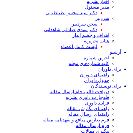
اخبار نشریه
مدیر مسئول
دکتر سید محسن طباطبایی
سردبیر
سخن سردبیر
دکتر مهدی صادقی شاهدانی
اهداف و چشم انداز
هیات تحریریه
لیست کامل اعضاء
آرشیو
آخرین شماره
کلیه شماره‌های مجله
برای داوران
راهنمای داوران
جدول داوران
برای نویسندگان
دریافت قالب خام ارسال مقاله
فلوچارت داوری نشریه
فرایند داوری
راهنمای نگارش مقاله
راهنمای ارسال مقاله
فرم تعارض منافع و تعهدنامه مقاله
فرم ارسال مقاله
پیگیری مقالات