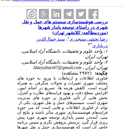
بررسی هوشمندسازی سیستم ‎های حمل ‎و نقل
شهری در راستای توسعه پایدار شهرها
(موردمطالعه: کلان‎شهر تهران)
۱
رضا بخشی سنجدری
،
سید جمال‌الدین
۲
*
دریاباری
۱- واحد علوم و تحقیقات، دانشگاه آزاد اسلامی،
تهران، ایران
۲- واحد علوم و تحقیقات، دانشگاه آزاد اسلامی،
تهران، ایران ،
Jdaeyabari47@gmail.com
چکیده:
(۲۹۷۲ مشاهده)
فناوری اطلاعات و ارتباطات با ورود به حوزه
های
مختلف شهری تغییرات و تحولات شگرفی به همراه
آورده است. کاهش هزینه
ها، تسریع در انجام امور،
افزایش سطح دقت و بهبود فرایندهای نظارت و کنترل،
بخش
هایی از تأثیر فناوری بر حوزه
های مدیریت
شهری است. سیستم
های حمل‌ و نقل شهری، یکی از
‎
تواند از فناوری اطلاعات و
هایی است که می
حوزه
فرایندهای هوشمندسازی شهری متأثر باشند و نتایج آن
بینی، آینده
در مسیر پایداری توسعه شهری مورد پیش
ریزی قرار گیرد. پرسش پژوهش
نگری و سپس برنامه
حاضر آن است که هوشمندسازی حمل‌ و نقل شهرها