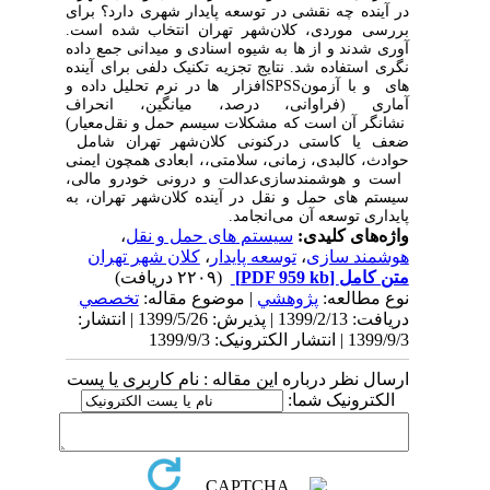
در آینده چه نقشی در توسعه پایدار شهری دارد؟ برای
بررسی موردی، کلان‌شهر تهران انتخاب شده است.
آوری شدند و از
داده
‌نگری استفاده شد. نتایج تجزیه
تکنیک دلفی برای آینده
‌های
و با آزمون
SPSS
‌افزار
ها در نرم
‌و
آماری (فراوانی، درصد، میانگین، انحراف
نشانگر آن است که مشکلات سیسم حمل‌ و نقل
معیار)
ضعف یا کاستی در
کنونی کلان‌شهر تهران شامل
حوادث،
کالبدی،
زمانی،
سلامتی،
،
ابعادی همچون ایمنی
است و هوشمندسازی
عدالت
و
درونی خودرو
مالی،
سیستم
های حمل‌ و نقل در آینده کلان‌شهر تهران، به
پایداری توسعه آن می‌انجامد.
واژه‌های کلیدی:
سیستم ‎های حمل‌ و نقل
،
هوشمند سازی
،
توسعه پایدار
،
کلان ‌شهر تهران
متن کامل
[PDF 959 kb]
(۲۲۰۹ دریافت)
نوع مطالعه:
پژوهشي
| موضوع مقاله:
تخصصي
دریافت: 1399/2/13 | پذیرش: 1399/5/26 | انتشار:
1399/9/3 | انتشار الکترونیک: 1399/9/3
ارسال نظر درباره این مقاله : نام کاربری یا پست
الکترونیک شما: