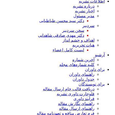
اطلاعات نشریه
درباره نشریه
اخبار نشریه
مدیر مسئول
دکتر سید محسن طباطبایی
سردبیر
سخن سردبیر
دکتر مهدی صادقی شاهدانی
اهداف و چشم انداز
هیات تحریریه
لیست کامل اعضاء
آرشیو
آخرین شماره
کلیه شماره‌های مجله
برای داوران
راهنمای داوران
جدول داوران
برای نویسندگان
دریافت قالب خام ارسال مقاله
فلوچارت داوری نشریه
فرایند داوری
راهنمای نگارش مقاله
راهنمای ارسال مقاله
فرم تعارض منافع و تعهدنامه مقاله