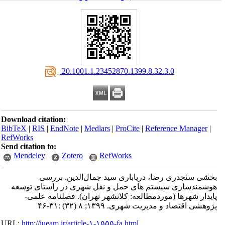
‎ 20.1001.1.23452870.1399.8.32.3.0
Download citation:
BibTeX
|
RIS
|
EndNote
|
Medlars
|
ProCite
|
Reference Manager
|
RefWorks
Send citation to:
Mendeley
Zotero
RefWorks
بخشی سنجدری رضا، دریاباری سید جمال‌الدین. بررسی
هوشمندسازی سیستم ‎های حمل ‎و نقل شهری در راستای توسعه
پایدار شهرها (موردمطالعه: کلان‎شهر تهران). فصلنامه علمی-
پژوهشی اقتصاد و مدیریت شهری. ۱۳۹۹; ۸ (۳۲) :۳۱-۴۶
URL:
http://iueam.ir/article-۱-۱۵۵۵-fa.html