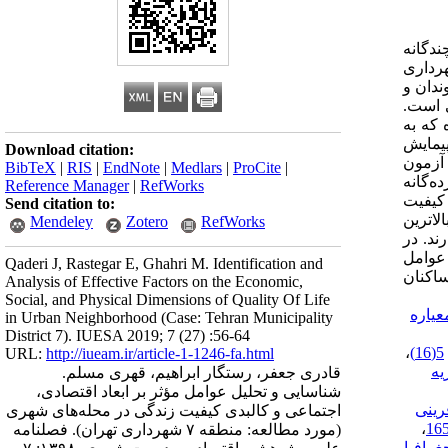
دگانه
 تحقیق، با هدف شناسایی عوامل اثرگذار بر کیفیت زندگی در محله‌های شهری منطقه ۷ شهرداری
ندان و
ی است.
ه بر اساس سرشماری سال ۱۳۹۵ برابر با ۳۱۲،۱۹۴ نفر بوده که به
پیمایش
Download citation:
ز طریق آزمون
BibTeX
|
RIS
|
EndNote
|
Medlars
|
ProCite
|
هارده‌گانه
Reference Manager
|
RefWorks
 کیفیت
Send citation to:
 عمومی، محله‌های نیلوفر شهید قندی و باغ صبا سهروردی، به ترتیب با میانگین رتبه‌ای ۱۴۸ و ۲۰/۱۲۷، بالاترین
Mendeley
Zotero
RefWorks
ن را دارند. در
 عوامل
Qaderi J, Rastegar E, Ghahri M. Identification and
 در کیفیت زندگی ساکنان
Analysis of Effective Factors on the Economic,
Social, and Physical Dimensions of Quality Of Life
عیاره
in Urban Neighborhood (Case: Tehran Municipality
District 7). IUESA 2019; 7 (27) :56-64
،
5(16)
URL:
http://iueam.ir/article-1-1246-fa.html
هران. نشریه
قادری جعفر، رستگار ابراهیم، قهری مسلم.
شناسایی و تحلیل عوامل مؤثر بر ابعاد اقتصادی،
ارآفرینی
اجتماعی و کالبدی کیفیت زندگی در محله‌های شهری
،
(مورد مطالعه: منطقه ۷ شهرداری تهران). فصلنامه
غرافیا