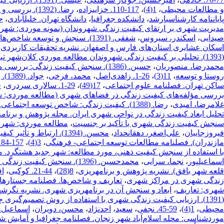
و مطالعات محیطی
،
1(4)
،
117-110. خزایی‎زاده
،
رضا. (1392).
پایان‎نامه کارشناسی‎ارشد
،
دانشکده جغرافیا
،
دانشگاه تهران. خلیل‎آبادی
،
ح
مدیریت شهری بر ارتقای کیفیت زندگی شهروندان (نمونه موردی: شهر جدید
صیدایی
،
اسکندر، سیروس
،
شفقی. (1391). سنجش و توسعه شاخص‌های کیفیت زندگی در کانون‌های اسکان عشایری
اسکان عشایری استان‌های فارس و اصفهان. نشریه تحقیقات کاربردی 
(1393). تحلیلی بر کیفیت زندگی شهروندان مطالعه موردی کلان‌شهر تبریز. اولین کنفرانس ملی شهرسازی
محمدرضا، منصوریان
،
حسین. (1386). سنجش کیفیت زندگی: بررسی مفاهیم
روستا و توسعه
،
11(3)
،
26-1. زاهدی‌اصل
،
محمد، فرخی
،
جوا
ساکن‌ تهران‌. فصلنامه علوم اجتماعی
،
17(49)
،
29-1. سالاری سردری
،
ف
بررسی مؤلفه‌های کیفیت زندگی در فضاهای شهری (مطالعه موردی: شهر لامرد).
غلامرضا، امیدی
،
رضا. (1388). کیفیت زندگی: شاخص توسعه اجتماعی. تهران: شیرازه. فرجی‎ملائی
تحلیل ابعاد کیفیت زندگی در نواحی شهری ایران. مجله پژوهش و برنام
سنجش کیفیت زندگی شهری با تأکید بر جنسیت
،
مطالعه موردی: شهر 
فیروزجاییان
،
علی‌اصغر، دهقان‎حداد
،
محسن. (1394). ارتباط و تأثیر کیفیت زندگی عینی بر کیفیت زندگی ذهنی (مطالعه موردی، شهر آمل
مازندران). فصلنامه مطالعات توسعه اجتماعی- فرهنگی
،
3(4)
،
157-184. قاسمی
با استفاده از سنجش کیفیت ذهنی، مورد مطالعه: شهر جدید هشتگرد. 
اسماعیل‎پور
،
نجما، سرایی
،
محمدحسین. (1396). سنجش کی
قلعه شهر بافق). نشریه پژوهش و برنامه‎ریزی
،
8(28)
،
44-21. کوکبی
،
اف
زندگی شهری در مراکز شهری
،
تعاریف و شاخص‌ها. فصلنامه جستاره
شهری: تعاریف
،
ابعاد و سنجش آن در برنامه‎ریزی شهری. نشریه نگرش‎های نو در جغرافیای انسانی
(1391). ارزیابی کیفیت زندگی شهری با استفاده از روش تصمیم‌گیر
محیطی
،
1(4)
،
59-45. نجفی
،
سعید
،
احدنژاد
،
محسن، دویران
،
موردشناسی: محله اسلام‌آباد شهر زنجان. فصلنامه جغرافیا و آمایش 