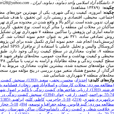
۲- دانشگاه آزاد اسلامی واحد دماوند، دماوند، ایران ،
hri28@yahoo.com
چکیده:
(۱۳۳۸۹ مشاهده)
چکیده
: امروزه، کیفیت زندگی شهری، یکی از مهم‌ترین حوزه‌های م
تهران، تدوین شده است. تراکم بالا و واقع شدن در محدوده مرکزی ته
ساکنان در محلات این منطقه را متأثر کرده است. نوع تحقیق، کاربر
روش تصادفی ساده، ۳۲۱ نفر به عنوان حجم نمونه
کروسکال وا
منطقه ۷، تفاوت معناداری در سطح کیفیت زندگی وجود دارد. ط
میان مؤلفه‌های سنجیده شده، بیشترین تفاوت معناداری، مربوط به اب
محله‌های منطقه ۷ شهرداری، شناسایی شد.
واژه‌های کلیدی:
احدنژاد
،
محسن، نجفی
،
سعید. (1393). سنج
(مطالعه موردی: محلات کارمندان و اسلام‌آباد شهر زنجان). فصلنامه 
فرشته. (1393). ارزیابی شاخص‌‌های کیفیت زندگی با تأکید بر اصول شهر زیست‌پذیر در منطقه 22 تهران. نشریه پژوهش و برنامه‌ریزی شهری
74-55. پوراحمد
،
احمد، زارعی
،
جواد. (1394)
،
برنامه‎ریزی شهری
،
6(21)
،
18-1. جاجرمی
،
کاظم، کلته
،
مطالعه موردی: گنبد قابوس. مجله جغرافیا و توسعه
،
4(8)
،
18-5. حجازی
بر خلاقیت شغلی و کیفیت زندگی دانش‎آموختگان ساکن شهرستان رشت. ماهنامه اجتماعی
77-70. خادمی
،
امیرحسین، جوکار سرهنگی
،
عیسی. (1391).