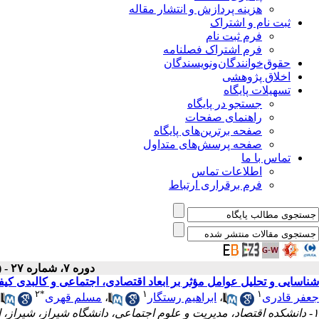
هزینه پردازش و انتشار مقاله
ثبت نام و اشتراک
فرم ثبت نام
فرم اشتراک فصلنامه
حقوق‌خوانندگان‌و‌نویسندگان
اخلاق پژوهشی
تسهیلات پایگاه
جستجو در پایگاه
راهنمای صفحات
صفحه برترین‌های پایگاه
صفحه پرسش‌های متداول
تماس با ما
اطلاعات تماس
فرم برقراری ارتباط
دوره ۷، شماره ۲۷ - ( تابستان ۱۳۹۸ )
شناسایی و تحلیل عوامل مؤثر بر ابعاد اقتصادی، اجتماعی و کالبدی کیفیت زندگ
۲
*
۱
۱
جعفر قادری
،
ابراهیم رستگار
،
مسلم قهری
۱- دانشکده اقتصاد، مدیریت و علوم اجتماعی، دانشگاه شیراز، شیراز، ایران