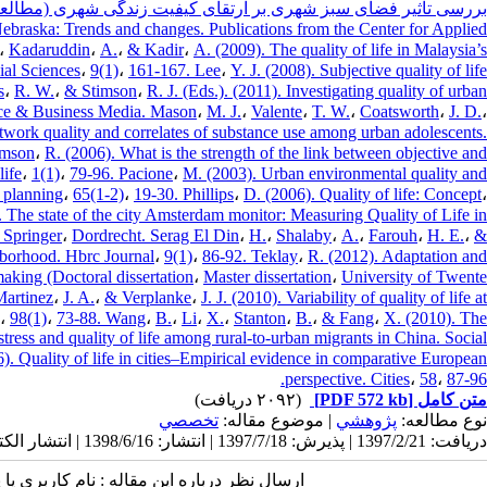
بررسی تأثیر فضای سبز شهری بر ارتقای کیفیت زندگی شهری (مطالعه 
l Nebraska: Trends and changes. Publications from the Center for Applied
،
Kadaruddin
،
A.
،
& Kadir
،
A. (2009). The quality of life in Malaysia’s
ial Sciences
،
9(1)
،
161-167. Lee
،
Y. J. (2008). Subjective quality of life
s
،
R. W.
،
& Stimson
،
R. J. (Eds.). (2011). Investigating quality of urban
ence & Business Media. Mason
،
M. J.
،
Valente
،
T. W.
،
Coatsworth
،
J. D.
،
etwork quality and correlates of substance use among urban adolescents.
imson
،
R. (2006). What is the strength of the link between objective and
life
،
1(1)
،
79-96. Pacione
،
M. (2003). Urban environmental quality and
 planning
،
65(1-2)
،
19-30. Phillips
،
D. (2006). Quality of life: Concept
،
. The state of the city Amsterdam monitor: Measuring Quality of Life in
 Springer
،
Dordrecht. Serag El Din
،
H.
،
Shalaby
،
A.
،
Farouh
،
H. E.
،
&
ghborhood. Hbrc Journal
،
9(1)
،
86-92. Teklay
،
R. (2012). Adaptation and
making (Doctoral dissertation
،
Master dissertation
،
University of Twente
artinez
،
J. A.
،
& Verplanke
،
J. J. (2010). Variability of quality of life at
،
98(1)
،
73-88. Wang
،
B.
،
Li
،
X.
،
Stanton
،
B.
،
& Fang
،
X. (2010). The
tress and quality of life among rural-to-urban migrants in China. Social
). Quality of life in cities–Empirical evidence in comparative European
perspective. Cities
،
58
،
87-96.
متن کامل
[PDF 572 kb]
(۲۰۹۲ دریافت)
نوع مطالعه:
پژوهشي
| موضوع مقاله:
تخصصي
دریافت: 1397/2/21 | پذیرش: 1397/7/18 | انتشار: 1398/6/16 | انتشار الکترونیک: 1398/6/16
ارسال نظر درباره این مقاله : نام کاربری ی