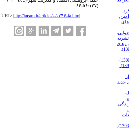
علمی-پژوهشی اقتصاد و مدیریت شهری. ۱۳۹۸; ۷
(۲۷) :۵۶-۶۴
عملکرد
URL:
http://iueam.ir/article-۱-۱۲۴۶-fa.html
امین،
های
ضوانی
،
نشریه
وارهای‌
اعظم. (1393).
کرامت‌اله. (1389).
پرویز. (1394).
ان
ای جدید
له
ت
یت زندگی
عات
مریم سادات. (1393).