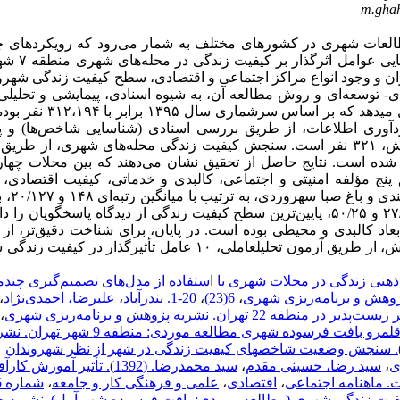
m.gha
طالعات شهری در کشورهای مختلف به شمار می‌رود که رویکردهای چن
اجتماعی، محیطی، اقتصادی و زیستی دارد. این
ران و وجود انواع مراکز اجتماعی و اقتصادی، سطح کیفیت زندگی شهرو
دی- توسعه‌ای و روش مطالعه آن، به شیوه اسنادی، پیمایشی و تحلیل
جامعه آماری این پژوهش را ساکنین منطقه ۷ شهرداری تهران تشکیل می‎دهد ک
 انتخاب شد. گردآوری اطلاعات، از طریق بررسی اسنادی (شناسایی شاخص‌ها) و 
(پرسش‌نامه) انجام شد. حجم نمونه آماری تکمیل شده برای این پژوهش، ۳۲۱ نفر است. سنجش کیفیت زندگی محله‌های شهری، ا
لیس و تحلیل عاملی با استفاده از نرم‌افزار SPSS انجام شده است. نتایج حاصل از تحقیق نشان می‌دهند که بین محلات چ
بق پنج مؤلفه امنیتی و اجتماعی، کالبدی و خدماتی، کیفیت اقتصادی،
محیطی و کیفیت بهداشت و سلامت
سطح کیفیت زندگی و محله نظام‌آباد و ارامنه به ترتیب با میانگین ۲۷/۳۸ و ۵۰/۲۵، پایین‌ترین سطح کیفیت زندگی از دیدگاه پاسخگویا
عاد کالبدی و محیطی بوده است. در پایان، برای شناخت دقیق‌تر، از
اثرگذار، از مجموع هشتاد متغیر مورد بررسی در پنج مؤلفه مورد سنجش، از طریق آزمون تحلیل‎عاملی، ۱۰ عامل تأثیرگذار
ش کیفیت ذهنی زندگی در محلات شهری با استفاده از مدل‌های تصمیم‌گیری چندم
پژوهش و برنامه‌ریزی شهری
،
6(23)
،
20-1. بندرآباد
،
علیرضا، احمدی‌نژاد
،
،
سنجش کیفیت زندگی در قلمرو بافت فرسوده‌ شهری مطالعه موردی: منطقه 9 شهر ت
ابراهیم. (1385). سنجش وضعیت شاخص‎های کیفیت زندگی در شهر از نظر شهروندان
،
سید رضا، حسینی مقدم
،
سید محمدرضا. (1392). تأثیر آموزش ک
،
اقتصادی
،
علمی و فرهنگی کار و جامعه
،
شماره 165
 ارزیابی کیفیت زندگی شهری (مطالعه موردی: بافت فرسوده شهر آمل). نشریه ج