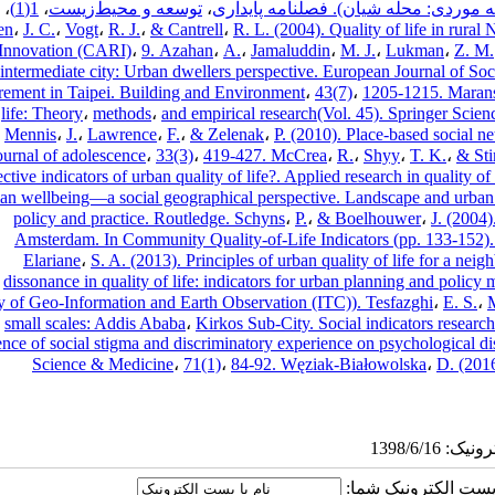
موردی: محله شیان). فصلنامه پایداری
،
توسعه و محیط‌زیست
،
1(1)
،
en
،
J. C.
،
Vogt
،
R. J.
،
& Cantrell
،
R. L. (2004). Quality of life in rura
 Innovation (CARI)
،
9. Azahan
،
A.
،
Jamaluddin
،
M. J.
،
Lukman
،
Z. M.
intermediate city: Urban dwellers perspective. European Journal of Soc
ement in Taipei. Building and Environment
،
43(7)
،
1205-1215. Maran
life: Theory
،
methods
،
and empirical research(Vol. 45). Springer Sci
Mennis
،
J.
،
Lawrence
،
F.
،
& Zelenak
،
P. (2010). Place-based social n
ournal of adolescence
،
33(3)
،
419-427. McCrea
،
R.
،
Shyy
،
T. K.
،
& St
ctive indicators of urban quality of life?. Applied research in quality of 
n wellbeing—a social geographical perspective. Landscape and urban
policy and practice. Routledge. Schyns
،
P.
،
& Boelhouwer
،
J. (2004)
Amsterdam. In Community Quality-of-Life Indicators (pp. 133-152).
Elariane
،
S. A. (2013). Principles of urban quality of life for a nei
dissonance in quality of life: indicators for urban planning and policy 
y of Geo-Information and Earth Observation (ITC)). Tesfazghi
،
E. S.
،
M
small scales: Addis Ababa
،
Kirkos Sub-City. Social indicators research
ence of social stigma and discriminatory experience on psychological dis
Science & Medicine
،
71(1)
،
84-92. Węziak-Białowolska
،
D. (2016
ا پست الکترونیک شما: