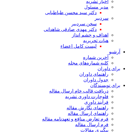
اخبار نشریه
مدیر مسئول
دکتر سید محسن طباطبایی
سردبیر
سخن سردبیر
دکتر مهدی صادقی شاهدانی
اهداف و چشم انداز
هیات تحریریه
لیست کامل اعضاء
آرشیو
آخرین شماره
کلیه شماره‌های مجله
برای داوران
راهنمای داوران
جدول داوران
برای نویسندگان
دریافت قالب خام ارسال مقاله
فلوچارت داوری نشریه
فرایند داوری
راهنمای نگارش مقاله
راهنمای ارسال مقاله
فرم تعارض منافع و تعهدنامه مقاله
فرم ارسال مقاله
پیگیری مقالات