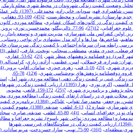
 بررسی و تحلیل وضعیت کیفیت زندگی شهروندان در محیط شهری محله نارمک.
سن، شاهمرادی قهه
،
سودابه، خانی‌زاده
،
محمدعلی. (1397). تأثیر 
 بهارستان). نشریه انسان و محیط‎زیست
،
2(45)
،
109-93. دهقانی
،
،
مطالعه موردی، کانون‌
علوم جغرافیایی
،
12(27)
،
96-77. ذالی‌بیگلو
،
محمدحسین، نوری
،
پرویز.
،
مدیریت شهری و توسعه پایدار. ر
،
شاخص‌ها
،
مدل‌ها و ارائه مدل پیشنهادی برای نواحی روستایی. 
د. (1389). بررسی‌ رابطه‌ میزان‌ سرمایه‌ اجتماعی‌ با کیفیت‌ زندگی‌ سرپرستان خان
رضعلی، حیدری مقدم
،
مصطفی، سبحانی
،
نوبخت، عارفی
،
 دو فصلنامه پژوهش‎های منظر شهر
،
1(2)
،
62-53. غفاری
،
،
امین، عظیمی
،
آزاده، زیاری
،
ه‌ریزی شهری
،
1(2)
،
16-1. فنی
،
زهره، حیدری
،
سامان، آقایی
،
قروه. دوفصلنامه پژوهش‌های بوم‌شناسی شهری
،
6(12)
،
78-65.
،
است
،
اکرم، نوری
،
زهرا. (1395). ارزیابی کیفیت زندگی در شهره
مجله پژوهش و برنامه‌ریزی شهری
،
7(25)
،
172-159. قانعی
،
محبوبه،
فیت زندگی در محلات شهری در راستای ارتقای کیفیت زندگی (مطالعه موردی مح
شین، پورجعفر
،
محمدرضا، تقوایی
،
علی‎اکبر. (1384). برنامه‌ریزی کیفی
ای شهرسازی
،
شماره 12
،
13-6. لطفی
،
صدیقه. (1388). مفهوم کیف
،
1(4)
،
80-65. لطفی
،
صدیقه، صابری
،
سجاد.
ی چندمعیاره (مطالعه موردی: نواحی شهر یاسوج). نشریه جغرافیا و مطال
اسماعیل. (1394). ارزیابی کیفیت زندگی در سکونتگاه‌های غیررسمی شهرها
شهری-منطقه‌ای
،
5(16)
،
90-75. نهیبی
،
سارا، حسن‌دخت
،