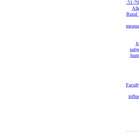
70-51.
All
Rural
measur
J
subje
huma
Facult
influ