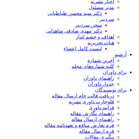
اخبار نشریه
مدیر مسئول
دکتر سید محسن طباطبایی
سردبیر
سخن سردبیر
دکتر مهدی صادقی شاهدانی
اهداف و چشم انداز
هیات تحریریه
لیست کامل اعضاء
آرشیو
آخرین شماره
کلیه شماره‌های مجله
برای داوران
راهنمای داوران
جدول داوران
برای نویسندگان
دریافت قالب خام ارسال مقاله
فلوچارت داوری نشریه
فرایند داوری
راهنمای نگارش مقاله
راهنمای ارسال مقاله
فرم تعارض منافع و تعهدنامه مقاله
فرم ارسال مقاله
پیگیری مقالات