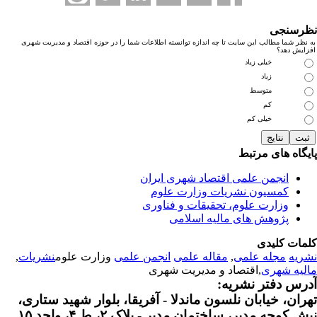
رسنجی
نظر شما مطالب این سایت تا چه اندازه توانسته اطلاعات شما را در حوزه اقتصاد و مدیریت شهری
زایش دهد؟
خیلی زیاد
زیاد
متوسط
کم
خیلی کم
یگاه های مرتبط
انجمن علمی اقتصاد شهری ایران
کمسیون نشریات وزارت علوم
وزارت علوم، تحقیقات و فناوری
پژوهش های مالیه اسلامی
مات کلیدی
ریه
مجله علمی
,
مقاله علمی
انجمن علمی
وزارت علوم
نشریات
,
لیه شهری
,اقتصاد و مدیریت شهری
رس دفتر نشریه:
ران، خیابان نلسون ماندلا - آفریقا، بلوار شهید ستاری،
 کوچه مدیر، ساختمان مدیر - پلاک ۲، ط ۴، واحد ۱۵