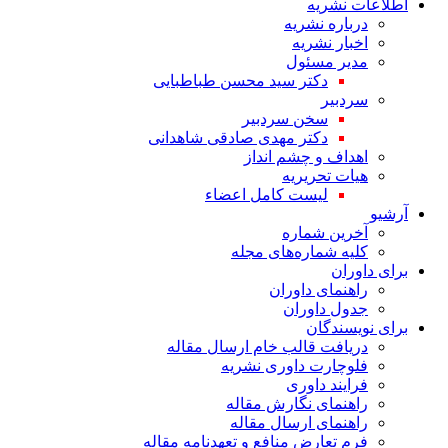
اطلاعات نشریه
درباره نشریه
اخبار نشریه
مدیر مسئول
دکتر سید محسن طباطبایی
سردبیر
سخن سردبیر
دکتر مهدی صادقی شاهدانی
اهداف و چشم انداز
هیات تحریریه
لیست کامل اعضاء
آرشیو
آخرین شماره
کلیه شماره‌های مجله
برای داوران
راهنمای داوران
جدول داوران
برای نویسندگان
دریافت قالب خام ارسال مقاله
فلوچارت داوری نشریه
فرایند داوری
راهنمای نگارش مقاله
راهنمای ارسال مقاله
فرم تعارض منافع و تعهدنامه مقاله