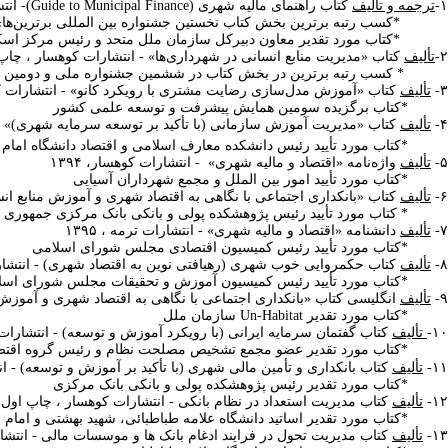
۱-
ترجمه و تألیف
کتاب راهنمای مالیه شهری (
Guide to Municipal Finance
)- انت
*کسب رتبه برترین بخش کتاب نخستین جشنواره بین‌ المللی برترین
ها
*کتاب مورد تقدیر معاون دبیرکل سازمان ملل متحد و رئیس مرکز اسکا
۲-
تألیف
کتاب «مدیریت منابع انسانی در شهرداری‌ها» - انتشارات کوهسار ، چاپ اول ۱۳۹۲ و چاپ دو
* کسب رتبه برترین در بخش کتاب در ششمین جشنواره ملی و دومین جشنوار
۳-
تألیف
کتاب «آموزش مدل‌سازی رضایت مشتری با رویکرد کانو» - انتشارات کوهس
*کتاب برگزیده سومین همایش پیشرفت و توسعه علمی کشور
۴-
تألیف
کتاب «مدیریت آموزش سازمانی (با تأکید بر توسعه سرمایه شهری)» - انتشارات مرکز 
*کتاب مورد تأیید رئیس دانشکده معارف اسلامی و اقتصاد دانشگاه امام
۵-
تألیف
واژه‌نامه «اقتصاد و مالیه شهری» - انتشارات کوهسار، ۱۳۹۴
*کتاب مورد تأیید امور بین ‎الملل و مجمع شهرداران آسیایی
۶-
تألیف
کتاب «بانکداری اجتماعی با نگاهی به اقتصاد شهری و آموزش منابع انس
* کتاب مورد تأیید رئیس پژوهشکده پولی و بانکی بانک مرکزی جمهوری ا
۷-
تألیف
دانشنامه «اقتصاد و مالیه شهری» - انتشارات ترمه ، ۱۳۹۵
*کتاب مورد تأیید رئیس کمیسیون اقتصادی مجلس شورای اسلامی
۸-
تألیف
کتاب حکمروایی خوب شهری (رهیافتی نوین به اقتصاد شهری) - انتشارات 
*کتاب مورد تأیید رئیس کمیسیون آموزش و تحقیقات مجلس شورای اسل
۹-
تألیف
انگلیسی کتاب «بانکداری اجتماعی با نگاهی به اقتصاد شهری و آموزش منا
*کتاب مورد تقدیر
Un-Habitat
سازمان ملل
۱۰-
تألیف
کتاب گفتمان سرمایه ایرانی (با رویکرد آموزش و توسعه) - انتشارا
*کتاب مورد تقدیر عضو مجمع تشخیص مصلحت نظام و رئیس گروه اقتصادی
۱۱-
تألیف
کتاب بانکداری و تأمین مالی شهری (با تأکید بر آموزش و توسعه) - 
*کتاب مورد تقدیر رئیس پژوهشکده پولی و بانکی بانک مرکزی
۱۲-
تألیف
کتاب مدیریت استعداد در نظام بانکی - انتشارات کوهسار ،
چاپ اول و د
*کتاب مورد تقدیر اساتید دانشگاه علامه طباطبائی، شهید بهشتی و امام ص
۱۳-
تألیف
کتاب مدیریت تحول در فرایند ادغام بانک ها و موسسات مالی - انتش