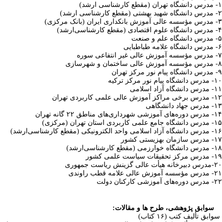
۱- مدرس دانشگاه تهران (مقطع کارشناسی ارشد)
۲- مدرس دانشگاه شهید بهشتی (مقطع کارشناسی ارشد)
۳- مدرس مؤسسه عالی آموزش بانکداری ایران (بانک مرکزی)
۴- مدرس دانشگاه علوم اقتصادی (مقطع کارشناسی‌ارشد)
۵- مدرس دانشگاه علم و صنعت
۶- مدرس دانشگاه علامه طباطبایی
۷- مدرس مؤسسه آموزش عالی غیر انتفاعی سوره
۸- مدرس مؤسسه آموزش عالی ساختمان و شهرسازی
۹- مدرس دانشگاه پیام نور مرکز تهران
۱۰- مدرس دانشگاه پیام نور مرکز ترکیه
۱۱- مدرس دانشگاه آزاد اسلامی
۱۲- مدرس برخی مراکز آموزش عالی علمی کاربردی تهران
۱۳- مدرس جهاد دانشگاهی
۱۴- مدرس دوره‌های آموزشی شهرداری‌های مناطق
۲۲
گانه تهران
۱۵- مدرس دانشگاه جامع علمی کاربردی استان تهران (مرکزی)
۱۶- مدرس دانشگاه آزاد اسلامی واحد الکترونیکی (مقطع کارشناسی‌ارشد)
۱۷- مدرس سازمان بهزیستی کشور
۱۸- مدرس دانشگاه خوارزمی (مقطع کارشناسی‌ارشد)
۱۹- مدرس مرکز تحقیقات سیاست علمی کشور
۲۰-مدرس دبیرخانه هیأت عالی گزینش ریاست جمهوری
۲۱-
مدرس مؤسسه آموزش عالی علامه قطب راوندی
۲۲- مدرس دوره‌های آموزشی کارکنان دولت
سوابق پژوهشی، طرح ها و مقالات:
سوابق تألیف کتب (۱
۶
کتاب)