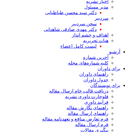
اخبار نشریه
مدیر مسئول
دکتر سید محسن طباطبایی
سردبیر
سخن سردبیر
دکتر مهدی صادقی شاهدانی
اهداف و چشم انداز
هیات تحریریه
لیست کامل اعضاء
آرشیو
آخرین شماره
کلیه شماره‌های مجله
برای داوران
راهنمای داوران
جدول داوران
برای نویسندگان
دریافت قالب خام ارسال مقاله
فلوچارت داوری نشریه
فرایند داوری
راهنمای نگارش مقاله
راهنمای ارسال مقاله
فرم تعارض منافع و تعهدنامه مقاله
فرم ارسال مقاله
پیگیری مقالات