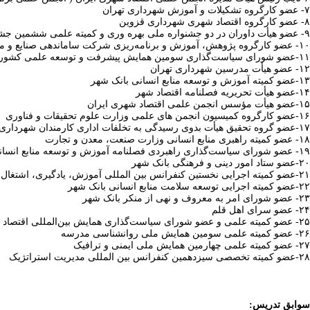
۷- عضو کارگروه تشکیلات و آموزش شهرداری تهران
۸- عضو کارگروه اقتصاد شهری شهرداری قزوین
۹- عضو هیأت داوران در دو جشنواره ملی بهره وری و کمیته علمی ششمین جشنواره ملی و دومین جشنواره بین المللی برترین‌های پژوهش و نوآوری در مدیریت شهری (جایزه جهانی تهران)
۱۰- عضو کارگروه پژوهش، آموزش و برنامه‌ریزی شرکت ساماندهی صنایع و مشاغل شهرداری تهران
۱۱-عضو شورای سیاست‌گذاری سومین همایش پیشرفت و توسعه علمی کشور به ریاست وزیر علوم، تحقیقات و فناوری
۱۲- عضو هیأت مدرسین شهرداری تهران
۱۳-عضو کمیته آموزش و توسعه منابع انسانی بانک شهر
۱۴-عضو هیأت تحریریه فصلنامه اقتصاد شهر
۱۵-عضو هیأت مؤسس انجمن علمی اقتصاد شهری ایران
۱۶-عضو کارگروه کمیسیون انجمن های علمی وزارت علوم تحقیقات و فناوری
۱۷-عضو گروه تحقیق هیأت بدوی رسیدگی به تخلفات اداری کارمندان شهرداری تهران
۱۸- عضو کمیته راهبری منابع انسانی وزارت صنعت، معدن و تجارت
۱۹- عضو شورای سیاست‌گذاری راهبردی فصلنامه آموزش و توسعه منابع انسانی
۲۰-عضو ستاد امور دینی و فرهنگی بانک شهر
۲۱-عضو کمیته اجرایی نخستین کنفرانس بین المللی آموزش، یادگیری، اشتغال و توسعه پایدار
۲۲-عضو کمیته اجرایی توسعه سلامت منابع انسانی بانک شهر
۲۳- عضو شورای امر به معروف و نهی از منکر بانک شهر
۲۴- عضو سرای اهل قلم
۲۵- عضو کمیته علمی و عضو شورای سیاست‌گذاری همایش بین‌المللی اقتصاد شهری با رویکرد اقتصاد مقاومتی
۲۶- عضو کمیته علمی سومین همایش ملی روان‎شناسی مدرسه
۲۷- عضو کمیته علمی چهارمین همایش ملی ایمنی و ترافیک
۲۸
-عضو کمیته تخصصی سیزدهمین کنفرانس بین المللی مدیریت استراتژیک
سوابق تدریس: