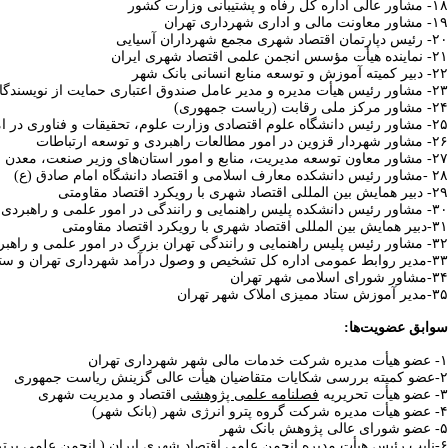
۱۸- مشاور عالی اداره کل رفاه و پشتیبانی وزارت کشور
۱۹- مشاور معاونت مالی و اداری شهرداری تهران
۲۰- رئیس دپارتمان اقتصاد شهری مجمع شهرداران آسیایی
۲۱- نماینده هیأت مؤسس انجمن علمی اقتصاد شهری ایران
۲۲- دبیر کمیته آموزش و توسعه منابع انسانی بانک شهر
۲۳- مشاور رئیس هیأت مدیره و مدیر عامل صندوق اعتباری حمایت از نویسندگان، روزنامه‌نگاران و هنرمندان (صندوق هنر) وزارت فرهنگ و ارشاد اسلامی
۲۴- مشاور مرکز ملی رقابت (ریاست جمهوری)
۲۵- مشاور رئیس دانشگاه علوم اقتصادی وزارت علوم، تحقیقات و فناوری در امور راهبردی
۲۶- مشاور شهردار قزوین در امور مطالعات راهبردی و توسعه ارتباطات
۲۷- مشاور معاون توسعه مدیریت، منابع و امور استان‌های وزیر صنعت، معدن و تجارت در امور توسعه سرمایه انسانی
۲۸ -مشاور رئیس دانشکده معارف اسلامی و اقتصاد دانشگاه امام صادق (ع)
۲۹- دبیر همایش بین‌ المللی اقتصاد شهری با رویکرد اقتصاد مقاومتی
۳۰- مشاور رئیس دانشکده پلیس راهنمایی و رانندگی در امور علمی و راهبردی
۳۱-دبیر همایش بین المللی اقتصاد شهری با رویکرد اقتصاد مقاومتی
۳۲- مشاور رئیس پلیس راهنمایی و رانندگی تهران بزرگ در امور علمی و راهبردی
۳۳-مدیر روابط عمومی اداره کل تشخیص و وصول درآمد شهرداری تهران و ستاد ممیزی املاک شهر تهران
۳۴-مشاور شورای اسلامی شهر تهران
۳۵-مدیر آموزش ستاد ممیزی املاک شهر تهران
سوابق عضویت‌ها:
۱- عضو هیأت مدیره شرکت خدمات مالی شهر شهرداری تهران
۲-عضو کمیته بررسی شکایات متقاضیان هیأت عالی گزینش ریاست جمهوری
۳- عضو هیأت تحریریه
فصلنامه علمی پژوهشی
اقتصاد و مدیریت شهری
۴- عضو هیأت مدیره شرکت گروه پترو انرژی شهر (بانک شهر)
۵- عضو شورای عالی پژوهش بانک شهر
۶-نایب رئیس هیأت مدیره انجمن علمی اقتصاد شهری ایران ( انجمن علمی برتر کشور)