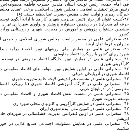
م، امام جمعه، رئیس تولیت آستان مقدس حضرت فاطمه معصومه(س)،
ئیس مرکز تحقیقات اسلامی ، مجلس شورای اسلامی، برخی اعضای مجلس
برگان رهبری و تولیت آستان مقدس حضرت عبدالعظیم حسنی (ع)
۳۷
کسب عنوان اثر برتر (تبیین مدیریت شهری کارآمد با ارائه الگوی توسعه
رفه ای مدیران) در یازدهمین جشنواره پژوهش و نوآوری شهرداری تهران و
شمین جشنواره پژوهش و آموزش در مدیریت شهری و روستایی وزارت
شور
۳۸- سخنرانی علمی در محضر ریاست مجلس شورای اسلامی و جمعی از
دیران و فرماندهان ارشد
۳۹- سخنرانی علمی در همایش ملی روش‎های نوین احصاء درآمد پایدار
هرداری‏های کشور با رویکرد اقتصاد مقاومتی
۴۱- سخنرانی علمی در همایش تبیین جایگاه اقتصاد مقاومتی در توسعه و
ارآفرینی شهری
۴۲- سخنرانی علمی در اولین همایش تبیین مؤلفه ‎های اقتصاد مقاومتی در
قتصاد شهری در آذربایجان شرقی
 نشست هم ‎اندیشی لایحه جامع مدیریت شهری
۴۴- سخنرانی علمی در کارگاه آموزشی اقتصاد شهری (با رویکرد اقتصاد
قاومتی ) در آذربایجان غربی
۴۵- سخنرانی علمی در نشست نقش اقتصاد شهری و اقتصاد مقاومتی در
وسعه مدیریت شهری
 همایش کارآفرینی و کانون‎های محلی شهرداری
ی در کمپین ملی آینده شهری ایران
۴۸
سخنرانی علمی در اولین کنفرانس مدیریت خشکسالی در شهرهای جاده
بریشم
۴۹- سخنرانی علمی در همایش مسئولیت اجتماعی صنایع غذایی در حوزه
لامت