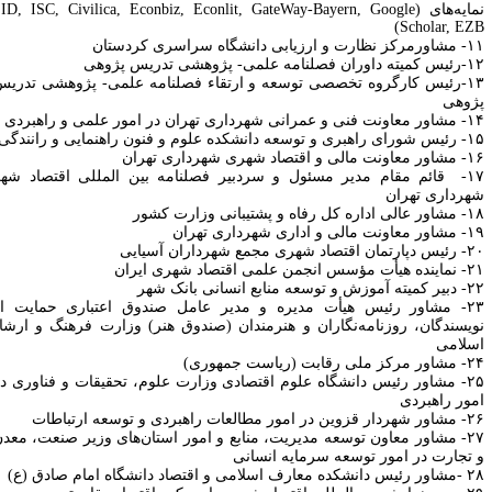
نمایه‌های (SID, ISC, Civilica, Econbiz, Econlit, GateWay-Bayern, Google
Scholar, EZB
رت و ارزیابی دانشگاه سراسری کردستان
ران فصلنامه علمی- پژوهشی تدریس پژوهی
۱۳-رئیس کارگروه تخصصی توسعه و ارتقاء فصلنامه علمی- پژوهشی تدریس
ژوهی
و عمرانی شهرداری تهران در امور علمی و راهبردی
و توسعه دانشکده علوم و فنون راهنمایی و رانندگی
 مالی و اقتصاد شهری شهرداری تهران
۱۷- قائم مقام مدیر مسئول و سردبیر فصلنامه بین‌ المللی اقتصاد شهر
هرداری تهران
داره کل رفاه و پشتیبانی وزارت کشور
نت مالی و اداری شهرداری تهران
ن اقتصاد شهری مجمع شهرداران آسیایی
 مؤسس انجمن علمی اقتصاد شهری ایران
موزش و توسعه منابع انسانی بانک شهر
۲۳- مشاور رئیس هیأت مدیره و مدیر عامل صندوق اعتباری حمایت از
ویسندگان، روزنامه‌نگاران و هنرمندان (صندوق هنر) وزارت فرهنگ و ارشاد
سلامی
ز ملی رقابت (ریاست جمهوری)
۲۵- مشاور رئیس دانشگاه علوم اقتصادی وزارت علوم، تحقیقات و فناوری در
مور راهبردی
ین در امور مطالعات راهبردی و توسعه ارتباطات
۲۷- مشاور معاون توسعه مدیریت، منابع و امور استان‌های وزیر صنعت، معدن
 تجارت در امور توسعه سرمایه انسانی
ه معارف اسلامی و اقتصاد دانشگاه امام صادق (ع)