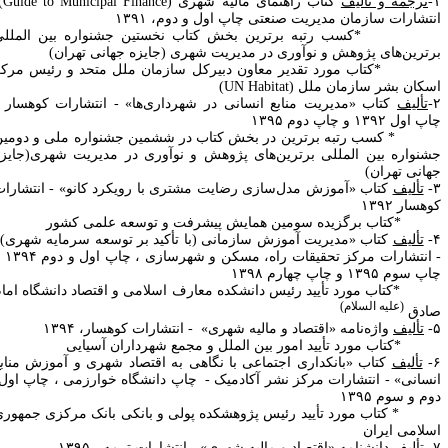
ترجمه و تألیف
کتاب راهنمای مالیه شهری (
Guide to Municipal Finance
)-
نتشارات سازمان مدیریت صنعتی چاپ اول و دوم، ۱۳۹۱
کسب رتبه برترین بخش کتاب نخستین جشنواره بین‌ المللی
رترین
های پژوهش و نوآوری در مدیریت شهری (جایزه جهانی تهران)
کتاب مورد تقدیر معاون دبیرکل سازمان ملل متحد و رئیس مرکز
سکان بشر سازمان ملل (
UN Habitat
)
تألیف
کتاب «مدیریت منابع انسانی در شهرداری‌ها» - انتشارات کوهسار ،
 اول ۱۳۹۲ و چاپ دوم ۱۳۹۵
 کسب رتبه برترین در بخش کتاب در ششمین جشنواره ملی و دومین
شنواره بین‌ المللی برترین‌های پژوهش و نوآوری در مدیریت شهری(جایزه
هانی تهران)
تألیف
کتاب «آموزش مدل‌سازی رضایت مشتری با رویکرد کانو» - انتشارات
هسار ۱۳۹۲
کتاب برگزیده سومین همایش پیشرفت و توسعه علمی کشور
تألیف
کتاب «مدیریت آموزش سازمانی (با تأکید بر توسعه سرمایه شهری)»
- انتشارات مرکز تحقیقات راه، مسکن و شهرسازی ، چاپ اول و دوم ۱۳۹۴ و
پ سوم ۱۳۹۵ و چاپ چهارم
۱۳۹۸
کتاب مورد تأیید رئیس دانشکده معارف اسلامی و اقتصاد دانشگاه امام
(علیه ‎السلام)
ادق
تألیف
واژه‌نامه «اقتصاد و مالیه شهری» - انتشارات کوهسار، ۱۳۹۴
تاب مورد تأیید امور بین ‎الملل و مجمع شهرداران آسیایی
تألیف
کتاب «بانکداری اجتماعی با نگاهی به اقتصاد شهری و آموزش منابع
نسانی» - انتشارات مرکز نشر آکادمیک - چاپ دانشگاه خوارزمی ، چاپ اول،
م و سوم ۱۳۹۵
 کتاب مورد تأیید رئیس پژوهشکده پولی و بانکی بانک مرکزی جمهوری
سلامی ایران
تألیف
دانشنامه «اقتصاد و مالیه شهری» - انتشارات ترمه ، ۱۳۹۵