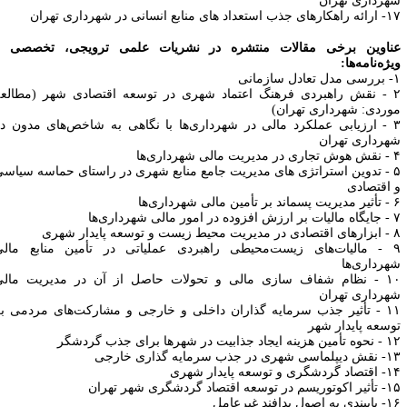
هرداری تهران
۱
-
ارائه راهکارهای جذب استعداد های منابع انسانی در شهرداری تهران
ناوین برخی مقالات منتشره در نشریات علمی ترویجی، تخصصی و
یژه‌نامه‌ها:
بررسی مدل تعادل سازمانی
۲
نقش راهبردی فرهنگ اعتماد شهری در توسعه اقتصادی شهر (مطالعه
وردی‌: شهرداری تهران)
۳
ارزیابی عملکرد مالی در شهرداری‌ها با نگاهی به شاخص‌های مدون در
هرداری تهران
۴
نقش هوش تجاری در مدیریت مالی شهرداری‌ها
۵
تدوین استراتژی های مدیریت جامع منابع شهری در راستای حماسه سیاسی
 اقتصادی
۶
تأثیر مدیریت پسماند بر تأمین مالی شهرداری‌ها
۷
جایگاه مالیات بر‌ ارزش افزوده در امور مالی شهرداری‌ها
۸
ابزارهای اقتصادی در مدیریت محیط زیست و توسعه پایدار شهری
۹
مالیات‌های زیست‌محیطی راهبردی عملیاتی در تأمین منابع مالی
هرداری‌ها
۱۰
نظام شفاف سازی مالی و تحولات حاصل از آن در مدیریت مالی
هرداری تهران
۱۱
تأثیر جذب سرمایه
گذاران داخلی و خارجی و مشارکت‌های مردمی بر
وسعه پایدار شهر
۱۲
نحوه تأمین هزینه‌ ایجاد جذابیت در شهرها برای جذب گردشگر
۱۳
نقش دیپلماسی شهری در جذب سرمایه
‌گذاری خارجی
۱۴
اقتصاد گردشگری و توسعه پایدار شهری
۱۵
تأثیر اکوتوریسم در توسعه اقتصاد گردشگری شهر تهران
۱۶
پایبندی به اصول پدافند غیرعامل