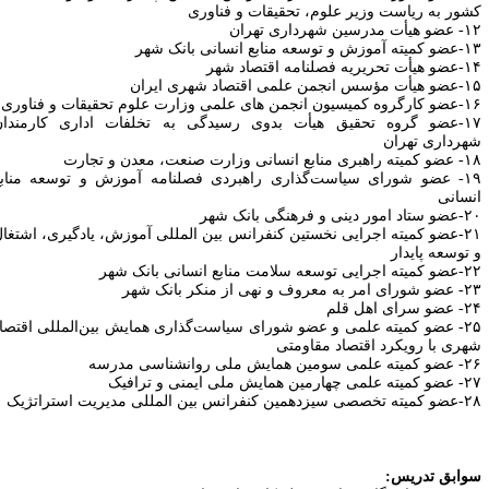
شور به ریاست وزیر علوم، تحقیقات و فناوری
ت مدرسین شهرداری تهران
وزش و توسعه منابع انسانی بانک شهر
تحریریه فصلنامه اقتصاد شهر
س انجمن علمی اقتصاد شهری ایران
ن انجمن های علمی وزارت علوم تحقیقات و فناوری
۱۷-عضو گروه تحقیق هیأت بدوی رسیدگی به تخلفات اداری کارمندان
هرداری تهران
ی منابع انسانی وزارت صنعت، معدن و تجارت
۱۹- عضو شورای سیاست‌گذاری راهبردی فصلنامه آموزش و توسعه منابع
نسانی
مور دینی و فرهنگی بانک شهر
۲۱-عضو کمیته اجرایی نخستین کنفرانس بین المللی آموزش، یادگیری، اشتغال
 توسعه پایدار
یی توسعه سلامت منابع انسانی بانک شهر
ر به معروف و نهی از منکر بانک شهر
 سرای اهل قلم
۲۵- عضو کمیته علمی و عضو شورای سیاست‌گذاری همایش بین‌المللی اقتصاد
هری با رویکرد اقتصاد مقاومتی
می سومین همایش ملی روان‎شناسی مدرسه
می چهارمین همایش ملی ایمنی و ترافیک
۲
-عضو کمیته تخصصی سیزدهمین کنفرانس بین المللی مدیریت استراتژیک
وابق تدریس: