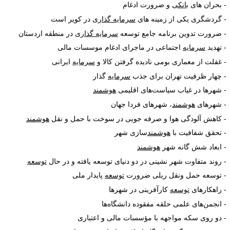
بحران های
بانکی
و ضرورت ادغام
گردشگری یکی از زمینه های
سرمایه گذاری
در کویر است
ضرورت تدوین برنامه جامع توسعه
سرمایه گذاری
در منطقه اردستان
تهدید
سرمایه
اجتماعی در ماجرای ادغام موسسات مالی
غفلت از معماری بومی نادیده گرفتن کالا و
سرمایه
ایرانی
چهار ظرفیت تهران برای جذب
سرمایه
گذار
شهرها در غیاب سیاست‌های اقلیمی
هوشمند
شهرهای
هوشمند
، شهرهای فردا جهان
کاهش آلودگی هوا و صرفه جویی در سوخت با حمل و نقل
هوشمند
تحقق شفافیت با
هوشمند
سازی شهر
ابعاد شش گانه شهر
هوشمند
روند متفاوت شهر نشینی در دو دنیای توسعه یافته و در حال
توسعه
توسعه حمل ونقل ریلی ضرورت
توسعه
پایدار ملی
راهکارهای
توسعه
کارآفرینی در شهرها
انجمن
های علمی حلقه مفقوده دانشگاه
ها
دو روی سکه مواجهه با مؤسسات مالی و اعتباری