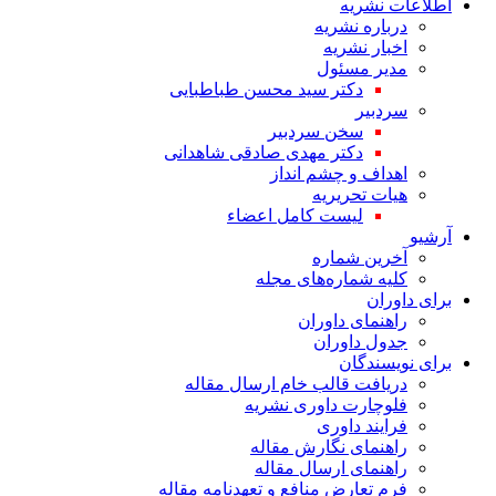
اطلاعات نشریه
درباره نشریه
اخبار نشریه
مدیر مسئول
دکتر سید محسن طباطبایی
سردبیر
سخن سردبیر
دکتر مهدی صادقی شاهدانی
اهداف و چشم انداز
هیات تحریریه
لیست کامل اعضاء
آرشیو
آخرین شماره
کلیه شماره‌های مجله
برای داوران
راهنمای داوران
جدول داوران
برای نویسندگان
دریافت قالب خام ارسال مقاله
فلوچارت داوری نشریه
فرایند داوری
راهنمای نگارش مقاله
راهنمای ارسال مقاله
فرم تعارض منافع و تعهدنامه مقاله