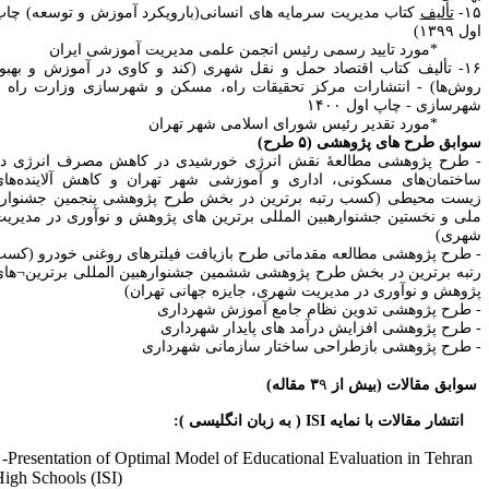
۱
-
تألیف
کتاب مدیریت سرمایه های انسانی(بارویکرد آموزش و توسعه) چاپ
ول
۱۳۹۹)
مورد تایید رسمی رئیس انجمن علمی مدیریت آموزشی ایران
۱
- تألیف کتاب اقتصاد حمل و نقل شهری (کند و کاوی در آموزش و بهبود
وش‌ها) - انتشارات مرکز تحقیقات راه، مسکن و شهرسازی وزارت راه و
هرسازی - چاپ اول ۱۴۰۰
مورد تقدیر رئیس شورای اسلامی شهر تهران
وابق طرح های پژوهشی
(
۵
طرح)
 طرح پژوهشی مطالعۀ نقش انرژی خورشیدی در کاهش مصرف انرژی در
اختمان‌های مسکونی، اداری و آموزشی شهر تهران و کاهش آلاینده‌های
یست محیطی (کسب رتبه برترین در بخش طرح پژوهشی پنجمین جشنواره
لی و نخستین جشنوارهبین المللی برترین های پژوهش و نوآوری در مدیریت
هری)
 طرح پژوهشی مطالعه مقدماتی طرح بازیافت فیلترهای روغنی خودرو (کسب
تبه برترین در بخش طرح پژوهشی ششمین جشنوارهبین المللی برترین
¬
های
ژوهش و نوآوری در مدیریت شهری، جایزه جهانی تهران)
 طرح پژوهشی تدوین نظام جامع آموزش شهرداری
 طرح پژوهشی افزایش درآمد های پایدار شهرداری
 طرح پژوهشی بازطراحی ساختار سازمانی شهرداری
وابق مقالات (بیش از ۳
۹
مقاله)
انتشار مقالات با نمایه
ISI
( به زبان انگلیسی ):
۱-Presentation of Optimal Model of Educational Evaluation in Tehran
High Schools (ISI)