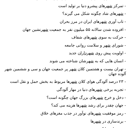
تمرکز
شهر
های پیشرو دنیا بر تولید است
شهر
های شاد چگونه شکل می گیرند؟
تاب آوری
شهر
های ایران در مرز بحران
افزوده شدن سالانه ۵۵ میلیون نفر به جمعیت
شهر
نشین جهان
حرکت به سوی
شهر
های شفاف
شورای
شهر
و سلامت روانی جامعه
اولویت پیش روی
شهرداران
جدید
انسان هایی که به
شهر
شان شناخته می شوند
تهران بیست و هشتمین کلان
شهر
پر جمعیت جهان و سی و ششمین شهر
لوده جهان
۲۳ درصد آلودگی هوای کلان
شهر
ها مربوط به بخش حمل و نقل است
تجربه برخی
شهر
های دنیا در مهار آلودگی
دخل و خرج
شهر
های بزرگ جهان چگونه است؟
جهان چقدر برای رشد
شهر
ها هزینه می کند؟
رمز موفقیت
شهر
های نوآور در جذب مغزهای خلاق
برندسازی در
شهر
ها