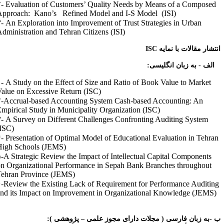
۲- Evaluation of Customers’ Quality Needs by Means of a Composed
Approach: Kano’s Refined Model and I-S Model (ISI)
۳- An Exploration into Improvement of Trust Strategies in Urban
Administration and Tehran Citizens (ISI)
نتشار مقالات با نمایه
ISC
الف - به زبان انگلیسی:
۱- A Study on the Effect of Size and Ratio of Book Value to Market
Value on Excessive Return (ISC)
۲-Accrual-based Accounting System Cash-based Accounting: An
Empirical Study in Municipality Organization (ISC)
۳- A Survey on Different Challenges Confronting Auditing System
(ISC)
۴- Presentation of Optimal Model of Educational Evaluation in Tehra
High Schools (JEMS)
۵-A Strategic Review the Impact of Intellectual Capital Components
on Organizational Performance in Sepah Bank Branches throughout
Tehran Province (JEMS)
۶-Review the Existing Lack of Requirement for Performance Auditin
and its Impact on Improvement in Organizational Knowledge (JEMS)
 -به زبان فارسی ( مجلات دارای مجوز علمی – پژوهشی ):