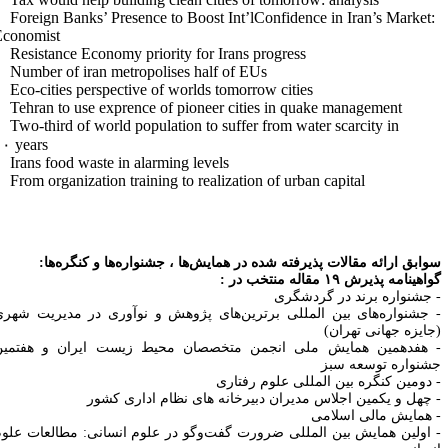
- Foreign Banks’ Presence to Boost Int’lConfidence in Iran’s Market:
Economist
- Resistance Economy priority for Irans progress
- Number of iran metropolises half of EUs
- Eco-cities perspective of worlds tomorrow cities
- Tehran to use exprence of pioneer cities in quake management
- Two-third of world population to suffer from water scarcity in
۱۰
years
- Irans food waste in alarming levels
- From organization training to realization of urban capital
وابق ارائه مقالات پذیرفته شده در همایش‌ها ، جشنواره‌ها و کنگره‌ها:
واهینامه پذیرش
۱۹
مقاله منتخب در :
 جشنواره برند در گردشگری
 جشنواره‌های بین‌ المللی برترین‌های پژوهش و نوآوری در مدیریت شهری‌
جایزه جهانی تهران)
 هفدهمین همایش ملی انجمن متخصصان محیط‌ زیست ایران و هفتمین
شنواره توسعه سبز
 دومین کنگره بین‌ المللی علوم رفتاری
 چهل و یکمین اجلاس مدیران دبیرخانه های نظام اداری کشور
 همایش مالی اسلامی
 اولین همایش بین المللی ضرورت گفت‌وگو در علوم انسانی: مطالعات علوم