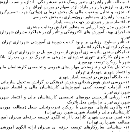
مطالعه تأثیر راهبردی متغیر ریسک عدم نقدشوندگی،
اندازه و نسبت ارزش
فتری به ارزش بازار بر مازاد بازده سهام در بورس اوراق بهادار
تجزیه و تحلیل وضعیت مالی یک بخش درمانی (دولتی) جهت تصمیم‌گیری
دیریت؛ راهبردی به‌منظور برون‌سپاری به بخش خصوصی
اقتصاد سبز راهبردی در جهت توسعه پایدار
تدوین مدل خود ارزیابی به منظور افزایش رضایت مشتری
اجرای بهینه آموزش های الکترونیکی و تأثیر آن بر عملکرد مدیران شهرداری
هران
تأثیر سطوح ارزیابی بر بهبود کیفیت دوره‌های آموزشی شهرداری تهران با
ویکرد ارتقای عملکرد اقتصادی‌
امکان سنجی پیاده سازی آموزش از طریق موبایل در شهرداری تهران
میزان بکارگیری تئوری نقش‌های مدیریتی مینتزبرگ در بین مدیران بانک
هر با رویکرد توسعه بهره‌وری
تحلیل شکاف و نیازسنجی مهارت‌های عمومی و تخصصی کارشناسان مالی
 اقتصاد شهری شهرداری تهران
۱۰
جایگاه آموزش در توسعه پایدار شهری
۱۱
بررسی نقش هوش هیجانی و هوش فرهنگی در گرایش به تحول سازمانی
۱۲
الزامات توسعه کیفی آموزش‌های کارشناسان مالی و اقتصاد شهری
هرداری تهران
۱۳
ارزیابی اثربخشی دوره
های تخصصی کارشناسان مالی و اقتصاد شهری
هرداری تهران براساس مدل پاتریک
۱۴
واکاوی نیازهای آموزشی با رویکرد تجزیه‌و‌تحلیل شغل (مطالعه موردی:
ارشناسان مالی و اقتصاد شهری شهرداری تهران)
۱۵
تبیین مدیریت شهری کارآمد با ارائه الگوی توسعه حرفه
ای مدیران (مورد
طالعه: شهرداری تهران)
۱۶
شناسایی سازوکارهای توسعه حرفه ‎ای مدیران ارائه الگوی آموزشی: