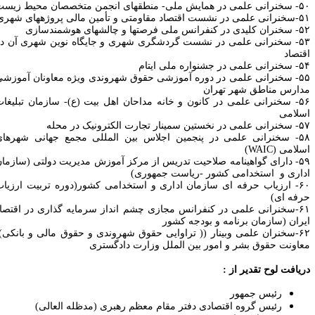
همایش ملی- منطقه‎ای انجمن متخصصان محیط‎ زیست
ست اقتصاد مقاومتی و تأمین مالی پروژه‎های شهری
۵۲
سخنران کلیدی در کنفرانس ملی فرصت‎ها و چالش‎های هوشمندسازی
۵۳- سخنرانی علمی در نشست گردشگری شهری و جایگاه نوین شهری آن در
قتصاد
علمی در جشنواره ملی ایتام
۵۵- سخنرانی علمی در دوره آموزشی حقوق شهروندی ویژه معاونان آموزشی
دارس مناطق شهر تهران
۵۶- سخنرانی علمی در کانون و خانه مداحان اهل بیت (ع)- سازمان تبلیغات
سلامی
ر نخستین سمینار تجارت الکترونیک در محله
۵۸- سخنرانی علمی در پنجمین اجلاس بین‎ المللی مجمع جهانی شهرهای
لامی (WAIC)
۵۹- دارای گواهینامه صلاحیت تدریس از مرکز آموزش مدیریت دولتی (سازمان
داری و استخدامی کشور -ریاست جمهوری)
۶۰- ارزیاب حرفه ای سازمان اداری و استخدامی کشور(دوره تربیت ارزیاب
رفه ای)
۶۱
سخنرانی علمی در کنفرانس مجازی چشم انداز سرمایه گذاری در اقتصاد
یران (سازمان برنامه و بودجه کشور
۶۲
سخنران علمی وبینار (( تراوایی حقوق شهروندی و حقوق مالی و بانکی))
عاونت حقوق بشر و امور بین الملل وزارت دادگستری
ریافت لوح تقدیر از :
رئیس جمهور
رئیس گروه اقتصادی دفتر مقام معظم رهبری (مدظله العالی)