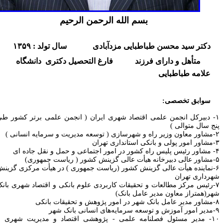
بسم الله الرحمن الرحیم
دکتر سید
محسن
طباطبایی
مزدآبادی
سال
تولد : ۱۳۵۹
متأهل و دارای فرزند فارغ التحصیل دکتری دانشگاه
علامه طباطبایی
سوابق
تخصصی:
۱- دبیرکل انجمن علمی اقتصاد شهری ایران ( انجمن علمی برتر کشور طی
نج سال متوالی )
مدیریت و سرمایه انسانی )
استانداری تهران
اعی و حمل و نقل جاده ای
 کشور ( ریاست جمهوری)
۶-نماینده هیأت عالی گزینش کشور (ریاست جمهوری ) در هیأت مرکزی گزینش
هرداری تهران
۷-رئیس مرکز مطالعات و تحقیقات کاربردی علوم بانکی و اقتصاد شهری بانک
هر(همتراز معاون مدیر عامل بانک)
پژوهش و تحقیقات بانکی
های انسانی بانک شهر
۱۰- مدیر مسئول فصلنامه علمی - پژوهشی اقتصاد و مدیریت شهری با