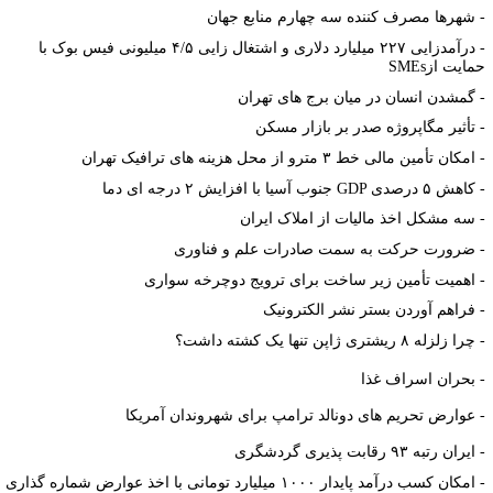
شهرها مصرف کننده سه چهارم منابع جهان
درآمدزایی ۲۲۷ میلیارد دلاری و اشتغال زایی ۴/۵ میلیونی فیس بوک با
مایت از
SMEs
گمشدن انسان در میان برج های تهران
تأثیر مگاپروژه صدر بر بازار مسکن
امکان تأمین مالی خط ۳ مترو از محل هزینه های ترافیک تهران
کاهش ۵ درصدی
GDP
جنوب آسیا با افزایش ۲ درجه ای دما
سه مشکل اخذ مالیات از املاک ایران
ضرورت حرکت به سمت صادرات علم و فناوری
اهمیت تأمین زیر ساخت برای ترویج دوچرخه سواری
فراهم آوردن بستر نشر الکترونیک
چرا زلزله ۸ ریشتری ژاپن تنها یک کشته داشت؟
 بحران اسراف غذا
 عوارض تحریم های دونالد ترامپ برای شهروندان آمریکا
ایران رتبه ۹۳ رقابت پذیری گردشگری
امکان کسب درآمد پایدار ۱۰۰۰ میلیارد تومانی با اخذ عوارض شماره گذاری