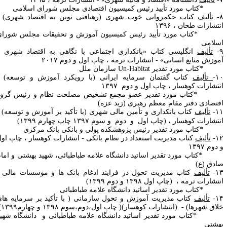
کتاب مورد تأیید رئیس کمیسیون اقتصادی مجلس شورای اسلامی
تألیف
کتاب حکمروایی خوب شهری (رهیافتی نوین به اقتصاد شهری) -
نتشارات طحان ، ۱۳۹۶
کتاب مورد تأیید رئیس کمیسیون آموزش و تحقیقات مجلس شورای
سلامی
تألیف
انگلیسی کتاب «بانکداری اجتماعی با نگاهی به اقتصاد شهری و
موزش منابع انسانی» - انتشارات ترمه ، چاپ اول و دوم ۲۰۱۷
کتاب مورد تقدیر
Un-Habitat
سازمان ملل
۱۰
تألیف
کتاب گفتمان سرمایه ایرانی (با رویکرد آموزش و توسعه) -
نتشارات کوهسار ، چاپ اول
و دوم
۱۳۹۷
کتاب مورد تقدیر عضو مجمع تشخیص مصلحت نظام و رئیس گروه
قتصادی دفتر مقام معظم رهبری (زید عزه)
۱۱
تألیف
کتاب بانکداری و تأمین مالی شهری (با تأکید بر آموزش و توسعه) -
نتشارات کوهسار ، (چاپ اول
و دوم
و سوم
۱۳۹۷ چاپ چهارم ۱۳۹۹)
کتاب مورد تقدیر رئیس پژوهشکده پولی و بانکی بانک مرکزی
۱۲
تألیف
کتاب مدیریت استعداد در نظام بانکی - انتشارات کوهسار ،
چاپ اول
دوم ۱۳۹۷
کتاب مورد تقدیر اساتید دانشگاه علامه طباطبائی، شهید بهشتی و امام
ادق (ع)
۱۳
تألیف
کتاب مدیریت تحول در فرایند ادغام بانک ها و موسسات مالی -
نتشارات ترمه ، (چاپ اول
۸ و دوم
۱۳۹
۱۳۹۹)
کتاب مورد تقدیر اساتید دانشگاه علامه طباطبائی
۱۴
تألیف
کتاب مدیریت آموزش و تحول سازمانی ( با تأکید بر سرمایه های
لاق شهرها) - (انتشارات کوهسار)( چاپ اول،دوم،سوم
۸ و چهارم
۱۳۹
۱۳۹۹)
کتاب مورد تقدیر اساتید دانشگاه علامه طباطبائی و دانشگاه شهید
هشتی