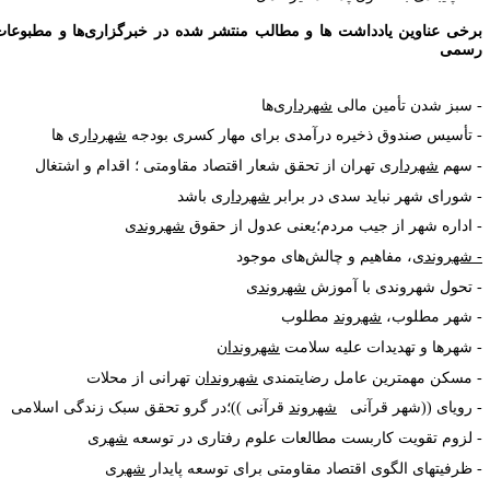
رخی عناوین یادداشت ها و مطالب منتشر شده در خبرگزاری‌ها و مطبوعات
سمی
 سبز شدن تأمین مالی
شهرداری
‏‌ها
 تأسیس صندوق ذخیره درآمدی برای مهار کسری بودجه
شهرداری
ها
 سهم
شهرداری
تهران از تحقق شعار اقتصاد مقاومتی ؛ اقدام و اشتغال
 شورای شهر نباید سدی در برابر
شهرداری
باشد
 اداره شهر از جیب مردم؛یعنی عدول از حقوق
شهروندی
 شهروندی
، مفاهیم و چالش‌های موجود
 تحول شهروندی با آموزش
شهروندی
 شهر مطلوب،
شهروند
مطلوب
 شهرها و تهدیدات علیه سلامت
شهروندان
 مسکن مهمترین عامل رضایتمندی
شهروندان
تهرانی از محلات
 رویای ((شهر قرآنی
شهروند
قرآنی ))؛در گرو تحقق سبک زندگی اسلامی
 لزوم تقویت کاربست مطالعات علوم رفتاری در توسعه
شهر
ی
 ظرفیت‏های الگوی اقتصاد مقاومتی برای توسعه پایدار
شهر
ی