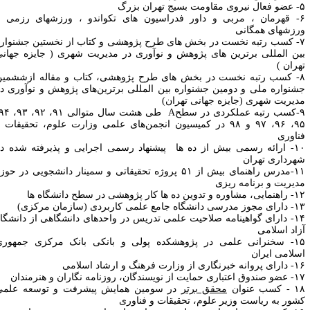
بسیج تهران بزرگ
۶- قهرمان ، مربی و داور فدراسیون های تکواندو ، ورزشهای رزمی و
رزشهای همگانی
۷- کسب رتبه نخست در بخش های طرح پژوهشی و کتاب از نخستین جشنواره
ین المللی برترین های پژوهش و نوآوری در مدیریت شهری ( جایزه جهانی
هران )
۸- کسب رتبه نخست در بخش های طرح پژوهشی، کتاب و مقاله از‌ششمین
شنواره ملی و دومین جشنواره ‌بین‌ المللی برترین‌های پژوهش و نوآوری در
دیریت شهری (جایزه جهانی تهران)
۹-کسب رتبه عملکردی در سطحA طی هشت سال متوالی ۹۱، ۹۲، ۹۳، ۹۴،
۹۵، ۹۶، ۹۷ و ۹۸ در کمیسیون انجمن‌های علمی وزارت علوم، تحقیقات و
ناوری
۱۰- ارائه رسمی بیش از ده ها پیشنهاد رسمی اجرایی و پذیرفته شده در
هرداری تهران
۱۱-مدرس راهنمای بیش از ۵۱ پروژه تحقیقاتی و سمینار دانشجویی در حوزه
دیریت و برنامه ریزی
 و تدوین ده ها کار پژوهشی در سطح دانشگاه ها
 دانشگاه جامع علمی کاربردی (سازمان مرکزی)
۱۴- دارای گواهینامه صلاحیت علمی تدریس در واحدهای دانشگاهی از دانشگاه
زاد اسلامی
۱۵- سخنرانی علمی در پژوهشکده پولی و بانکی بانک مرکزی جمهوری
سلامی ایران
برنگاری از وزارت فرهنگ و ارشاد اسلامی
حمایت از نویسندگان، روزنامه­ نگاران و هنرمندان
کسب عنوان
محقق برتر
در سومین همایش پیشرفت و توسعه علمی
شور به ریاست وزیر علوم، تحقیقات و فناوری