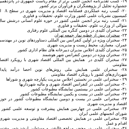
۱۹- کسب تقدیرنامه انجمن علمی برتر از مقام ریاست جمهوری در پانزدهمین
شنواره تجلیل از پژوهشگران و فن‌آوران برتر کشور
۲۰- کسب رتبه عملکردی فصلنامه اقتصاد و مدیریت شهری در سطح A از
میسیون نشریات علمی کشور وزارت علوم، تحقیقات و فناوری
۲۱- کسب رتبه برتر انجمن علمی کشور در حوزه علوم انسانی درشش سال
توالی از وزارت علوم، تحقیقات و فناوری
در دومین کنگره بین المللی علوم رفتاری
۲۳
سخنران پیش از خطبه نماز جمعه تهران
۲۴- سخنران ویژه در اولین کنفرانس بین المللی دستاوردهای نوین در مهندسی
مران، معماری، محیط‌ زیست و مدیریت شهری
لاس مدیران دبیرخانه های نظام اداری کشور
ه در دومین کنفرانس شهر هوشمند
۲۷- سخنران کلیدی در همایش بین‌ المللی اقتصاد شهری با رویکرد اقتصاد
قاومتی
۲۸- سخنران علمی همایش ملی روش‌های نوین احصا درآمد پایدار
هرداری‌های کشور با رویکرد اقتصاد مقاومتی
 نخستین اجلاس مدیریت یکپارچه شهری و شوراها
 کنفرانس اقتصاد شهری و مالیه شهرداری‎ها
 در بیستمین نمایشگاه مطبوعات کشور
در بیست و یکمین نمایشگاه مطبوعات کشور
۳۳- سخنرانی علمی در بیست و دومین نمایشگاه مطبوعات کشور در حوزه
قتصاد و مدیریت شهری
۳۴- سخنرانی علمی در چهارمین همایش پیشرفت و توسعه علمی کشور -
رای انجمن‎های علمی ایران
۳۵- سخنرانی علمی در همایش تخصصی اقتصاد مقاومتی و مدیریت شهری،
قدام و عمل
۳۶- سخنرانی علمی در محضر مراجع عالیقدر و مسئولین ارشد شهر مقدس