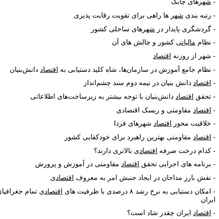
شهر
های چابک
رتبه بندی
شهر
ها راهی برای تقویت رقابت پذیری
گردشگری پایدار در
شهر
های ساحلی کشور
نظام
مالیاتی
کشور و چالش های آن
شهر از روزنه
اقتصاد
نظام جامع آموزش در سازمان
ها، شاه کلید دستیابی به
اقتصاد
دانش
بنیان
اقتصاد
دانش بنیان در نیمه دوم سند چشم‌انداز
تحقق
اقتصاد
دانش
بنیان با توجه بیشتر به زیرساخت
های اطلاعاتی
اقتصاد
مقاومتی و ریسک اقتصادی
خلاقیت محور
اقتصاد
شهرهای فردا
اقتصاد
مقاومتی بهترین راهبرد برای خودکفایی کشور
کدام درخت صرفه
اقتصاد
ی بالاتری دارند؟
برنامه های اجرایی تحقق
اقتصاد
مقاومتی در آموزش و پرورش
نقش بارز مداحان در ایجاد جنبش امر به معروف
اقتصاد
ی
امکان دستیابی به نرخ رشد ۸ درصدی با ظرفیت های
اقتصاد
ی تمام جغرافیای
یران
اقتصاد
ایران چقدر شاد است؟