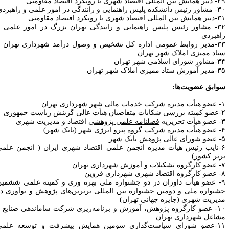
المللی اقتصاد شهری با رویکرد اقتصاد مقاومتی
 پلیس راهنمایی و رانندگی در امور علمی و راهبردی
مللی اقتصاد شهری با رویکرد اقتصاد مقاومتی
۳۲- مشاور رئیس پلیس راهنمایی و رانندگی تهران بزرگ در امور علمی و
اهبردی
۳۳-مدیر روابط عمومی اداره کل تشخیص و وصول درآمد شهرداری تهران و
تاد ممیزی املاک شهر تهران
ورای اسلامی شهر تهران
 ستاد ممیزی املاک شهر تهران
وابق عضویت‌ها:
ی شهر شهرداری تهران
عالی گزینش ریاست جمهوری
تحریریه
فصلنامه علمی پژوهشی
اقتصاد و مدیریت شهری
نرژی شهر (بانک شهر)
وهش بانک شهر
۶-نایب رئیس هیأت مدیره انجمن علمی اقتصاد شهری ایران ( انجمن علمی
رتر کشور)
زش شهرداری تهران
ی شهرداری قزوین
۹- عضو هیأت داوران در دو جشنواره ملی بهره وری و کمیته علمی ششمین
شنواره ملی و دومین جشنواره بین المللی برترین‌های پژوهش و نوآوری در
دیریت شهری (جایزه جهانی تهران)
۱۰- عضو کارگروه پژوهش، آموزش و برنامه‌ریزی شرکت ساماندهی صنایع و
شاغل شهرداری تهران
۱۱-عضو شورای سیاست‌گذاری سومین همایش پیشرفت و توسعه علمی