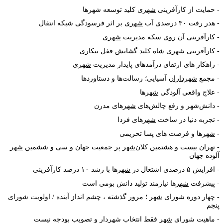
حمایت از کارآفرینی
شهر
ی کلید توسعه شهرها
هدر رفت ۳۰ درصدی آب
شهر
ی بر اثر فرسودگی شبکه انتقال
کارآفرینی آن روی سکه مدیریت
شهر
ی
کارآفرینی
شهر
ی شاه کلید گشایش قفل بیکاری
راهکار های ارتقای درآمدهای پایدار مدیریت
شهر
ی
مجمع
شهرداران
آسیایی؛ رسالت
ها و دستاوردها
علاج واقعی آلودگی
شهر
ها
دانش‌شهر و رفع چالش
های
شهر
های مدرن
تجربه دنیا در ساخت
شهر
های فردا
شهر
ها و فرصت های پسا تحریمی
تهران بیست و هشتمین کلان
شهر
پر جمعیت جهان و سی و ششمین
شهر
لوده جهان
افزایش ۵ درصدی اشتغال در
شهر
ها با رشد ۱۰ درصد کارآفرینی
پیشرفت
شهر
ها نیازمند تولید دانش بومی است
چهار دوره شورای
شهر
؛ مرور گذشته ، چشم انداز آینده / اولویت شورای
نجم
ماهیت شورای
شهر
فقط انتخاب شهردار و تصویب بودجه نیست