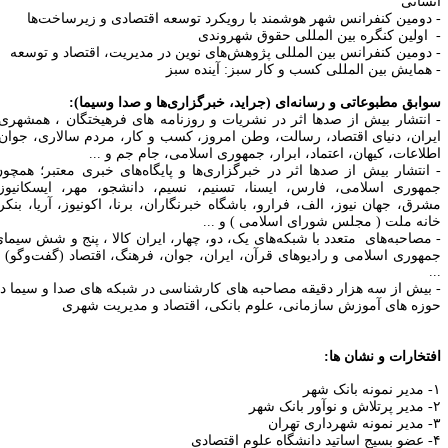
نسانی
 دومین کنفرانس شهر هوشمند با رویکرد توسعه اقتصادی و زیرساخت‌ها
اولین کنگره بین‌ المللی حقوق شهروندی
 دومین کنفرانس بین‌ المللی پژوهش‌های نوین در مدیریت، اقتصاد و توسعه
 همایش
بین‌ المللی کسب و کار سبز: آینده سبز
وابق مطبوعاتی و رسانه‌ای (جراید، خبرگزاری‌ها و صدا وسیما):
 انتشار بیش از صدها اثر در نشریات و روزنامه های فرهیختگان ، همشهری،
یران، دنیای اقتصاد، رسالت، وطن امروز، کسب و کار، مردم سالاری، جوان،
طلاعات، کیهان، اعتماد، ابرار، جمهوری اسلامی، جام جم و ...
 انتشار بیش از صدها اثر در خبرگزار
ی‌ها و پایگاه‌های خبری معتبر؛ همچون
مهوری اسلامی، فارس، ایسنا، تسنیم، نسیم، دانشجو، مهر، ایسکانیوز،
شرق، جهان نیوز، الف، فرارو، باشگاه خبرنگاران، برنا، اکونیوز، آریا، بنکر،
انه ملت ( مجلس شورای اسلامی ) و ...
 مصاحبه‌های متعدد با شبکه‌های یک، دو، چهار، ایران کالا ، پنج و شش سیمای
مهوری اسلامی و رادیوهای قرآن، ایران، جوان، فرهنگ، اقتصاد
(گفت‌وگو) و
.
بیش از سه هزار دقیقه مصاحبه های کارشناسی در شبکه های صدا و سیما در
وزه های آموزش سازمانی، علوم بانکی، اقتصاد و مدیریت شهری
فتخارات و نشان ها:
بانک شهر
ور بانک شهر
داری تهران
ه علوم اقتصادی