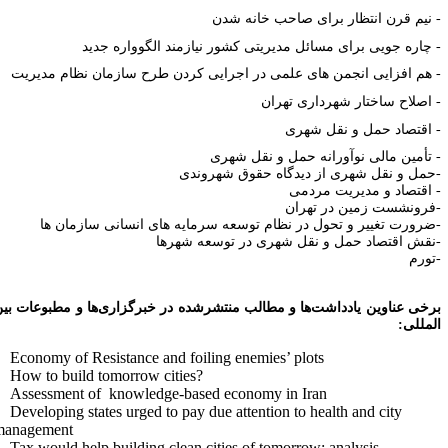
نیم قرن انتظار برای صاحب خانه شدن
چاره جویی برای مسائل مدیریتی کشور نیازمند الگوواره جدید
هم افزایی انجمن های علمی در اجرایی کردن طرح سازمان نظام مدیریت
اصلاح ساختار شهرداری تهران
اقتصاد حمل و نقل شهری
تأمین مالی نوآورانه حمل و نقل شهری
حمل و نقل شهری از دیدگاه حقوق شهروندی
 اقتصاد و مدیریت مردمی
فرونشست زمین در تهران
ضرورت تغییر و تحول در نظام توسعه سرمایه های انسانی سازمان ها
نقش اقتصاد حمل و نقل شهری در توسعه شهرها
تورم
رخی عناوین یادداشت‌ها و مطالب منتشرشده در خبرگزاری‌ها و مطبوعات بین‌
لمللی:
- Economy of Resistance and foiling enemies’ plots
- How to build tomorrow cities?
- Assessment of knowledge-based economy in Iran
- Developing states urged to pay due attention to health and city
management
- Tax would help building clean cities of tomorrow: analysis