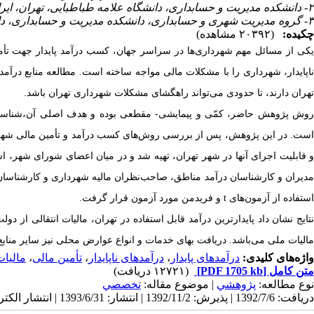
۲- دانشکده مدیریت و حسابداری، دانشگاه علامه طباطبایی، تهران، ایران
۳- گروه مدیریت شهری ‌و حسابداری، دانشکده مدیریت و حسابداری، دانشگاه علامه طباطبایی، تهران، ایران
چکیده:
(۲۰۳۹۲ مشاهده)
کی از مسائل مهم شهرداری‌ها در سراسر جهان،
کسب درآمد پایدار
جهت تأم
ناپایدار، شهرداری را با مشکلات مالی مواجه ساخته است. مطالعه منابع درآمد
تهران دارند، تا حدودی می‌تواند راهگشای مشکلات شهرداری تهران باشد.
وش پژوهش حاضر، کمّی
و پیمایشی- مقطعی بوده و
هدف اصلی آن،
شناسا
ست.
در این پژوهش، پس از
بررسی
روش‌های کسب درآمد و تأمین مالی شهردا
و قابلیت اجرای آنها در شهر تهران، تهیه شد و در میان اعضای شورای شهر، ا
دیران و کارشناسان درآمد مناطق، صاحب‌نظران مالیه شهرداری و کارشناسا
استفاده از آزمون‌های
t
و
فریدمن مورد آزمون قرار گرفت.
تایج نشان داد
پایدارترین درآمد قابل استفاده در تهران
،
مالیات انتقالی از دول
مالیات ملی می‌باشد. دریافت بهای خدمات و انواع عوارض محلی نیز سایر منابع د
واژه‌های کلیدی:
درآمدهای پایدار
،
درآمد‌های ناپایدار
،
تأمین مالی
،
مالیا
متن کامل
[PDF 1705 kb]
(۱۲۷۲۱ دریافت)
نوع مطالعه:
پژوهشي
| موضوع مقاله:
تخصصي
دریافت: 1392/7/6 | پذیرش: 1392/11/2 | انتشار: 1393/6/31 | انتشار الکترونیک: 1393/6/31