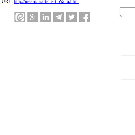
URL:
http://iueam.ir/article-۱-۷۵-fa.html