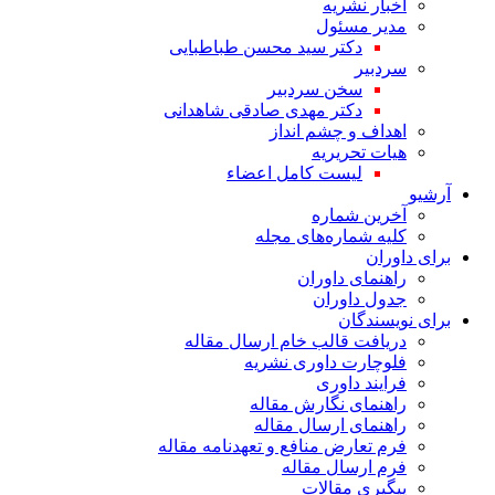
اخبار نشریه
مدیر مسئول
دکتر سید محسن طباطبایی
سردبیر
سخن سردبیر
دکتر مهدی صادقی شاهدانی
اهداف و چشم انداز
هیات تحریریه
لیست کامل اعضاء
آرشیو
آخرین شماره
کلیه شماره‌های مجله
برای داوران
راهنمای داوران
جدول داوران
برای نویسندگان
دریافت قالب خام ارسال مقاله
فلوچارت داوری نشریه
فرایند داوری
راهنمای نگارش مقاله
راهنمای ارسال مقاله
فرم تعارض منافع و تعهدنامه مقاله
فرم ارسال مقاله
پیگیری مقالات