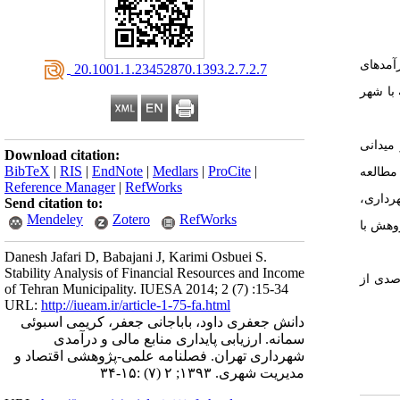
رآمدهای
‎ 20.1001.1.23452870.1393.2.7.2.7
با شهر
میدانی
Download citation:
BibTeX
|
RIS
|
EndNote
|
Medlars
|
ProCite
|
مطالعه
Reference Manager
|
RefWorks
رداری،
Send citation to:
Mendeley
Zotero
RefWorks
وهش با
Danesh Jafari D, Babajani J, Karimi Osbuei S.
Stability Analysis of Financial Resources and Income
صدی از
of Tehran Municipality. IUESA 2014; 2 (7) :15-34
URL:
http://iueam.ir/article-1-75-fa.html
دانش جعفری داود، باباجانی جعفر، کریمی اسبوئی
سمانه. ارزیابی پایداری منابع مالی و درآمدی
شهرداری تهران. فصلنامه علمی-پژوهشی اقتصاد و
مدیریت شهری. ۱۳۹۳; ۲ (۷) :۱۵-۳۴