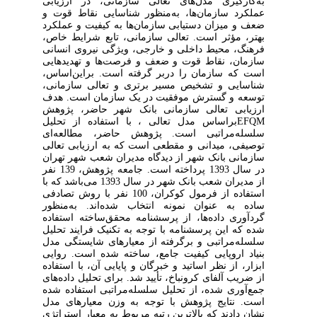
به‌کارگیری
مدل‌های
تعالی
سازمانی، در ارزیابی
عملکرد سازمان‌ها، به‌منظور شناسایی نقاط‌ قوت و
ضعف و میزان دستیابی سازمان‌ها به کیفیت و عملکرد
بهتر، مؤثر است. تعالی سازمانی، تابع شرایط خاص،
فرهنگ، محیط داخلی و خارجی، ویژگی نیروی انسانی
سازمان، نقاط ‌قوت و ضعف و فرصت‌ها و تهدیدهایی
است که سازمان را دربر گرفته است‌. براین
اساس،
شناسایی و تشخیص مسیر برتری و تعالی سازمانی،
توسعه و گسترش موفقیت در یک سازمان است‌. هدف
ارزیابی تعالی سازمانی بانک شهر
حاضر،
پژوهش
EFQM
براساس مدل تعالی
، با استفاده از تحلیل
سلسله‌مراتبی است
.
پژوهش حاضر، مطالعه‌ای
توصیفی، میدانی
و
مقطعی
است
که
به
ارزیابی
تعالی
سازمانی
بانک شهر از دیدگاه
مدیران شعب شهر تهران
در
سال
1393
پرداخته
است‌. جامعه پژوهش، 139 نفر
از مدیران شعب بانک شهر در سال 1393 می‌باشد که با
استفاده از فرمول کوکران، 100 نفر با روش تصادفی
ساده به عنوان نمونه انتخاب شده‌اند. به‌منظور
گردآوری داده‌ها،
از پرسشنامه محقق‌ساخته استفاده
شده که این پرسشنامه
با توجه به
تکنیک فرایند تحلیل
سلسله‌مراتبی
و برگرفته از معیارهای شایستگی مدل
بنیاد اروپایی کیفیت جامع،
ساخته شده است‌. روایی
ابزار، از نظر اساتید و خبرگان و پایایی آن، با استفاده
از ضریب آلفای کرونباخ، تأیید شد. برای تحلیل داده‌های
جمع‌آوری شده، از تحلیل سلسله‌مراتبی استفاده شده
است. نتایج پژوهش با توجه به وزن معیارهای مدل
نشان دادند که بالاترین رتبه مربوط به معیار استراتژی