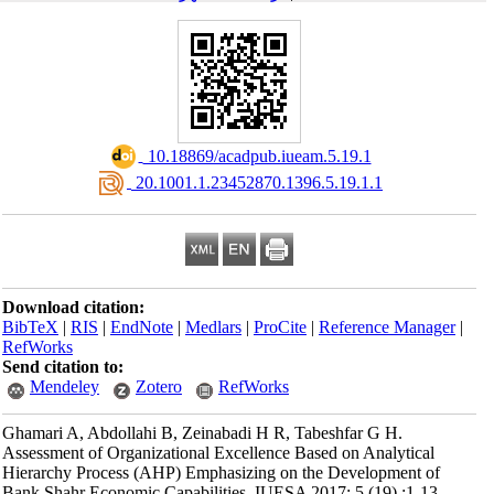
‎ 10.18869/acadpub.iueam.5.19.1
‎ 20.1001.1.23452870.1396.5.19.1.1
Download citation:
BibTeX
|
RIS
|
EndNote
|
Medlars
|
ProCite
|
Reference Manager
|
RefWorks
Send citation to:
Mendeley
Zotero
RefWorks
Ghamari A, Abdollahi B, Zeinabadi H R, Tabeshfar G H.
Assessment of Organizational Excellence Based on Analytical
Hierarchy Process (AHP) Emphasizing on the Development of
Bank Shahr Economic Capabilities. IUESA 2017; 5 (19) :1-13