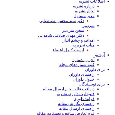
اطلاعات نشریه
درباره نشریه
اخبار نشریه
مدیر مسئول
دکتر سید محسن طباطبایی
سردبیر
سخن سردبیر
دکتر مهدی صادقی شاهدانی
اهداف و چشم انداز
هیات تحریریه
لیست کامل اعضاء
آرشیو
آخرین شماره
کلیه شماره‌های مجله
برای داوران
راهنمای داوران
جدول داوران
برای نویسندگان
دریافت قالب خام ارسال مقاله
فلوچارت داوری نشریه
فرایند داوری
راهنمای نگارش مقاله
راهنمای ارسال مقاله
فرم تعارض منافع و تعهدنامه مقاله