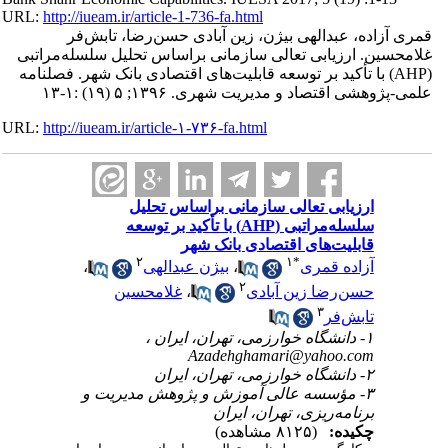
URL:
http://iueam.ir/article-1-736-fa.html
قمری آزاده، عبدالهی بیژن، زین آبادی حسن‌رضا، تابش‌فر
غلامحسین. ارزیابی تعالی سازمانی براساس تحلیل سلسله‌مراتبی
(AHP) با تأکید بر توسعه قابلیت‌های اقتصادی بانک شهر. فصلنامه
علمی-پژوهشی اقتصاد و مدیریت شهری. ۱۳۹۶; ۵ (۱۹) :۱-۱۳
URL:
http://iueam.ir/article-۱-۷۳۶-fa.html
ارزیابی تعالی سازمانی براساس تحلیل
سلسله‌مراتبی (AHP) با تأکید بر توسعه
قابلیت‌های اقتصادی بانک شهر
۲
۱
*
آزاده قمری
،
بیژن عبدالهی
،
۲
حسن‌رضا زین آبادی
،
غلامحسین
۳
تابش‌فر
۱- دانشگاه خوارزمی، تهران، ایران ،
Azadehghamari@yahoo.com
۲- دانشگاه خوارزمی، تهران، ایران
۳- مؤسسه عالی آموزش و پژوهش مدیریت و
برنامه‌ریزی، تهران، ایران
چکیده:
(۸۱۲۵ مشاهده)