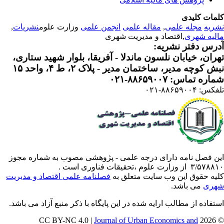
مات کلیدی
ریه
مجله علمی
,
مقاله علمی
انجمن علمی
وزارت علوم
نشریات
,
لیه شهری
,اقتصاد و مدیریت شهری
رس دفتر نشریه:
ران، خیابان نلسون ماندلا - آفریقا، بلوار شهید ستاری،
 کوچه مدیر، ساختمان مدیر - پلاک ۲، ط ۴، واحد ۱۵
ره تماس: ۸۸۶۵۹۰۰۷-۰۲۱
: ۸۸۶۵۹۰۰۴-۰۲۱
ن فصل نامه دارای درجه علمی - پژوهشی مصوب به شماره مجوز
 از وزارت علوم ،تحقیقات فناوری است .
یه حقوق این وب سایت متعلق به
فصلنامه علمی اقتصاد و مدیریت
ری
می باشد.
تفاده از مطالب ارایه شده در این پایگاه با ذکر منبع آزاد می باشد.
Journal of Urban Economics and
© 202