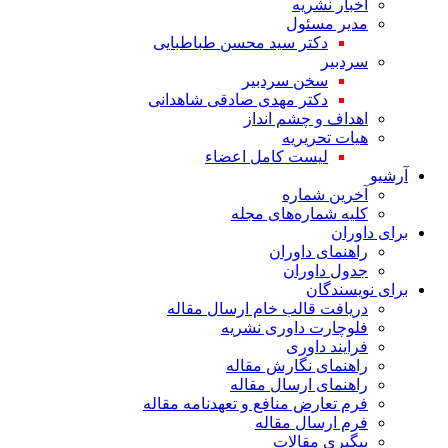
اخبار نشریه
مدیر مسئول
دکتر سید محسن طباطبایی
سردبیر
سخن سردبیر
دکتر مهدی صادقی شاهدانی
اهداف و چشم انداز
هیات تحریریه
لیست کامل اعضاء
آرشیو
آخرین شماره
کلیه شماره‌های مجله
برای داوران
راهنمای داوران
جدول داوران
برای نویسندگان
دریافت قالب خام ارسال مقاله
فلوچارت داوری نشریه
فرایند داوری
راهنمای نگارش مقاله
راهنمای ارسال مقاله
فرم تعارض منافع و تعهدنامه مقاله
فرم ارسال مقاله
پیگیری مقالات