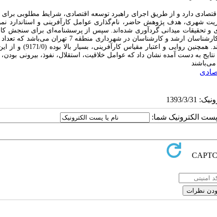
قتصادی
دارد و از
طریق
اجرای
راهبرد
توسعه
اقتصادی،
شرایط مطلوبی برای 
یریت شهری، هدف پژوهش حاضر، نام‌گذاری عوامل کارآفرینی و استاندارد نمو
‌ای و تحقیقات میدانی گردآوری شده‌اند. سپس از پرسشنامه‌ای برای سنجش کار
نفر است و 201 نفر از آنها با روش نمونه‌برداری تصادفی طبقه‌ای انتخاب شدند. همچنین رو
نتایج به دست آمده نشان داد که عوامل خلاقیت، استقلال، نفوذ، بیرونی بودن، 
می‌باشند
صادی
ا پست الکترونیک شما: