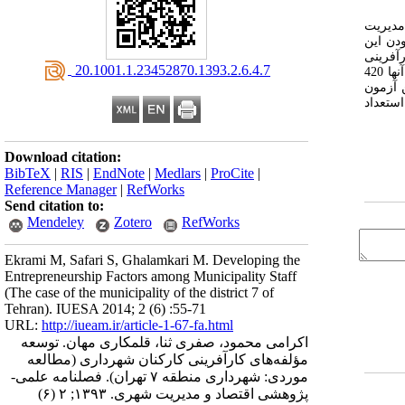
مدیریت
دن این
آفرینی
‎ 20.1001.1.23452870.1393.2.6.4.7
استفاده گردید. جامعه آماری این مقاله شامل تمامی کارکنان اعم از مدیران، کارشناسان ارشد و کارشناسان در شهرداری منطقه 7 تهران می‌باشد که تعداد آنها 420
ایی و اعتبار مقیاس کارآفرینی، بسیار بالا بوده (9171/0) و از این آزمون
استعداد
Download citation:
BibTeX
|
RIS
|
EndNote
|
Medlars
|
ProCite
|
Reference Manager
|
RefWorks
Send citation to:
Mendeley
Zotero
RefWorks
Ekrami M, Safari S, Ghalamkari M. Developing the
Entrepreneurship Factors among Municipality Staff
(The case of the municipality of the district 7 of
Tehran). IUESA 2014; 2 (6) :55-71
URL:
http://iueam.ir/article-1-67-fa.html
اکرامی محمود، صفری ثنا، قلمکاری مهان. توسعه
مؤلفه‌های کارآفرینی کارکنان شهرداری (مطالعه
موردی: شهرداری منطقه ۷ تهران). فصلنامه علمی-
پژوهشی اقتصاد و مدیریت شهری. ۱۳۹۳; ۲ (۶)