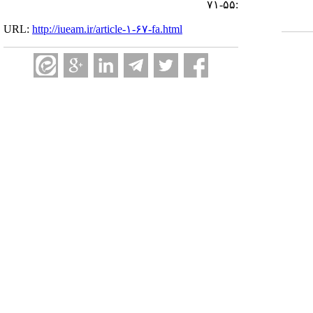
:۵۵-۷۱
URL:
http://iueam.ir/article-۱-۶۷-fa.html