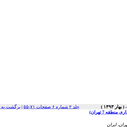
جلد ۲ شماره ۶ صفحات ۷۱-۵۵
|
برگشت به 
قه 7 تهران)