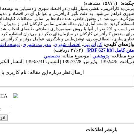
چکیده:
(۱۵۸۷۱ مشاهده)
ی‌تردید
کارآفرینی،
نقشی
بسیار
کلیدی
در
اقتصاد شهری و دستیابی
به
توسعه ا
هری فراهم
می‌شود. به علت تأثیر کارآفرینی و عوامل آن در اقتصاد و مد
ویژگی‌ها می‌باشد. در تحقیق حاضر، عمده داده‌ها بر اساس مطالعات کتابخانه
برای سنجش کارآفرینی کارکنان در سازمان‌های دیگر نیز می‌توان استفاده کرد. 
تجاری‌سازی، انعطاف‌پذیری، توفیق‌طلبی و یادگیری، عوامل مؤثر بر کارآفرینی 
واژه‌های کلیدی:
کارآفرینی
،
اقتصاد شهری
،
مدیریت شهری
،
توسعه اقت
متن کامل
[PDF 627 kb]
(۲۷۶۴ دریافت)
نوع مطالعه:
پژوهشي
| موضوع مقاله:
تخصصي
دریافت: 1392/4/6 | پذیرش: 1392/7/28 | انتشار: 1393/3/31 | انتشار الکترونیک: 1393/3/31
ارسال نظر درباره این مقاله : نام کاربری ی
بازنشر اطلاعات