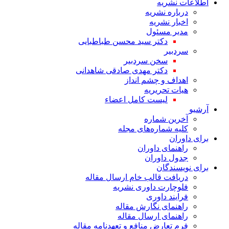
اطلاعات نشریه
درباره نشریه
اخبار نشریه
مدیر مسئول
دکتر سید محسن طباطبایی
سردبیر
سخن سردبیر
دکتر مهدی صادقی شاهدانی
اهداف و چشم انداز
هیات تحریریه
لیست کامل اعضاء
آرشیو
آخرین شماره
کلیه شماره‌های مجله
برای داوران
راهنمای داوران
جدول داوران
برای نویسندگان
دریافت قالب خام ارسال مقاله
فلوچارت داوری نشریه
فرایند داوری
راهنمای نگارش مقاله
راهنمای ارسال مقاله
فرم تعارض منافع و تعهدنامه مقاله