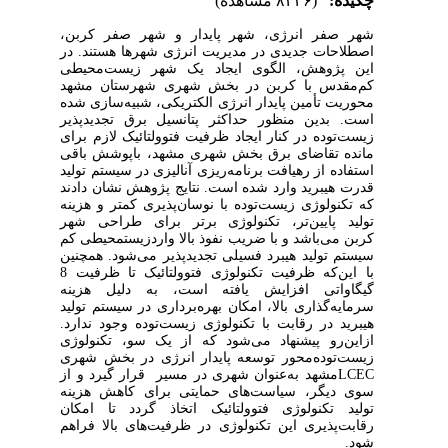
چکیده:
(۸۴۳۶ مشاهده)
شهر صفر انرژی، شهر پایدار و شهر صفر کربن،
اصطلاحات جدیدی در مدیریت انرژی شهرها هستند. در
این پژوهش، الگوی ایجاد یک شهر زیست‌محیطی
کم
مقدس با
کربن در بخش شهری شهرستان مشهد
محوریت تأمین پایدار انرژی الکتریکی، شبیه‌سازی شده
است. بدین منظور حداکثر پتانسیل برق تجدیدپذیر
زیست‌توده در کنار ایجاد ظرفیت فتوولتائیک لازم برای
مانده تقاضای برق بخش شهری مشهد، با
پوشش باقی
استفاده از رهیافت برنامه‌ریزی آنالیزی در سیستم تولید
قدرت هیبرید وارد شده است. نتایج پژوهش نشان دادند
که تکنولوژی زیست‌توده با نوسان‌پذیری کمتر و هزینه
تولید پایین‌تر، تکنولوژی برتر برای طراحی شهر
کربن می‌باشد و با ضریب نفوذ بالا وارد
زیست‎محیطی کم
سیستم تولید هیبرد فسیلی تجدیدپذیر می‌شود. همچنین
با این‌که ظرفیت تکنولوژی فتوولتائیک تا ظرفیت 8
گیگاواتی افزایش یافته است، به دلیل هزینه
سرمایه‌گذاری بالا، امکان بهره‌برداری در سیستم تولید
هیبرید در رقابت با تکنولوژی زیست‌توده وجود ندارد.
ازاین‌رو پیشنهاد می‌شود که از یک سو، تکنولوژی
زیست‌توده‌محور توسعه پایدار انرژی در بخش شهری
LCEC
مشهد به‌عنوان شهری در مسیر
قرار گیرد و از
سوی دیگر، سیاست‌های حمایتی برای کاهش هزینه
تولید تکنولوژی فتوولتائیک اتخاذ گردد تا امکان
رقابت‌پذیری این تکنولوژی در ظرفیت‌های بالا فراهم
شود.