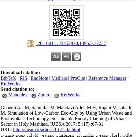
‎ 20.1001.1.23452870.1395.5.17.5.7
Download citation:
BibTeX
|
RIS
|
EndNote
|
Medlars
|
ProCite
|
Reference Manager
|
RefWorks
Send citation to:
Mendeley
Zotero
RefWorks
Ghaemi Asl M, Salimifar M, Mahdavi Adeli M H, Rajabi Mashhadi
M. Simulation of Low-Carbon Eco-City by Using Urban Waste and
Photovoltaic Technology: Sustainable Energy Planning of Urban
Sector in Holy Mashhad. IUESA 2017; 5 (17) :67-81
URL:
http://iueam.ir/article-1-611-fa.html
قائمی اصل مهدی، سلیمی‌فر مصطفی، مهدوی عادلی محمدحسین،