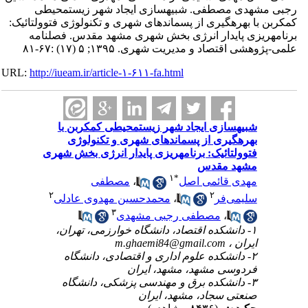
رجبی مشهدی مصطفی. شبیه‎سازی ایجاد شهر زیست‎محیطی
کم‎کربن با بهره‎گیری از پسماندهای شهری و تکنولوژی فتوولتائیک:
برنامه‎ریزی پایدار انرژی بخش شهری مشهد مقدس. فصلنامه
علمی-پژوهشی اقتصاد و مدیریت شهری. ۱۳۹۵; ۵ (۱۷) :۶۷-۸۱
URL:
http://iueam.ir/article-۱-۶۱۱-fa.html
شبیه‎سازی ایجاد شهر زیست‎محیطی کم‎کربن با
بهره‎گیری از پسماندهای شهری و تکنولوژی
فتوولتائیک: برنامه‎ریزی پایدار انرژی بخش شهری
مشهد مقدس
۱
*
مهدی قائمی اصل
،
مصطفی
۲
۲
سلیمی‌فر
،
محمدحسین مهدوی عادلی
۳
،
مصطفی رجبی مشهدی
۱- دانشکده اقتصاد، دانشگاه خوارزمی، تهران،
ایران ،
m.ghaemi84@gmail.com
۲- دانشکده علوم اداری و اقتصادی، دانشگاه
فردوسی مشهد، مشهد، ایران
۳- دانشکده برق و مهندسی پزشکی، دانشگاه
صنعتی سجاد، مشهد، ایران