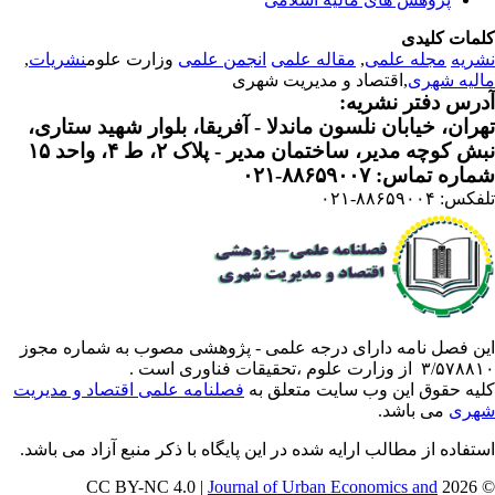
مات کلیدی
ریه
مجله علمی
,
مقاله علمی
انجمن علمی
وزارت علوم
نشریات
,
لیه شهری
,اقتصاد و مدیریت شهری
رس دفتر نشریه:
ران، خیابان نلسون ماندلا - آفریقا، بلوار شهید ستاری،
 کوچه مدیر، ساختمان مدیر - پلاک ۲، ط ۴، واحد ۱۵
ره تماس: ۸۸۶۵۹۰۰۷-۰۲۱
: ۸۸۶۵۹۰۰۴-۰۲۱
ن فصل نامه دارای درجه علمی - پژوهشی مصوب به شماره مجوز
 از وزارت علوم ،تحقیقات فناوری است .
یه حقوق این وب سایت متعلق به
فصلنامه علمی اقتصاد و مدیریت
ری
می باشد.
تفاده از مطالب ارایه شده در این پایگاه با ذکر منبع آزاد می باشد.
Journal of Urban Economics and
© 202