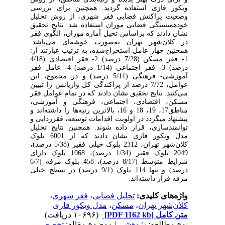
ویکور فازی استفاده گردید. همچنین برای بررسی
وضعیت پراکنش فضایی فقر شهری، از روش تحلیل
خودهمبستگی فضایی موران استفاده شد. نتایج تحقیق
نشان دادند که براساس تحیل آماره موران، الگوی فقر
در کلان‌شهر تهران به‌صورت خوشه‌ای می‌باشد.
همچنین چهار عامل استخراج‌شده، به ترتیب عبارتند از:
1- فقر مسکن (7/28 درصد) 2- فقر اقتصادی (4/18
درصد) 3- فقر اجتماعی (1/14 درصد) 4- عامل فقر
آموزشی- فرهنگی (5/11 درصد) و در مجموع، این
عوامل، 7/72 درصد از پراکندگی کل واریانس را تبیین
می‌کنند. نتایج تحقیق نشان دادند که در تمام عوامل فقر
مسکن، اقتصادی، اجتماعی، فرهنگی و آموزشی،
مناطق17، 19، 18 و 16، بالاترین رتبه‌ها را داشته‌اند و
پیشنهاد می‎گردد در اولویت اقدامات توسعه، فقرزدایی و
توانمندسازی، قرار داده شوند. همچنین نتایج تحلیل
مدل ویکور فازی نشان دادند که از 6001 بلوک
کلان‌شهر تهران، 2312 بلوک خیلی فقیر (5/38 درصد)،
2049 بلوک فقیر (1/34 درصد)، 1068 بلوک دارای
شرایط متوسط (8/17 درصد)، 458 بلوک مرفه (6/7
درصد) و تنها 114 بلوک (9/1 درصد) در سطح خیلی
مرفه قرار داشته‌اند.
واژه‌های کلیدی:
تحلیل فضایی
،
فقر شهری
،
کلان‌شهر تهران
،
مسکن
،
مدل ویکور فازی
متن کامل
[PDF 1162 kb]
(۱۰۶۹۶ دریافت)
نوع مطالعه:
پژوهشي
| موضوع مقاله:
تخصصي