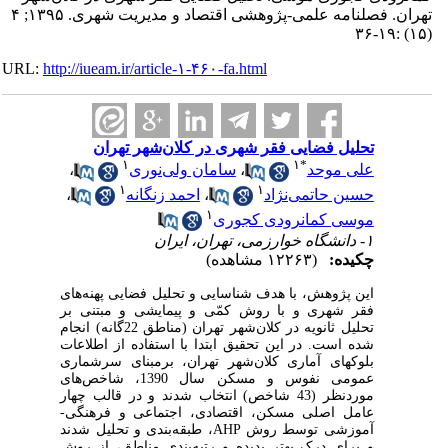
تهران. فصلنامه علمی-پژوهشی اقتصاد و مدیریت شهری. ۱۳۹۵; ۴
(۱۵) :۱۹-۳۶
URL:
http://iueam.ir/article-۱-۴۶۰-fa.html
تحلیل فضایی فقر شهری در کلان‌شهر تهران
۱
۱
*
علی موحد
،
سامان ولی‌نوری
،
۱
۱
حسین حاتمی‌نژاد
،
احمد زنگانه
،
۱
موسی کمانرودی کجوری
۱- دانشگاه خوارزمی، تهران، ایران
چکیده:
(۱۲۲۶۳ مشاهده)
این پژوهش، با هدف شناسایی و تحلیل فضایی پهنه‌های
فقر شهری و با روش کمّی و پیمایشی و مبتنی بر
تحلیل ثانویه در کلان‌شهر تهران (مناطق 22گانه) انجام
شده است. در این تحقیق ابتدا با استفاده از اطلاعات
بلوک‏های آماری کلان‌شهر تهران، برمبنای سرشماری
عمومی نفوس و مسکن سال 1390، شاخص‌های
موردنظر (43 شاخص) انتخاب شدند و در قالب چهار
عامل اصلی مسکن، اقتصادی، اجتماعی و فرهنگی-
آموزشی توسط روش
AHP
، طبقه‌بندی و تحلیل شدند
و برای درک بهتر پدیده و رتبه‌بندی مناطق، از روش