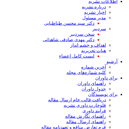
اطلاعات نشریه
درباره نشریه
اخبار نشریه
مدیر مسئول
دکتر سید محسن طباطبایی
سردبیر
سخن سردبیر
دکتر مهدی صادقی شاهدانی
اهداف و چشم انداز
هیات تحریریه
لیست کامل اعضاء
آرشیو
آخرین شماره
کلیه شماره‌های مجله
برای داوران
راهنمای داوران
جدول داوران
برای نویسندگان
دریافت قالب خام ارسال مقاله
فلوچارت داوری نشریه
فرایند داوری
راهنمای نگارش مقاله
راهنمای ارسال مقاله
فرم تعارض منافع و تعهدنامه مقاله