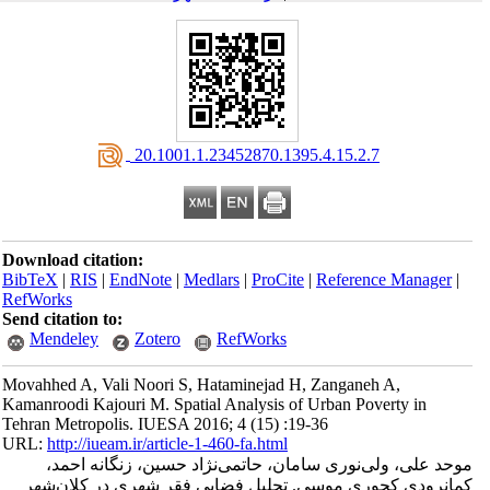
‎ 20.1001.1.23452870.1395.4.15.2.7
Download citation:
BibTeX
|
RIS
|
EndNote
|
Medlars
|
ProCite
|
Reference Manager
|
RefWorks
Send citation to:
Mendeley
Zotero
RefWorks
Movahhed A, Vali Noori S, Hataminejad H, Zanganeh A,
Kamanroodi Kajouri M. Spatial Analysis of Urban Poverty in
Tehran Metropolis. IUESA 2016; 4 (15) :19-36
URL:
http://iueam.ir/article-1-460-fa.html
موحد علی، ولی‌نوری سامان، حاتمی‌نژاد حسین، زنگانه احمد،
کمانرودی کجوری موسی. تحلیل فضایی فقر شهری در کلان‌شهر