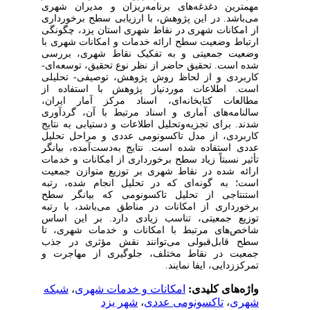
مهمترین‌ دغدغه‌های برنامه‌ریزان و مدیران شهری
می‌باشد.
در این پژوهش، با ارزیابی سطح برخورداری
از امکانات شهری در نقاط شهری استان یزد
،
چگونگی
ارتباط وضعیت سطح ارائه خدمات و امکانات شهری با
وضعیت جمعیتی و به تفکیک نقاط شهری، بررسی
شده است.
تحقیق حاضر از نظر نوع تحقیق، توسعه‌ای-‌
کاربردی و از لحاظ روش پژوهش، توصیفی-‌ تحلیلی
است.
اطلاعات موردنیاز پژوهش با استفاده از
مطالعات کتابخانه‌ای، اسناد مرکز آمار ایران،
سالنامه‌های آماری و اسناد مرتبط با آن، گردآوری
شدند.
برای تجزیه‌وتحلیل اطلاعات و دستیابی به نتایج
کاربردی، از مدل تاکسونومی عددی و مراحل تحلیل
عددی استفاده شده است.
نتایج به‌دست‌آمده، بیانگر
تأثیر نسبتاً زیاد سطح برخورداری از امکانات و خدمات
ارائه شده در نقاط شهری بر توزیع متوازن جمعیت
است؛
به گونه‌ای که در تحلیل انجام شده، رتبه
استنتاجی از تحلیل تاکسونومی که بیانگر سطح
برخورداری از امکانات در مناطق می‌باشد، با رتبه
توزیع جمعیتی، تناسب زیادی دارد. بر این اساس
شاخص‌های مرتبط با امکانات و خدمات شهری، تا
سطح قابل‌قبولی می‌توانند نقش مؤثری در جذب
جمعیت در نقاط مختلف، جلوگیری از مهاجرت و
تمرکززدایی، ایفا نمایند.
واژه‌های کلیدی:
امکانات و خدمات شهری
،
شبکه
شهری
،
تاکسونومی عددی
،
شهر یزد