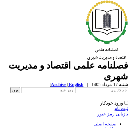
صلنامه علمی اقتصاد و مدیریت
هری
1 مرداد 1405
|
English
]
Archive
[
ورود خودکار
ت نام
زیابی رمز عبور
صفحه اصلی