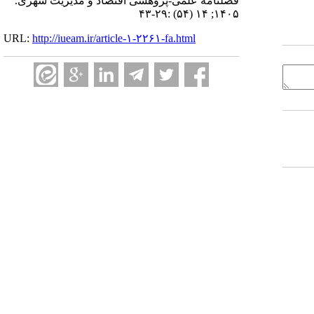
فصلنامه علمی-پژوهشی اقتصاد و مدیریت شهری.
۱۴۰۵; ۱۴ (۵۴) :۲۹-۴۳
URL:
http://iueam.ir/article-۱-۲۲۶۱-fa.html