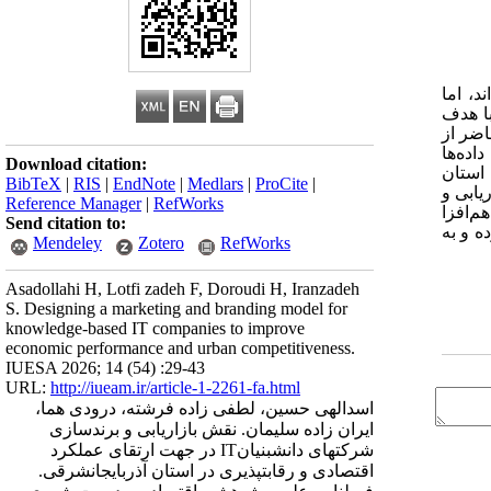
د، اما
با هدف
اضر از
داده‌ها
Download citation:
ستان
BibTeX
|
RIS
|
EndNote
|
Medlars
|
ProCite
|
یابی و
Reference Manager
|
RefWorks
‌افزا
Send citation to:
ه و به
Mendeley
Zotero
RefWorks
Asadollahi H, Lotfi zadeh F, Doroudi H, Iranzadeh
S. Designing a marketing and branding model for
knowledge-based IT companies to improve
economic performance and urban competitiveness.
IUESA 2026; 14 (54) :29-43
URL:
http://iueam.ir/article-1-2261-fa.html
اسدالهی حسین، لطفی زاده فرشته، درودی هما،
ایران زاده سلیمان. نقش بازاریابی و برندسازی
شرکت‎های دانش‎بنیانIT در جهت ارتقای عملکرد
اقتصادی و رقابت‎پذیری در استان آذربایجان‎شرقی.