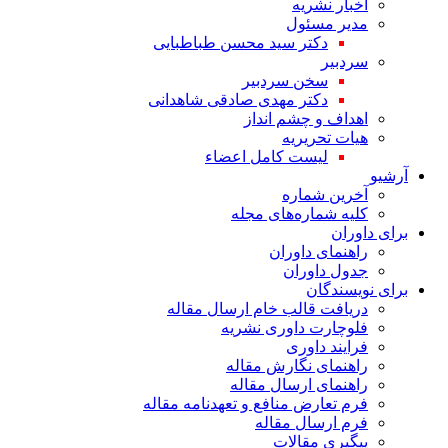
اخبار نشریه
مدیر مسئول
دکتر سید محسن طباطبایی
سردبیر
سخن سردبیر
دکتر مهدی صادقی شاهدانی
اهداف و چشم انداز
هیات تحریریه
لیست کامل اعضاء
آرشیو
آخرین شماره
کلیه شماره‌های مجله
برای داوران
راهنمای داوران
جدول داوران
برای نویسندگان
دریافت قالب خام ارسال مقاله
فلوچارت داوری نشریه
فرایند داوری
راهنمای نگارش مقاله
راهنمای ارسال مقاله
فرم تعارض منافع و تعهدنامه مقاله
فرم ارسال مقاله
پیگیری مقالات