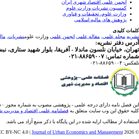
انجمن علمی اقتصاد شهری ایران
کمسیون نشریات وزارت علوم
وزارت علوم، تحقیقات و فناوری
پژوهش های مالیه اسلامی
کلمات کلیدی
نشریه
مجله علمی
,
مقاله علمی
انجمن علمی
وزارت علوم
نشریات
,
مال
آدرس دفتر نشریه:
تهران، خیابان نلسون ماندلا - آفریقا، بلوار شهید ستاری، نبش کوچه م
شماره تماس: ۸۸۶۵۹۰۰۷-۰۲۱
تلفکس: ۸۸۶۵۹۰۰۴-۰۲۱
این فصل نامه دارای درجه علمی - پژوهشی مصوب به شماره مجوز ۳/۵۷۸۸۱۰ از وزارت علوم ،تحقیقات فناوری است .
کلیه حقوق این وب سایت متعلق به
فصلنامه علمی اقتصاد و مدیریت 
استفاده از مطالب ارایه شده در این پایگاه با ذکر منبع آزاد می باشد.
Journal of Urban Economics and Management
© 2026 CC BY-NC 4.0 |