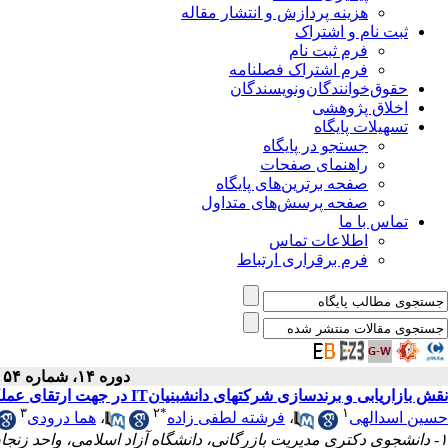
هزینه پردازش و انتشار مقاله
ثبت نام و اشتراک
فرم ثبت نام
فرم اشتراک فصلنامه
حقوق‌خوانندگان‌و‌نویسندگان
اخلاق پژوهشی
تسهیلات پایگاه
جستجو در پایگاه
راهنمای صفحات
صفحه برترین‌های پایگاه
صفحه پرسش‌های متداول
تماس با ما
اطلاعات تماس
فرم برقراری ارتباط
دوره ۱۴، شماره ۵۴ - ( بهار ۱۴۰۵ )
نقش بازاریابی و برندسازی شرکت‎های دانش‎بنیانIT در جهت ارتقای عملکرد اقتصادی و رقابت‎پذیری در استان آذربایجان‎شرقی
۳
۲
*
۱
حسین اسدالهی
،
فرشته لطفی زاده
،
هما درودی
۱- دانشجوی دکتری مدیریت بازرگانی، دانشگاه آزاد اسلامی، واحد زنجان، زنجان، ایران