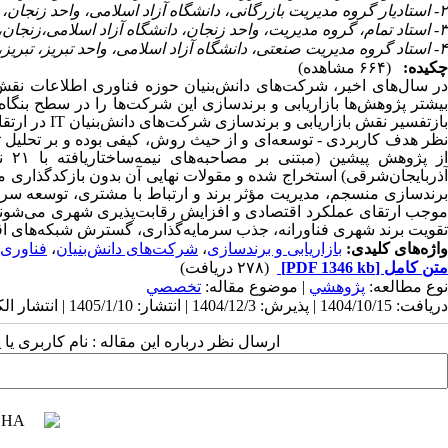
۲- استادیار گروه مدیریت بازرگانی، دانشگاه آزاد اسلامی، واحد زنجان، زنجان، ایران ،
۳- استاد تمام، گروه مدیریت، واحد زنجان، دانشگاه آزاد اسلامی،زنجان، ایران
۴- استاد گروه مدیریت صنعتی، دانشگاه آزاد اسلامی، واحد تبریز، تبریز، ایران
چکیده:
(۶۶۴ مشاهده)
در سال‌های اخیر، شرکت‌های دانش‌بنیان حوزه فناوری اطلاعات نقش مه
بیشتر پژوهش‌ها بازاریابی و برندسازی این شرکت‌ها را در سطح بنگاه
ازتفسیر نقش بازاریابی و برندسازی شرکت‌های دانش‌بنیان
IT
در ارتق
ظر هدف کاربردی
-
توسعه‌ای و از حیث روش، کیفی بوده و بر تحلیل ثا
ز پژوهش پیشین (مبتنی بر مصاحبه‌های نیمه‌ساختاریافته با
۲۱
نف
آذربایجان
شرقی) استخراج شده و مقولات نهایی آن بدون بازکدگذاری مجدد
برندسازی منسجم، مدیریت مؤثر برند و ارتباط با مشتری، توسعه سرم
موجب ارتقای عملکرد اقتصادی و افزایش رقابت‌پذیری شهری می‌شوند. نت
تقویت برند شهری فناورانه، جذب سرمایه‌گذاری، گسترش شبکه‌های اق
واژه‌های کلیدی:
بازاریابی و برندسازی
،
شرکت‌های دانش‌بنیان
،
فناوری 
متن کامل
[PDF 1346 kb]
(۲۷۸ دریافت)
نوع مطالعه:
پژوهشي
| موضوع مقاله:
تخصصي
دریافت: 1404/10/15 | پذیرش: 1404/12/3 | انتشار: 1405/1/10 | انتشار الکترونیک: 1405/1/10
ارسال نظر درباره این مقاله : نام کاربری ی