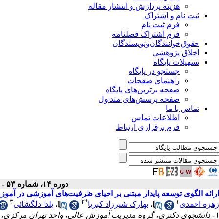
هزینه پردازش و انتشار مقاله
ثبت نام و اشتراک
فرم ثبت نام
فرم اشتراک فصلنامه
حقوق‌خوانندگان‌و‌نویسندگان
اخلاق پژوهشی
تسهیلات پایگاه
جستجو در پایگاه
راهنمای صفحات
صفحه برترین‌های پایگاه
صفحه پرسش‌های متداول
تماس با ما
اطلاعات تماس
فرم برقراری ارتباط
دوره ۱۴، شماره ۵۳ - ( زمستان ۱۴۰۴ )
ارائه الگوی توسعه پایدار مبتنی بر احیای ظرفیت‌های آموزشی در آمو
۳
۲
*
۱
زهره احمدی
،
بهارک شیرزاد کبریا
،
یلدا دلگشائی
۱- دانشجوی دکتری، گروه مدیریت آموزش عالی، واحد تهران مرکزی، دانشگاه آزاد اسلامی، تهران، ایران