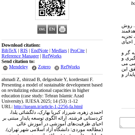
b
ت. روش
هدفمند
ها، تجزیه
احیای
Download citation:
BibTeX
|
RIS
|
EndNote
|
Medlars
|
ProCite
|
 گر‌ و
Reference Manager
|
RefWorks
رگیری و
Send citation to:
امی می
Mendeley
Zotero
RefWorks
ق این
یدار و
ahmadi Z, shirzad B, delgoshaie Y, kordestani F.
Presenting a model of sustainable development based
on revitalizing educational capacities in higher
education (case study: Tehran Islamic Azad
University). IUESA 2025; 14 (53) :1-12
URL:
http://iueam.ir/article-1-2256-fa.html
احمدی زهره، شیرزاد کبریا بهارک، دلگشائی یلدا،
کردستانی فرشته. ارائه الگوی توسعه پایدار مبتنی بر
احیای ظرفیت‌های آموزشی در آموزش عالی
(مطالعه موردی: دانشگاه آزاد اسلامی شهر تهران).