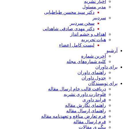
اخبار نشریه
مدیر مسئول
دکتر سید محسن طباطبایی
سردبیر
سخن سردبیر
دکتر مهدی صادقی شاهدانی
اهداف و چشم انداز
هیات تحریریه
لیست کامل اعضاء
آرشیو
آخرین شماره
کلیه شماره‌های مجله
برای داوران
راهنمای داوران
جدول داوران
برای نویسندگان
دریافت قالب خام ارسال مقاله
فلوچارت داوری نشریه
فرایند داوری
راهنمای نگارش مقاله
راهنمای ارسال مقاله
فرم تعارض منافع و تعهدنامه مقاله
فرم ارسال مقاله
پیگیری مقالات