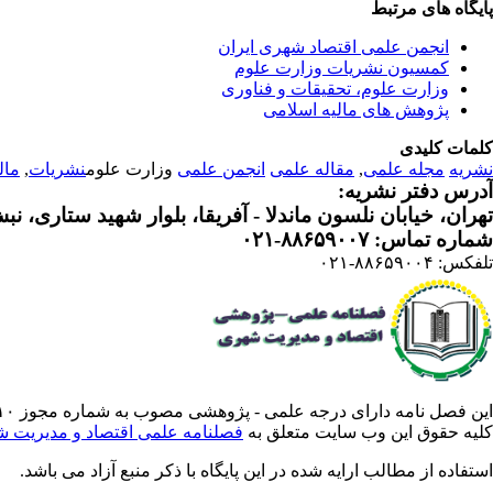
پایگاه های مرتبط
انجمن علمی اقتصاد شهری ایران
کمسیون نشریات وزارت علوم
وزارت علوم، تحقیقات و فناوری
پژوهش های مالیه اسلامی
کلمات کلیدی
نشریه
مجله علمی
,
مقاله علمی
انجمن علمی
وزارت علوم
نشریات
,
مال
آدرس دفتر نشریه:
تهران، خیابان نلسون ماندلا - آفریقا، بلوار شهید ستاری، نبش کوچه م
شماره تماس: ۸۸۶۵۹۰۰۷-۰۲۱
تلفکس: ۸۸۶۵۹۰۰۴-۰۲۱
این فصل نامه دارای درجه علمی - پژوهشی مصوب به شماره مجوز ۳/۵۷۸۸۱۰ از وزارت علوم ،تحقیقات فناوری است .
کلیه حقوق این وب سایت متعلق به
فصلنامه علمی اقتصاد و مدیریت 
استفاده از مطالب ارایه شده در این پایگاه با ذکر منبع آزاد می باشد.