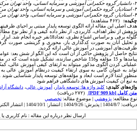
۲- دانشیار گروه حکمرانی آموزشی و سرمایه انسانی، واحد تهران مرکزی، دانشگاه آزاد اسلامی تهران،ایران ،
۳- استادیار، گروه حکمرانی آموزشی و سرمایه انسانی، واحد تهران مرکزی، دانشگاه آزاداسلامی، تهران- ایران
۴- استادیار، گروه حکمرانی آموزشی و سرمایه انسانی، واحد تهران مرکزی، دانشگاه آزاداسلامی، تهران، ایران
چکیده:
(۴۶۲ مشاهده)
هدف اصلی این مقاله ارائه الگوی توسعه پایدار مبتنی بر احیای ظرف
پژوهش از نظر اهداف، کاربردی، از نظر داده کیفی و از نظر نوع مطالع
گلوله برفی و براساس اشباع نظری، تع
و تحلیل آنان به صورت کدگذاری باز، محوری و گزینشی صورت گرفت 
ظرفیت
‌ه
ای آموزشی در آموزش عالی ارائه گردی
د
.
نتایج حاصل از پژوهش حاکی از آن است که این الگو از شش بعد: عوامل
پیامدها و 15 مؤلفه و116 شاخص سازنده، تشکیل شده اس
عملیاتی کردن الگوی مذکور میتواند به ارتقای کیفی آموزش عالی، کمک 
تواند به عنوان گامی به سوی ارتقاء کیفیت درنظام آموزش عالی به
منظور ابتدا لازم است ابعاد و مؤلفه‌های توسعه پایدار شناسایی شوند 
به تبع آن کیفیت آموزش های دانشگاهی فراهم شود
واژه‌های کلیدی:
کلید واژه ها: توسعه پایدار
،
آموزش عالی
،
دانشگاه آزاد
متن کامل
[PDF 909 kb]
(۲۷۲ دریافت)
نوع مطالعه:
پژوهشي
| موضوع مقاله:
تخصصي
دریافت: 1404/8/7 | پذیرش: 1404/9/26 | انتشار: 1404/10/1 | انتشار الکترونیک: 1404/10/1
ارسال نظر درباره این مقاله : نام کاربری ی