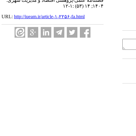
فصلنامه علمی-پژوهشی اقتصاد و مدیریت شهری.
۱۴۰۴; ۱۴ (۵۳) :۱-۱۲
URL:
http://iueam.ir/article-۱-۲۲۵۶-fa.html