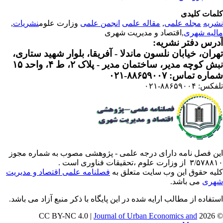
مات کلیدی
ریه
مجله علمی
,
مقاله علمی
انجمن علمی
وزارت علوم
نشریات
,
لیه شهری
,اقتصاد و مدیریت شهری
رس دفتر نشریه:
ران، خیابان نلسون ماندلا - آفریقا، بلوار شهید ستاری،
 کوچه مدیر، ساختمان مدیر - پلاک ۲، ط ۴، واحد ۱۵
ره تماس: ۸۸۶۵۹۰۰۷-۰۲۱
: ۸۸۶۵۹۰۰۴-۰۲۱
ن فصل نامه دارای درجه علمی - پژوهشی مصوب به شماره مجوز
 از وزارت علوم ،تحقیقات فناوری است .
یه حقوق این وب سایت متعلق به
فصلنامه علمی اقتصاد و مدیریت
ری
می باشد.
تفاده از مطالب ارایه شده در این پایگاه با ذکر منبع آزاد می باشد.
Journal of Urban Economics and
© 202