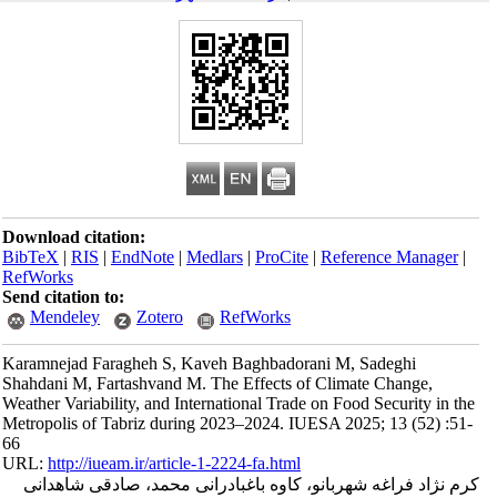
Download citation:
BibTeX
|
RIS
|
EndNote
|
Medlars
|
ProCite
|
Reference Manager
|
RefWorks
Send citation to:
Mendeley
Zotero
RefWorks
Karamnejad Faragheh S, Kaveh Baghbadorani M, Sadeghi
Shahdani M, Fartashvand M. The Effects of Climate Change,
Weather Variability, and International Trade on Food Security in the
Metropolis of Tabriz during 2023–2024. IUESA 2025; 13 (52) :51-
66
URL:
http://iueam.ir/article-1-2224-fa.html
کرم نژاد فراغه شهربانو، کاوه باغبادرانی محمد، صادقی شاهدانی