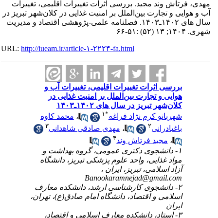
مهدی، فرتاش وند مجید. بررسی اثرات تغییرات اقلیمی، تغییرات
آب و هوایی و تجارت بین‌الملل بر امنیت غذایی در کلان‌شهر تبریز در
سال های ۱۴۰۲ـ۱۴۰۳. فصلنامه علمی-پژوهشی اقتصاد و مدیریت
شهری. ۱۴۰۴; ۱۳ (۵۲) :۵۱-۶۶
URL:
http://iueam.ir/article-۱-۲۲۲۴-fa.html
بررسی اثرات تغییرات اقلیمی، تغییرات آب و
هوایی و تجارت بین‌الملل بر امنیت غذایی در
کلان‌شهر تبریز در سال های ۱۴۰۲ـ۱۴۰۳
۱
*
شهربانو کرم نژاد فراغه
،
محمد کاوه
۳
۲
باغبادرانی
،
مهدی صادقی شاهدانی
۴
،
مجید فرتاش وند
۱- دانشجوی دکتری عمومی، گروه بهداشت و
مواد غذایی، واحد علوم پزشکی تبریز، دانشگاه
آزاد اسلامی، تبریز، ایران ،
Banookaramnejad@gmail.com
۲- دانشجوی کارشناسی ارشد، دانشکده معارف
اسلامی و اقتصاد، دانشگاه امام صادق(ع)، تهران،
ایران
۳- استاد، دانشکده معارف اسلامی و اقتصاد،