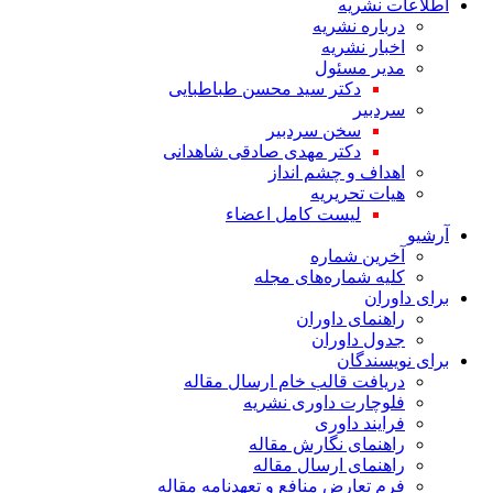
اطلاعات نشریه
درباره نشریه
اخبار نشریه
مدیر مسئول
دکتر سید محسن طباطبایی
سردبیر
سخن سردبیر
دکتر مهدی صادقی شاهدانی
اهداف و چشم انداز
هیات تحریریه
لیست کامل اعضاء
آرشیو
آخرین شماره
کلیه شماره‌های مجله
برای داوران
راهنمای داوران
جدول داوران
برای نویسندگان
دریافت قالب خام ارسال مقاله
فلوچارت داوری نشریه
فرایند داوری
راهنمای نگارش مقاله
راهنمای ارسال مقاله
فرم تعارض منافع و تعهدنامه مقاله