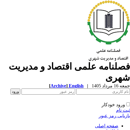
صلنامه علمی اقتصاد و مدیریت
هری
1 مرداد 1405
|
English
]
Archive
[
ورود خودکار
ت نام
زیابی رمز عبور
صفحه اصلی