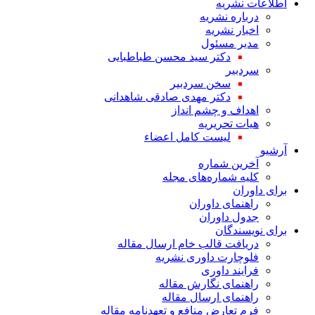
اطلاعات نشریه
درباره نشریه
اخبار نشریه
مدیر مسئول
دکتر سید محسن طباطبایی
سردبیر
سخن سردبیر
دکتر مهدی صادقی شاهدانی
اهداف و چشم انداز
هیات تحریریه
لیست کامل اعضاء
آرشیو
آخرین شماره
کلیه شماره‌های مجله
برای داوران
راهنمای داوران
جدول داوران
برای نویسندگان
دریافت قالب خام ارسال مقاله
فلوچارت داوری نشریه
فرایند داوری
راهنمای نگارش مقاله
راهنمای ارسال مقاله
فرم تعارض منافع و تعهدنامه مقاله