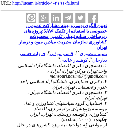
URL:
http://iueam.ir/article-۱-۲۱۹۱-fa.html
تعیین الگوی بومی و بهینه مشارکت عمومی-
خصوصی با استفاده از تکنیک SAW:پروژه‌های
زیرساختی صنایع تبدیلی-تکمیلی محصولات
کشاورزی سازمان مدیریت میادین میوه و تره‌بار
تهران
۲
۱
*
نسیم منصوری
،
قاسم موذنی
،
فرزانه حسنی
۴
۳
دیارجان
،
کوهسار خالدی
۱- دانشجوی دکتری اقتصاد، دانشگاه آزاد اسلامی
واحد تهران مرکز، تهران، ایران. ،
mansouri.nasim67@gmail.com
۲- دکتری حسابداری، دانشگاه آزاد اسلامی واحد
علوم و تحقیقات، تهران، ایران
۳- دانشجوی دکتری اقتصاد، دانشگاه تهران،
تهران، ایران
۴- استادیار، گروه سیاستهای کشاورزی و غذا،
موسسه پژوهشهای برنامه‌ریزی، اقتصاد
کشاورزی و توسعه روستایی، تهران، ایران
چکیده:
(۱۰۰۰ مشاهده)
از موانعی که دولت‌ها، به ویژه کشورهای در حال