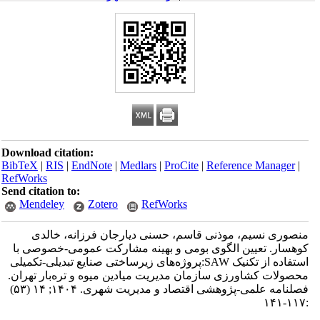
Download citation:
BibTeX
|
RIS
|
EndNote
|
Medlars
|
ProCite
|
Reference Manager
|
RefWorks
Send citation to:
Mendeley
Zotero
RefWorks
منصوری نسیم، موذنی قاسم، حسنی دیارجان فرزانه، خالدی
کوهسار. تعیین الگوی بومی و بهینه مشارکت عمومی-خصوصی با
استفاده از تکنیک SAW:پروژه‌های زیرساختی صنایع تبدیلی-تکمیلی
محصولات کشاورزی سازمان مدیریت میادین میوه و تره‌بار تهران.
فصلنامه علمی-پژوهشی اقتصاد و مدیریت شهری. ۱۴۰۴; ۱۴ (۵۳)
:۱۱۷-۱۴۱