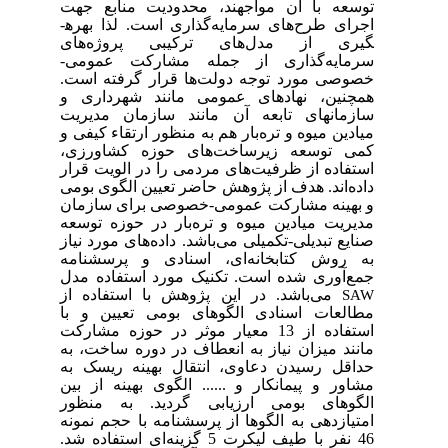
توسعه با آن مواجهند، محدودیت منابع جهت
اجرای طرح‌های سرمایه‌گذاری است. لذا بهره­
گیری از مدل‌های ترکیبی پروژه‌های
سرمایه‌گذاری از جمله مشارکت عمومی-
خصوصی مورد توجه دولت‌ها قرار گرفته است.
همچنین، نهادهای عمومی مانند شهرداری و
سازمانهای تابعه آن مانند سازمان مدیریت
میادین میوه و تره‌بار هم به منظور ارتقاء کیفی و
کمی توسعه زیرساخت‌های حوزه کشاورزی،
استفاده از ظرفیت‌های مردمی را در الویت قرار
داده‌اند.
هدف
از
پژوهش
حاضر
تعیین الگوی بومی
و بهینه مشارکت عمومی-خصوصی برای سازمان
مدیریت میادین میوه و تره‌بار
در حوزه توسعه
صنایع تبدیلی-تکمیلی می‌باشد.
داده‌های
مورد
نیاز
به
روش
کتابخانه‌ای، اسنادی و پرسشنامه
جمع‌آوری
شده است. تکنیک
مورد
استفاده
مدل
می‌باشد
.
در این پژوهش با استفاده از
SAW
مطالعات اسنادی الگوهای بومی تعیین و با
استفاده از 13 معیار موثر در حوزه مشارکت
مانند
میزان نیاز به انعطاف در دوره ساخت، به
حداقل رسیدن دعاوی، انتقال بهینه ریسک به
مشاور و پیمانکار و ...... الگوی بهینه از بین
الگوهای بومی ارزیابی گردید. به منظور
امتیازدهی به الگوها از پرسشنامه با حجم نمونه
46 نفر با طیف لیکرت 5 گزینه‌ای استفاده شد.