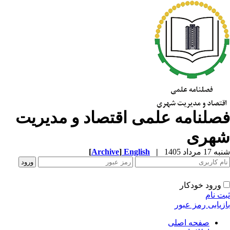
صلنامه علمی اقتصاد و مدیریت
هری
1 مرداد 1405
|
English
]
Archive
[
ورود خودکار
ت نام
زیابی رمز عبور
صفحه اصلی