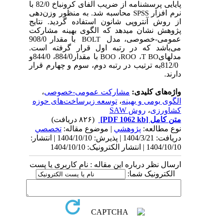
پایایی
پرسشنامه
از ضریب
آلفای
کرونباخ 82/0 با
نرم افزار
محاسبه
شد. به منظور وزن‌دهی
SPSS
از
روش
آنتروپی
شانون
استفاده
گردید.
نتایج
پژوهش
نشان
میدهد
که
الگوی بهینه مشارکت
عمومی-خصوصی، مدل
با
مقدار 908/0
BOLT
می‌باشد که در رتبه اول قرار گرفته است.
مدلهای
با
مقدار884/0، 844/0و
BOO
،
ROO
،
T
BO
812/0به ترتیب
در
رتبه
دوم،
سوم
و چهارم قرار
دارند.
واژه‌های کلیدی:
مشارکت عمومی-خصوصی
،
الگوی بومی و بهینه
،
توسعه زیرساخت‌های حوزه
کشاورزی
،
روش SAW
متن کامل
[PDF 1062 kb]
(۸۲۶ دریافت)
نوع مطالعه:
پژوهشي
| موضوع مقاله:
تخصصي
دریافت: 1404/3/21 | پذیرش: 1404/10/10 | انتشار:
1404/10/10 | انتشار الکترونیک: 1404/10/10
ارسال نظر درباره این مقاله : نام کاربری یا پست
الکترونیک شما: