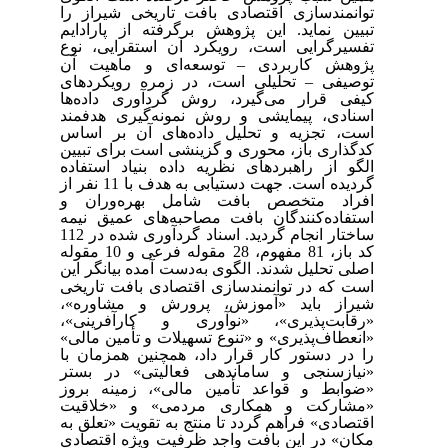
توانمندسازی اقتصادی بافت تاریخی شیراز را
تبیین نماید. این پژوهش برگرفته از پارادایم
تفسیرگرایی است،
رویکرد آن استقرایی، نوع
پژوهش کاربردی
–
توسعه‌ای و ماهیت آن
توصیفی
–
تحلیلی است
، در زمره رویکردهای
کیفی قرار می‌گیرد،
روش گردآوری داده‌ها
اسنادی، پیمایشی و روش نمونه‌گیری هدفمند
است، تجزیه و تحلیل داده‌های آن بر اساس
کدگذاری باز، محوری و گزینشی است
برای تبیین
الگو از راهبردهای نظریه داده بنیاد استفاده
گردیده است. جهت دستیابی به هدف با 11 نفر از
افراد متخصص بافت شامل بهره‌وران و
استفاده‌کنندگان بافت مصاحبه‌های عمیق نیمه
ساختار انجام گردید. اسناد گردآوری شده در 112
کد باز، 81 مفهوم، 28 مقوله فرعی و 10 مقوله
اصلی تحلیل شدند.
الگوی به‌دست آمده بیانگر این
است که
در توانمندسازی اقتصادی بافت تاریخی
شیراز باید «آموزش، پرورش و مشاوره»،
«رقابت‌پذیری»، «نوآوری و کارآفرینی»،
«انعطاف‌پذیری» و «تنوع تسهیلات و تأمین مالی»
را در دستور کار قرار داد، همچنین همزمان با
«نیازسنجی و ساماندهی فعالیتی» در بستر
«ضوابط و قواعد تأمین مالی»، زمینه بروز
«مشارکت و همکاری مردمی» و «خلاقیت
اقتصادی» فراهم گردد تا منتج به تقویت «تعلق به
مکان» در این بافت واجد ظرفیت ویژه اقتصادی