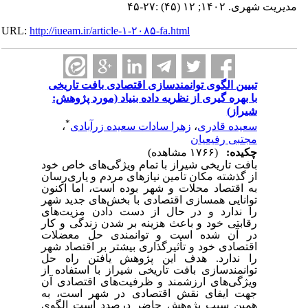
مدیریت شهری. ۱۴۰۲; ۱۲ (۴۵) :۲۷-۴۵
URL:
http://iueam.ir/article-۱-۲۰۸۵-fa.html
تبیین الگوی توانمندسازی اقتصادی بافت تاریخی
با بهره گیری از نظریه داده بنیاد (مورد پژوهش:
شیراز)
*
سعیده قادری
،
زهرا سادات سعیده زرآبادی
،
مجتبی رفیعیان
چکیده:
(۱۷۶۶ مشاهده)
بافت تاریخی شیراز با تمام ویژگی‌های خاص خود
از گذشته مکان تأمین نیازهای مردم و یاری‌رسان
به اقتصاد محلات و شهر بوده است، اما اکنون
توانایی همسازی اقتصادی با بخش‌های جدید شهر
را ندارد و در حال از دست دادن مزیت‌های
رقابتی خود و باعث هزینه بر شدن زندگی و کار
در آن شده است و توانمندی حل معضلات
اقتصادی خود و تأثیرگذاری بیشتر بر اقتصاد شهر
را ندارد. هدف این پژوهش یافتن راه حل
توانمندسازی بافت تاریخی شیراز با استفاده از
ویژگی‌های ارزشمند و ظرفیت‌های اقتصادی آن
جهت ایفای نقش اقتصادی در شهر است، به
همین سبب پژوهش حاضر درصدد است الگوی