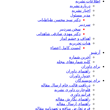
اطلاعات نشریه
درباره نشریه
اخبار نشریه
مدیر مسئول
دکتر سید محسن طباطبایی
سردبیر
سخن سردبیر
دکتر مهدی صادقی شاهدانی
اهداف و چشم انداز
هیات تحریریه
لیست کامل اعضاء
آرشیو
آخرین شماره
کلیه شماره‌های مجله
برای داوران
راهنمای داوران
جدول داوران
برای نویسندگان
دریافت قالب خام ارسال مقاله
فلوچارت داوری نشریه
فرایند داوری
راهنمای نگارش مقاله
راهنمای ارسال مقاله
فرم تعارض منافع و تعهدنامه مقاله