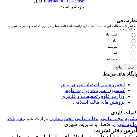
International License
قابل
بازنشر است.
رسنجی
نظر شما مطالب این سایت تا چه اندازه توانسته اطلاعات شما را در حوزه اقتصاد و مدیریت شهری
زایش دهد؟
خیلی زیاد
زیاد
متوسط
کم
خیلی کم
یگاه های مرتبط
انجمن علمی اقتصاد شهری ایران
کمسیون نشریات وزارت علوم
وزارت علوم، تحقیقات و فناوری
پژوهش های مالیه اسلامی
مات کلیدی
ریه
مجله علمی
,
مقاله علمی
انجمن علمی
وزارت علوم
نشریات
,
لیه شهری
,اقتصاد و مدیریت شهری
رس دفتر نشریه: