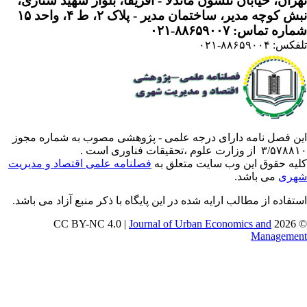
ران، خیابان نلسون ماندلا - آفریقا، بلوار شهید ستاری،
 کوچه مدیر، ساختمان مدیر - پلاک ۲، ط ۴، واحد ۱۵
ره تماس: ۸۸۶۵۹۰۰۷-۰۲۱
: ۸۸۶۵۹۰۰۴-۰۲۱
ن فصل نامه دارای درجه علمی - پژوهشی مصوب به شماره مجوز
 از وزارت علوم ،تحقیقات فناوری است .
یه حقوق این وب سایت متعلق به
فصلنامه علمی اقتصاد و مدیریت
ری
می باشد.
تفاده از مطالب ارایه شده در این پایگاه با ذکر منبع آزاد می باشد.
Journal of Urban Economics and
© 202
Manageme