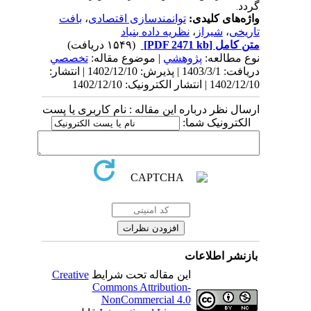
گردد
.
واژه‌های کلیدی:
توانمندسازی اقتصادی
،
بافت
تاریخی
،
شیراز
،
نظریه داده بنیاد
متن کامل
[PDF 2471 kb]
(۱۵۴۹ دریافت)
نوع مطالعه:
پژوهشي
| موضوع مقاله:
تخصصي
دریافت: 1403/3/1 | پذیرش: 1402/12/10 | انتشار:
1402/12/10 | انتشار الکترونیک: 1402/12/10
ارسال نظر درباره این مقاله : نام کاربری یا پست
الکترونیک شما:
بازنشر اطلاعات
این مقاله تحت شرایط
Creative
Commons Attribution-
NonCommercial 4.0