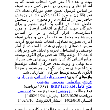
بوده و تعداد 15 نفر خبره انتخاب شدند که به
اشباع نظری رسیدیم، در بخش کمی حجم نمونه
بر اساس فرمول تعیین حجم مورگان
تعداد 278
نفر
(66 زن و مرد 212) تشکیل داد. در پژوهش
حاضر پس از کدگذاری باز و محوری ابزار سنجش
حاصل شده، در قالب یک فرم تنظیم و برای
خبرگان جهت کدگذاری انتخابی ارسال و مورد
اعتبارسنجی قرار گرفت و بر این اساس
پرسشنامه محقق ساخته طراحی و میان نمونه
آماری بصورت تصادفی انتخاب شده توزیع گردید.
سپس داده‌های جمع‌آوری شده با استفاده از آمار
توصیفی و استنباطی تجزیه و تحلیل شد و در پایان
4 بعد، 19 مؤلفه و135 شاخص برای
الگوی توسعه
منابع انسانی کارکنان شهرداری
نهایی شد
. پس از
تأیید نهایی و اولویت‌بندی خبرگان، ابعاد، مؤلفه‌ها
و شاخص‌های سازنده الگو ترسیم شده، و مجدداً
الگوی یادشده توسط خبرگان اعتباریابی شد.
واژه‌های کلیدی:
توسعه منابع انسانی
،
شهرداری
،
فردی
،
سازمانی
،
مدیریتی
،
محیطی
متن کامل
[PDF 1275 kb]
(۱۶۶۷ دریافت)
نوع مطالعه:
پژوهشي
| موضوع مقاله:
تخصصي
دریافت: 1402/10/26 | پذیرش: 1402/11/24 |
انتشار: 1402/8/10 | انتشار الکترونیک: 1402/8/10
ارسال نظر درباره این مقاله : نام کاربری یا پست