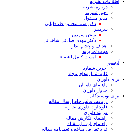
اطلاعات نشریه
درباره نشریه
اخبار نشریه
مدیر مسئول
دکتر سید محسن طباطبایی
سردبیر
سخن سردبیر
دکتر مهدی صادقی شاهدانی
اهداف و چشم انداز
هیات تحریریه
لیست کامل اعضاء
آرشیو
آخرین شماره
کلیه شماره‌های مجله
برای داوران
راهنمای داوران
جدول داوران
برای نویسندگان
دریافت قالب خام ارسال مقاله
فلوچارت داوری نشریه
فرایند داوری
راهنمای نگارش مقاله
راهنمای ارسال مقاله
فرم تعارض منافع و تعهدنامه مقاله