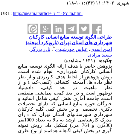
شهری. ۱۴۰۲; ۱۱ (۴۴) :۱۰۱-۱۱۸
URL:
http://iueam.ir/article-۱-۲۰۶۷-fa.html
طراحی الگوی توسعه منابع انسانی کارکنان
شهرداری های استان تهران (بارویکرد آمیخته)
*
امین اسدی
،
عباس خورشیدی
،
نادر برزگر
،
سعید مرادی
چکیده:
(۱۶۴۱ مشاهده)
پژوهش حاضر با هدف ارائه الگوی توسعه منابع
انسانی کارکنان شهرداری
»
انجام شده است.
روش پژوهش از لحاظ هدف کاربردی و از نظر
نظر داده ها، آمیخته اکتشافی (کیفی-کمی) و از
نظر ماهیت در بعد کیفی،
داده‌بنیاد
نوظهور
است
و در بعد کمی، پیمایشی مقطعی
است. جامعه آماری بخش کیفی شامل اساتید و
خبرگان حوزه منابع انسانی که دارای تحصیلات
دکتری تخصصی و در بخش کمی
کلیه کارکنان
شهرداری شهرستانهای استان تهران که دارای
مدرک کارشناسی ارشد به بالا به تعداد 1000نفر
(236زن و 764 مرد) تشکیل داد.
روش نمونه
گیری در بخش کیفی آگاهانه هدفمند از نوع نظری