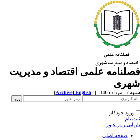
صلنامه علمی اقتصاد و مدیریت
هری
1 مرداد 1405
|
English
]
Archive
[
ورود خودکار
ت نام
زیابی رمز عبور
صفحه اصلی