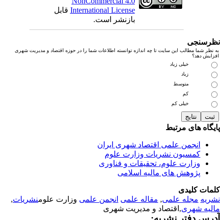
NonCommercial 4.0
International License
قابل
بازنشر است.
رسنجی
نظر شما مطالب این سایت تا چه اندازه توانسته اطلاعات شما را در حوزه اقتصاد و مدیریت شهری
زایش دهد؟
خیلی زیاد
زیاد
متوسط
کم
خیلی کم
یگاه های مرتبط
انجمن علمی اقتصاد شهری ایران
کمسیون نشریات وزارت علوم
وزارت علوم، تحقیقات و فناوری
پژوهش های مالیه اسلامی
مات کلیدی
ریه
مجله علمی
,
مقاله علمی
انجمن علمی
وزارت علوم
نشریات
,
لیه شهری
,اقتصاد و مدیریت شهری
رس دفتر نشریه: