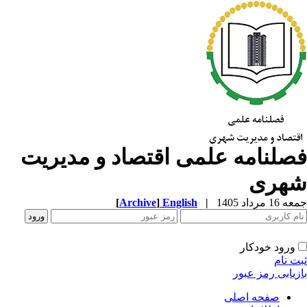
صلنامه علمی اقتصاد و مدیریت
هری
1 مرداد 1405
|
English
]
Archive
[
ورود خودکار
ت نام
زیابی رمز عبور
صفحه اصلی