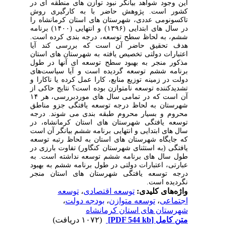
این وجود شواهد بیانگر نبود توازن‌ های منطقه‌ ای در
کشور است. پژوهش حاضر با به‌ کارگیری روش
تاکسونومی عددی، شهرستان ‌های استان کرمانشاه را
در سال ‌های ابتدایی (۱۳۹۶) و انتهایی (۱۴۰۰) برنامه
ششم، به لحاظ سطح توسعه، درجه ‌بندی کرده است.
هدف تحقیق حاضر آن است که بررسی کند آیا
اعتبارات دولتی تخصیص ‌یافته به شهرستان ‌های استان
مذکور منجر به بهبود سطح توسعه ‌ای آنها در طول
برنامه ششم توسعه گردیده است و آیا سیاست‌های
دولت در زمینه توزیع منابع، کارا عمل کرده یا ناکارا و
تشدید‌کننده توسعه نامتوازن بوده است؟ نتایج حاکی از
آن است که در تمامی سال‌ های موردبررسی، هر ۱۴
شهرستان به لحاظ درجه توسعه‌ یافتگی جزو مناطق
محروم و بسیار محروم طبقه ‌بندی می ‌شوند. درجه
توسعه ‌یافتگی شهرستان ‌های استان کرمانشاه، در
سال ‌های ابتدایی و انتهایی برنامه ششم بیانگر آن است
که جایگاه شهرستان ‌های استان به لحاظ رتبه توسعه
‌یافتگی (به استثنای شهرستان کنگاور) تفاوت بارزی در
طول سال‌ های برنامه ششم توسعه نداشته است. به
عبارتی، اعتبارات دولتی در طول برنامه ششم به بهبود
درجه توسعه ‌یافتگی شهرستان‌ های استان منجر
نگردیده است.
واژه‌های کلیدی:
توسعه اقتصادی
،
توسعه
اجتماعی
،
توسعه متوازن
،
بودجه دولت
،
شهرستان ‌های استان کرمانشاه
متن کامل
[PDF 544 kb]
(۱۰۷۲ دریافت)