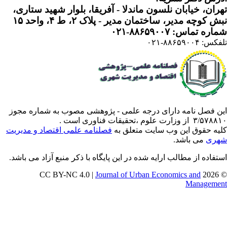
ران، خیابان نلسون ماندلا - آفریقا، بلوار شهید ستاری،
 کوچه مدیر، ساختمان مدیر - پلاک ۲، ط ۴، واحد ۱۵
ره تماس: ۸۸۶۵۹۰۰۷-۰۲۱
: ۸۸۶۵۹۰۰۴-۰۲۱
ن فصل نامه دارای درجه علمی - پژوهشی مصوب به شماره مجوز
 از وزارت علوم ،تحقیقات فناوری است .
یه حقوق این وب سایت متعلق به
فصلنامه علمی اقتصاد و مدیریت
ری
می باشد.
تفاده از مطالب ارایه شده در این پایگاه با ذکر منبع آزاد می باشد.
Journal of Urban Economics and
© 202
Manageme