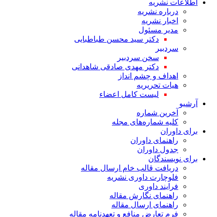
اطلاعات نشریه
درباره نشریه
اخبار نشریه
مدیر مسئول
دکتر سید محسن طباطبایی
سردبیر
سخن سردبیر
دکتر مهدی صادقی شاهدانی
اهداف و چشم انداز
هیات تحریریه
لیست کامل اعضاء
آرشیو
آخرین شماره
کلیه شماره‌های مجله
برای داوران
راهنمای داوران
جدول داوران
برای نویسندگان
دریافت قالب خام ارسال مقاله
فلوچارت داوری نشریه
فرایند داوری
راهنمای نگارش مقاله
راهنمای ارسال مقاله
فرم تعارض منافع و تعهدنامه مقاله