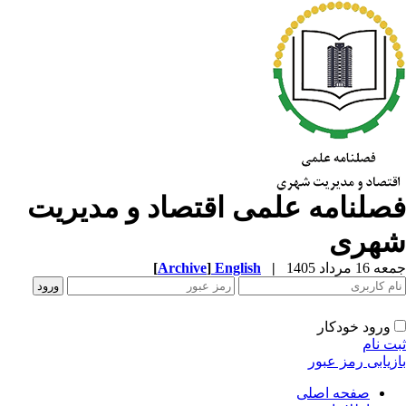
صلنامه علمی اقتصاد و مدیریت
هری
1 مرداد 1405
|
English
]
Archive
[
ورود خودکار
ت نام
زیابی رمز عبور
صفحه اصلی