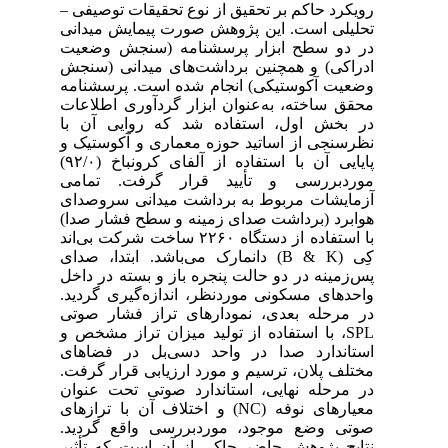
رویکرد حاکم بر تحقیق از نوع تحقیقات توصیفی –
تحلیلی است. این پژوهش صورت پیمایش میدانی
در دو سطح ابزار پرسشنامه (سنجش وضعیت
ادراکی) و همچنین برداشت‌های میدانی (سنجش
وضعیت آکوستیکی) انجام‌ شده است. پرسشنامه
محقق‎ ساخته، به‌عنوان ابزار گردآوری اطلاعات
در بخش اول، استفاده شد که روایی آن با
نظرسنجی از اساتید حوزه معماری و آکوستیک و
پایایی آن با استفاده از آلفای کرونباخ (۹۲/۰)
موردبررسی و تأیید قرار گرفت. تمامی
آزمایشات مربوط به برداشت میدانی سروصدای
هوابرد (برداشت صدای زمینه و سطح فشار صدا)
با استفاده از دستگاه ۲۲۶۰ ساخت شرکت بی‌اند
کِی (B & K) دانمارک می‌باشد. ابتدا، صدای
پس‌زمینه در دو حالت پنجره باز و بسته در داخل
واحدهای مسکونی موردنظر، اندازه‌گیری گردید.
در مرحله بعدی، نمودارهای تراز فشار صوتی
SPL، با استفاده از تولید میزان تراز مشخص و
استاندارد صدا در واحد دسی‌بل در فضاهای
مختلف پلان، ترسیم و مورد ارزیابی قرار گرفت.
در مرحله نهایی، استاندارد صوتی تحت عنوان
معیارهای نوفه (NC) و اختلاف آن با ترازهای
صوتی وضع موجود، موردبررسی واقع گردید.
نتایج پژوهش حاضر حاکی از آن است که تأثیر