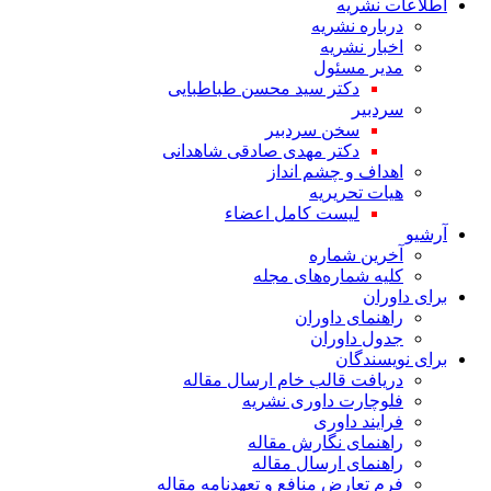
اطلاعات نشریه
درباره نشریه
اخبار نشریه
مدیر مسئول
دکتر سید محسن طباطبایی
سردبیر
سخن سردبیر
دکتر مهدی صادقی شاهدانی
اهداف و چشم انداز
هیات تحریریه
لیست کامل اعضاء
آرشیو
آخرین شماره
کلیه شماره‌های مجله
برای داوران
راهنمای داوران
جدول داوران
برای نویسندگان
دریافت قالب خام ارسال مقاله
فلوچارت داوری نشریه
فرایند داوری
راهنمای نگارش مقاله
راهنمای ارسال مقاله
فرم تعارض منافع و تعهدنامه مقاله