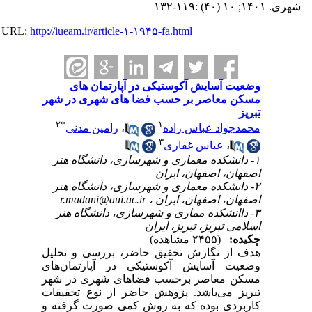
شهری. ۱۴۰۱; ۱۰ (۴۰) :۱۱۹-۱۳۲
URL:
http://iueam.ir/article-۱-۱۹۴۵-fa.html
وضعیت آسایش آکوستیکی در آپارتمان ‌های
مسکن معاصر بر حسب فضا های شهری در شهر
تبریز
۲
*
۱
محمدجواد عباس ‎زاده
،
رامین مدنی
۳
،
عباس غفاری
۱- دانشکده معماری و شهرسازی، دانشگاه هنر
اصفهان، اصفهان، ایران
۲- دانشکده معماری و شهرسازی، دانشگاه هنر
اصفهان، اصفهان، ایران ،
r.madani@aui.ac.ir
۳- داانشکده مماری و شهرسازی، دانشگاه هنر
اسلامی تبریز، تبریز، ایران
چکیده:
(۲۴۵۵ مشاهده)
هدف از نگارش تحقیق حاضر، بررسی و تحلیل
وضعیت آسایش آکوستیکی در آپارتمان‌های
مسکن معاصر برحسب فضاهای شهری در شهر
تبریز می‌باشد. پژوهش حاضر از نوع تحقیقات
کاربردی بوده که به روش کمی صورت گرفته و