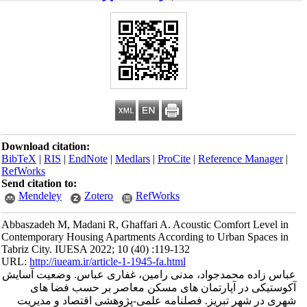
Download citation:
BibTeX
|
RIS
|
EndNote
|
Medlars
|
ProCite
|
Reference Manager
|
RefWorks
Send citation to:
Mendeley
Zotero
RefWorks
Abbaszadeh M, Madani R, Ghaffari A. Acoustic Comfort Level in
Contemporary Housing Apartments According to Urban Spaces in
Tabriz City. IUESA 2022; 10 (40) :119-132
URL:
http://iueam.ir/article-1-1945-fa.html
عباس ‎زاده محمدجواد، مدنی رامین، غفاری عباس. وضعیت آسایش
آکوستیکی در آپارتمان ‌های مسکن معاصر بر حسب فضا های
شهری در شهر تبریز. فصلنامه علمی-پژوهشی اقتصاد و مدیریت