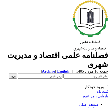
صلنامه علمی اقتصاد و مدیریت
هری
1 مرداد 1405
|
English
]
Archive
[
ورود خودکار
ت نام
زیابی رمز عبور
صفحه اصلی