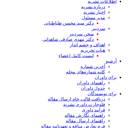
اطلاعات نشریه
درباره نشریه
اخبار نشریه
مدیر مسئول
دکتر سید محسن طباطبایی
سردبیر
سخن سردبیر
دکتر مهدی صادقی شاهدانی
اهداف و چشم انداز
هیات تحریریه
لیست کامل اعضاء
آرشیو
آخرین شماره
کلیه شماره‌های مجله
برای داوران
راهنمای داوران
جدول داوران
برای نویسندگان
دریافت قالب خام ارسال مقاله
فلوچارت داوری نشریه
فرایند داوری
راهنمای نگارش مقاله
راهنمای ارسال مقاله
فرم تعارض منافع و تعهدنامه مقاله