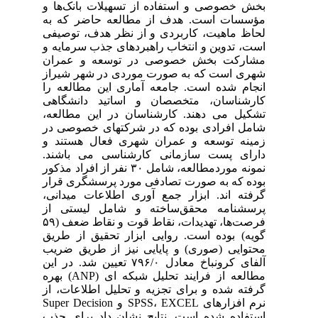
بخش خصوصی و استفاده از تسهیلات بانک‌ها و
مؤسسات است. هدف از مطالعه حاضر که به
لحاظ ماهیت، کاربردی و از نظر هدف، توصیفی
است، تدوین و انتخاب راهبردهای جذب سرمایه و
مشارکت بخش خصوصی در توسعه و عمران
شهری است که به صورت موردی در شهر شیراز
انجام شده است. جامعه آماری این مطالعه را
کارشناسان، متخصصان و اساتید دانشگاهی
تشکیل می دهند. کارشناسان در این مطالعه،
شامل افرادی بوده که در شرکت‎های خصوصی در
زمینه توسعه و عمران شهری فعال هستند و
دارای پست سازمانی کارشناسی می باشند.
نمونه موردمطالعه، شامل ۳۰ نفر از افراد مذکور
بوده که به صورت تصادفی مورد پرسشگری قرار
گرفته اند. ابزار جمع آوری اطلاعات میدانی،
پرسشنامه محقق‌ساخته و شامل لیستی از
فرصت‌ها، تهدیدات، نقاط قوت و نقاط ضعف (۵۹
گویه) بوده است. روایی ابزار تحقیق از طریق
محتوایی (صوری) و پایایی نیز از طریق ضریب
آلفای کرونباخ معادل ۷۹۶/۰ تعیین شد. در این
مطالعه از فرایند تحلیل شبکه ای (ANP) بهره
گرفته شده و برای تجزیه و تحلیل اطلاعات، از
نرم افزارهای SPSS، EXCEL و Super Decision
استفاده شده است. نتایج نشان داد برای جذب