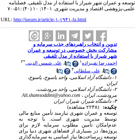
توسعه و عمران شهر شیراز با استفاده از مدل تلفیقی. فصلنامه
علمی-پژوهشی اقتصاد و مدیریت شهری. ۱۴۰۱; ۱۰ (۴۰) :۵۱-۷۰
URL:
http://iueam.ir/article-۱-۱۹۴۱-fa.html
تدوین و انتخاب راهبردهای جذب سرمایه و
مشارکت بخش خصوصی در توسعه و عمران
شهر شیراز با استفاده از مدل تلفیقی
۲
*
۱
احمدرضا نقیب‎زاده
،
علی شمس‎ الدینی
۳
،
علی سلطانی
۱- دانشگاه آزاد اسلامی، واحد یاسوج، یاسوج،
ایران
۲- دانشگاه آزاد اسلامی، واحد مرودشت،
مرودشت، ایران ،
Ali.shamsoddini@yahoo.com
۳- دانشگاه شیراز، شیراز، ایران
چکیده:
(۲۲۳۸ مشاهده)
توسعه و عمران شهری نیازمند تأمین منابع مالی
توسط مدیریت شهری است. با توجه به
عدم‌امکان تأمین مطلوب سرمایه لازم برای
پروژه‌ها، در بسیاری از فضاهای شهری دنیا برای
توسعه زیرساخت‌ها نیاز اساسی به سرمایه‌گذاری