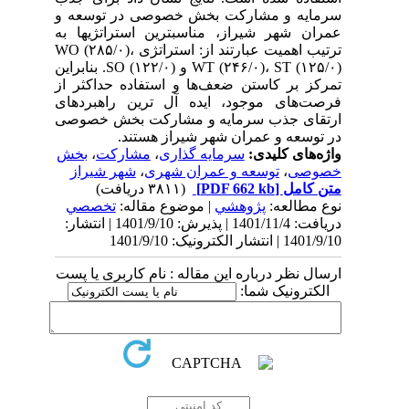
سرمایه و مشارکت بخش خصوصی در توسعه و
عمران شهر شیراز، مناسب‎‎ترین استراتژی‎ها به
ترتیب اهمیت عبارتند از: استراتژی WO (۲۸۵/۰)،
WT (۲۴۶/۰)، ST (۱۲۵/۰) و SO (۱۲۲/۰). بنابراین
تمرکز بر کاستن ضعف‌ها و استفاده حداکثر از
فرصت‌های موجود، ایده آل ترین راهبردهای
ارتقای جذب سرمایه و مشارکت بخش خصوصی
در توسعه و عمران شهر شیراز هستند.
واژه‌های کلیدی:
سرمایه‎ گذاری
،
مشارکت
،
بخش
خصوصی
،
توسعه و عمران شهری
،
شهر شیراز
متن کامل
[PDF 662 kb]
(۳۸۱۱ دریافت)
نوع مطالعه:
پژوهشي
| موضوع مقاله:
تخصصي
دریافت: 1401/11/4 | پذیرش: 1401/9/10 | انتشار:
1401/9/10 | انتشار الکترونیک: 1401/9/10
ارسال نظر درباره این مقاله : نام کاربری یا پست
الکترونیک شما: