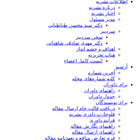
اطلاعات نشریه
درباره نشریه
اخبار نشریه
مدیر مسئول
دکتر سید محسن طباطبایی
سردبیر
سخن سردبیر
دکتر مهدی صادقی شاهدانی
اهداف و چشم انداز
هیات تحریریه
لیست کامل اعضاء
آرشیو
آخرین شماره
کلیه شماره‌های مجله
برای داوران
راهنمای داوران
جدول داوران
برای نویسندگان
دریافت قالب خام ارسال مقاله
فلوچارت داوری نشریه
فرایند داوری
راهنمای نگارش مقاله
راهنمای ارسال مقاله
فرم تعارض منافع و تعهدنامه مقاله