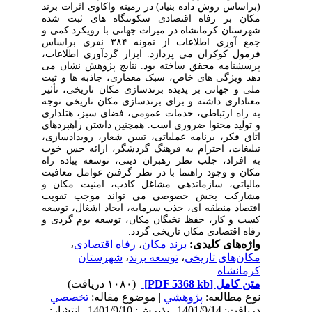
(براساس روش داده ‎بنیاد) در زمینه واکاوی اثرات برند
مکان بر رفاه اقتصادی سکونتگاه‏ های ثبت ‎شده
شهرستان کرمانشاه در میراث جهانی با رویکرد کمی و
جمع ‎آوری اطلاعات از نمونه ۳۸۴ نفری براساس
فرمول کوکران می ‎پردازد. ابزار گردآوری اطلاعات،
پرسشنامه محقق ‌ساخته بود. نتایج پژوهش نشان می
‎دهد ویژگی‌ های خاص، سبک معماری، جاذبه ‌ها و ثبت
ملی و جهانی بر پدیده برندسازی مکان تاریخی، تأثیر
معناداری داشته و برای برندسازی مکان تاریخی توجه
به راه ارتباطی، خدمات عمومی، فضای سبز، هتلداری
و تولید محتوا ضروری است. همچنین داشتن راهبردهای
اتاق فکر، برنامه عملیاتی، تبیین شعار، رویدادسازی،
تبلیغات، احترام به فرهنگ گردشگر، ارائه حس خوب
به افراد، جلب نظر رهبران دینی، توسعه پیاده ‎‌راه
مکان و وجود راهنما با در نظر گرفتن عوامل معافیت
مالیاتی، سازماندهی مشاغل کاذب، امنیت مکان و
مشارکت بخش خصوصی می ‎تواند موجب تقویت
اقتصاد منطقه ‎ای، جذب سرمایه، ایجاد اشغال، توسعه
کسب ‎و کار، حفظ نخبگان مکان، توسعه بوم ‎گردی و
رفاه اقتصادی مکان تاریخی گردد.
واژه‌های کلیدی:
برند مکان
،
رفاه اقتصادی
،
مکان‌های تاریخی
،
توسعه برند
،
شهرستان
کرمانشاه
متن کامل
[PDF 5368 kb]
(۱۰۸۰ دریافت)
نوع مطالعه:
پژوهشي
| موضوع مقاله:
تخصصي
دریافت: 1401/9/14 | پذیرش: 1401/9/10 | انتشار: