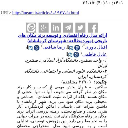
۱۴۰۱; ۱۰ (۴۰) :۱۵-۳۶
URL:
http://iueam.ir/article-۱-۱۹۲۷-fa.html
ارائه مدل رفاه اقتصادی و توسعه برند مکان‎ های
تاریخی (موردمطالعه: شهرستان کرمانشاه)
۲
۱
*
اقبال یاوری
،
رضا شافعی
،
۱
عادل فاطمی
۱- واحد سنندج، دانشگاه آزاد اسلامی، سنندج،
ایران
۲- دانشکده علوم انسانی و اجتماعی، دانشگاه
کردستان، ایران
چکیده:
(۲۲۷۰ مشاهده)
ساکنین به عنوان بخش مهمی از کسب ‎و کار برند
مکان در نظر گرفته می ‌شوند، آنها نه تنها بخشی از
مکان هستند بلکه از اثرات مثبت اقتصادی، اجتماعی و
محیطی برند مکان سود می‌ برند. شهر کرمانشاه با
داشتن میراث غنی باستانی، اماکن گردشگری، آثار
هنری محلی و صنایع دستی، زمینه بررسی اثرات برند
مکان بر رفاه سکونت‎گاه‎ های ثبت‎ شده در میراث جهانی
را به نحو مطلوبی دارد. این پژوهش، توصیفی- تحلیلی
است و به بررسی تأیید مدل استخراجی محققان