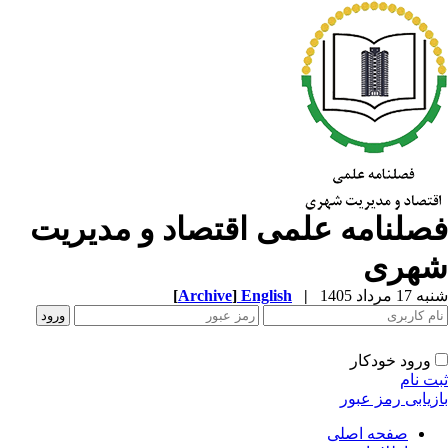
صلنامه علمی اقتصاد و مدیریت
هری
1 مرداد 1405
|
English
]
Archive
[
ورود خودکار
ت نام
زیابی رمز عبور
صفحه اصلی