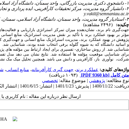
۱- دانشجوی دکتری مدیریت بازرگانی، واحد سمنان، دانشگاه آزاد اسلامی، سمنان، ایران
۲- دانشیار گروه مدیریت، مرکز تحقیقات کارآفرینی، ایده پردازی و تجاری سازی، واحد سمنان، دانشگاه آزاد اسلامی، سمنان، ایران ،
y.vakil@semnaniau.ac.ir
۳- استادیار گروه مدیریت، واحد سمنان، دانشگاه آزاد اسلامی، سمنان، ایران
چکیده:
(۲۴۹۶ مشاهده)
جهت‌گیری نام برند، نشان‌دهنده میزان تمرکز استراتژی بازاریابی و فعالیت
مؤثر بر بهبود عملکرد برند با تأکید بر نقش مدیریت استراتژیک منابع انسانی
برای شناسایی موقعیت مؤلفه ها استفاده شد. نتایج نشان می دهد مدل ت
شرکت، نوآوری باز، کارآفرینی و دانش می باشد. همچنین تحلیل میک مک نشا
واژه‌های کلیدی:
عملکرد برند
،
جهت‌ گیری کارآفرینانه
،
منابع انسانی
،
شر
متن کامل
[PDF 9360 kb]
(۱۰۹۳ دریافت)
نوع مطالعه:
پژوهشي
| موضوع مقاله:
تخصصي
دریافت: 1400/11/22 | پذیرش: 1401/1/23 | انتشار: 1401/6/15 | انتشار الکترونیک: 1401/6/15
ارسال نظر درباره این مقاله : نام کاربری ی