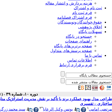
هزینه پردازش و انتشار مقاله
ثبت نام و اشتراک
فرم ثبت نام
فرم اشتراک فصلنامه
حقوق‌خوانندگان‌و‌نویسندگان
اخلاق پژوهشی
تسهیلات پایگاه
جستجو در پایگاه
راهنمای صفحات
صفحه برترین‌های پایگاه
صفحه پرسش‌های متداول
تماس با ما
اطلاعات تماس
فرم برقراری ارتباط
دوره ۱۰، شماره ۳۹ - ( تابستان ۱۴۰۱ )
ساختاری – تفسیری
۲
*
۱
مرتضی امامی
،
یونس وکیل الرعایا
،
سید محمد زرگر