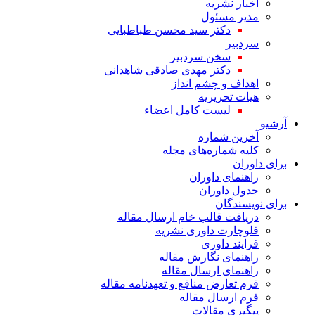
اخبار نشریه
مدیر مسئول
دکتر سید محسن طباطبایی
سردبیر
سخن سردبیر
دکتر مهدی صادقی شاهدانی
اهداف و چشم انداز
هیات تحریریه
لیست کامل اعضاء
آرشیو
آخرین شماره
کلیه شماره‌های مجله
برای داوران
راهنمای داوران
جدول داوران
برای نویسندگان
دریافت قالب خام ارسال مقاله
فلوچارت داوری نشریه
فرایند داوری
راهنمای نگارش مقاله
راهنمای ارسال مقاله
فرم تعارض منافع و تعهدنامه مقاله
فرم ارسال مقاله
پیگیری مقالات