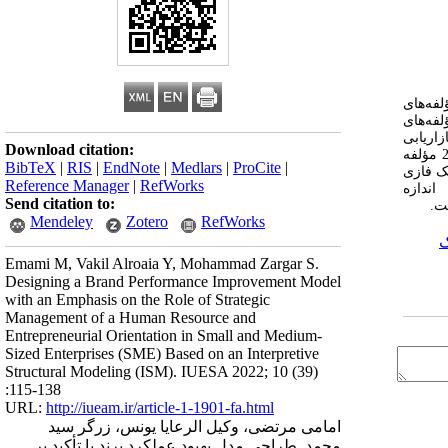
فه‌های
فه‌های
 نیمه ساختاریافته که با 9 نفر از خبرگان بازاریابی
Download citation:
و اساتید دانشگاه که به شیوه گلوله برفی انتخاب شده بودند، شناسایی شد. مصاحبه ها با سه روش کدگذاری باز، محوری و انتخابی، کدگذاری شدند و 21 مؤلفه
BibTeX
|
RIS
|
EndNote
|
Medlars
|
ProCite
|
نوان ورودی تحلیل میک مک فازی
Reference Manager
|
RefWorks
اندازه
Send citation to:
ست.
Mendeley
Zotero
RefWorks
ک
Emami M, Vakil Alroaia Y, Mohammad Zargar S.
Designing a Brand Performance Improvement Model
with an Emphasis on the Role of Strategic
Management of a Human Resource and
Entrepreneurial Orientation in Small and Medium-
Sized Enterprises (SME) Based on an Interpretive
Structural Modeling (ISM). IUESA 2022; 10 (39)
:115-138
URL:
http://iueam.ir/article-1-1901-fa.html
امامی مرتضی، وکیل الرعایا یونس، زرگر سید
محمد. طراحی مدل بهبود عملکرد برند با تأکید بر