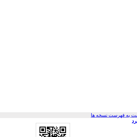
ت به فهرست نسخه ها
 SME مبتنی بر رویکرد