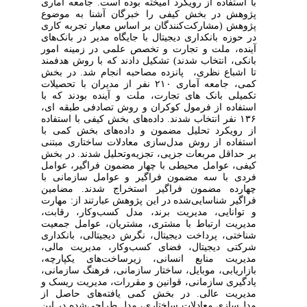
با استفاده از رویکرد آمیخته بوده است. جامعه آماری
پژوهش در بخش کیفی را خبرگان آشنا به موضوع
پژوهش (مشارکت‌کنندگان بر اساس معیار تجربه کاری
در حوزه بانکداری دیجیتال با جایگاه مدیر در بانک‌های
آینده، ملت و تجارت و تخصص علمی در زمینه امور
بانکی، انتخاب شدند) تشکیل دادند که با روش هدفمند
تا اشباع نظری، پانزده مصاحبه انجام شد. در بخش
کمی، جامعه آماری ۲۱۰ نفر از مدیران با تحصیلات
تکمیلی بانک های تجارت، ملت و آینده بودند که با
استفاده از فرمول کوکران و روش تصادفی طبقه ای،
۱۳۶ نفر انتخاب شدند. داده‌های بخش کیفی با استفاده
از رویکرد تحلیل مضمون و داده‌های بخش کمی با
استفاده از روش مدل‌سازی معادلات ساختاری مبتنی
بر حداقل مربعات جزیی، تجزیه‌وتحلیل شدند. در بخش
کیفی، عوامل محیطی با چهار مضمون فراگیر، عوامل
فردی با سه مضمون فراگیر و عوامل سازمانی با
چهارده مضمون فراگیر استخراج شدند. مضامین
فراگیر شناسایی‌شده در این پژوهش عبارتند از: مهارت
و توانایی، مدیریت برند، مدل کسب‌وکار، رقابت،
مدیریت ارتباط با مشتری، مشتریان، عوامل جمعیت
شناختی، پرداخت دیجیتال، نگرش دیجیتالی، بانکداری
شرکتی دیجیتال، فضای کسب‌وکار، مدیریت مالی،
مدیریت منابع انسانی، زیرساخت‌های یکپارچه،
بازاریابی، موبایل، ساختار سازمانی، فرهنگ ‌سازمانی،
یادگیری سازمانی، قوانین و مقررات، مدیریت ریسک و
مدیریت عالی. در بخش کمی یافته‌های حاصل از
مدل‌سازی معادلات ساختاری، مدل طراحی‌شده در این