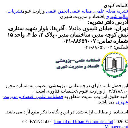
مات کلیدی
ریه
مجله علمی
,
مقاله علمی
انجمن علمی
وزارت علوم
نشریات
,
لیه شهری
,اقتصاد و مدیریت شهری
رس دفتر نشریه:
ران، خیابان نلسون ماندلا - آفریقا، بلوار شهید ستاری،
 کوچه مدیر، ساختمان مدیر - پلاک ۲، ط ۴، واحد ۱۵
ره تماس: ۸۸۶۵۹۰۰۷-۰۲۱
: ۸۸۶۵۹۰۰۴-۰۲۱
ن فصل نامه دارای درجه علمی - پژوهشی مصوب به شماره مجوز
 از وزارت علوم ،تحقیقات فناوری است .
یه حقوق این وب سایت متعلق به
فصلنامه علمی اقتصاد و مدیریت
ری
می باشد.
تفاده از مطالب ارایه شده در این پایگاه با ذکر منبع آزاد می باشد.
Journal of Urban Economics and
© 202
Manageme