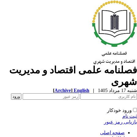
صلنامه علمی اقتصاد و مدیریت
هری
1 مرداد 1405
|
English
]
Archive
[
ورود خودکار
ت نام
زیابی رمز عبور
صفحه اصلی