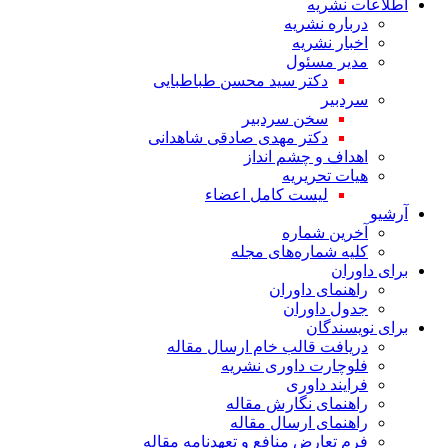
اطلاعات نشریه
درباره نشریه
اخبار نشریه
مدیر مسئول
دکتر سید محسن طباطبایی
سردبیر
سخن سردبیر
دکتر مهدی صادقی شاهدانی
اهداف و چشم انداز
هیات تحریریه
لیست کامل اعضاء
آرشیو
آخرین شماره
کلیه شماره‌های مجله
برای داوران
راهنمای داوران
جدول داوران
برای نویسندگان
دریافت قالب خام ارسال مقاله
فلوچارت داوری نشریه
فرایند داوری
راهنمای نگارش مقاله
راهنمای ارسال مقاله
فرم تعارض منافع و تعهدنامه مقاله