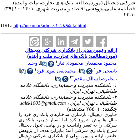
شرکتی دیجیتال (موردمطالعه: بانک های تجارت، ملت و آینده).
فصلنامه علمی-پژوهشی اقتصاد و مدیریت شهری. ۱۴۰۱; ۱۰ (۳۹)
:۱-۲۴
URL:
http://iueam.ir/article-۱-۱۸۹۵-fa.html
ارائه و تبیین مدلی از بانکداری شرکتی دیجیتال
(موردمطالعه: بانک های تجارت، ملت و آینده)
۱
محمود محمدیان محمودی ‎تبار
،
وحید
۱
۱
ناصحی ‎فر
،
محمدتقی تقوی ‎فرد
۲
*
،
علیرضا سالک ‎مقدم
۱- دانشکده مدیریت و حسابداری، دانشگاه علامه
طباطبائی، تهران، ایران
۲- دانشکده مدیریت و حسابداری، دانشگاه علامه
طباطبائی، تهران، ایران ،
salek1001@gmail.com
چکیده:
(۲۵۵۰ مشاهده)
فناوری دیجیتال، بازسازی ساختارهای بانکداری خرد را
سال ها پیش شروع کرد اما بسیار دیرتر، بانکداری
شرکتی را به تغییر واداشت و در نهایت، تحول دیجیتال
سراغ بانکداری شرکتی آمد؛ بنابراین هدف از پژوهش
حاضر، ارائه و تبیین مدلی از بانکداری شرکتی دیجیتال