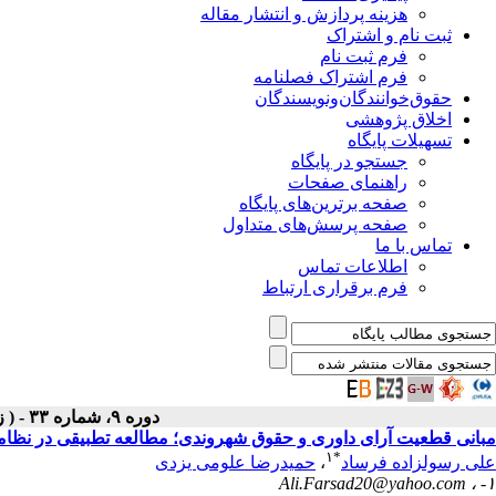
هزینه پردازش و انتشار مقاله
ثبت نام و اشتراک
فرم ثبت نام
فرم اشتراک فصلنامه
حقوق‌خوانندگان‌و‌نویسندگان
اخلاق پژوهشی
تسهیلات پایگاه
جستجو در پایگاه
راهنمای صفحات
صفحه برترین‌های پایگاه
صفحه پرسش‌های متداول
تماس با ما
اطلاعات تماس
فرم برقراری ارتباط
دوره ۹، شماره ۳۳ - ( زمستان ۱۳۹۹ )
مبانی قطعیت آرای داوری و حقوق شهروندی؛ مطالعه تطبیقی در نظام‎های ملی و بین‌المللی
۱
*
علی رسول‎زاده فرساد
،
حمیدرضا علومی یزدی
Ali.Farsad20@yahoo.com
۱- ،