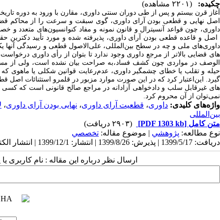
چکیده:
(۲۲۰۱ مشاهده)
آغاز قرن بیستم و پس از طی دوران سنتی داوری، مقارن با ورود به دوره تاریخ
اصل نهایی و قطعی بودن آرای داوری، گوی سبقت و سرعت را از محاکم قضای
اوری، چون قواعد آنسیترال و قانون نمونه و مفاد کنوانسیون
صل و قاعده قطعی بودن آرای داوری، پذیرفته شده و مورد تأیید دکترین حقو
داوری‌های ملی و چه در سطح بین‌المللی، علی‌الاصول قطعی و رسیدگی آنها یک
ای قضایی بالاتر از مرجع داوری وجود ندارد تا بتوان از رأی داوری درخواس
لوصف در مواردی چون کشف فساد،
به صراحت بیان نشده است، ولی از مسل
حیله و تقلب یا خطای چشمگیر داوری، عدم‌رعایت قوانین شکلی یا ماهوی ک
یرد. این
اعتبار کرد که در این صورت موارد مزبور در قلمرو استثنائات اصل ق
ای غیرقابل سلب و دادخواهی آزادانه در مراجع صالح قانونی است که کسی ر
نمی
توان از آن محروم کرد.
واژه‌های کلیدی:
داوری
،
قطعیت آرای داوری
،
نهایی بودن آرای داوری
،
ل
بین‌المللی
متن کامل
[PDF 1303 kb]
(۲۹۰۳ دریافت)
نوع مطالعه:
پژوهشي
| موضوع مقاله:
تخصصي
دریافت: 1399/5/17 | پذیرش: 1399/8/26 | انتشار: 1399/12/1 | انتشار الکترونیک: 1399/12/1
ارسال نظر درباره این مقاله : نام کاربری ی