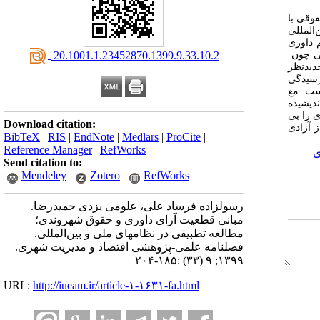
وقی با
المللی
 مهم داوری
‎ 20.1001.1.23452870.1399.9.33.10.2
لی چون
دیدنظر
رسیدگی
ست. مع
دیشیده
ی را بی
Download citation:
 آزادی
BibTeX
|
RIS
|
EndNote
|
Medlars
|
ProCite
|
Reference Manager
|
RefWorks
ی
Send citation to:
Mendeley
Zotero
RefWorks
رسول‎زاده فرساد علی، علومی یزدی حمیدرضا.
مبانی قطعیت آرای داوری و حقوق شهروندی؛
مطالعه تطبیقی در نظام‎های ملی و بین‌المللی.
فصلنامه علمی-پژوهشی اقتصاد و مدیریت شهری.
۱۳۹۹; ۹ (۳۳) :۱۸۵-۲۰۴
URL:
http://iueam.ir/article-۱-۱۶۳۱-fa.html