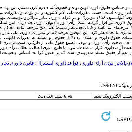
ی و حساس حقوق داوری نوین بوده و خصوصاً نیمه دوم قرن بیستم، این نهاد حق
ی ربوده است. حسب مقررات ملی اکثر کشورها و نیز قواعد و مقررات بین‌
های متعدد و خصوصاً کنوانسیون ۱۹۵۸ نیویورک و نیز قواعد داوری سایر مراکز و مؤسسات
ق داوری نیز قرار گرفته است. رأی داور یا دیوان داوری چه در
،
ICC
بین‌المل
 مرحله‌ای می‌باشد و قابل تجدیدنظر نیست؛ یعنی هیچ مرجعی مانند محاکم تج
ت ممیزی یا تجدیدنظر کرد. این موضوع هرچند که در مقررات داوری ملی ما
در 
مات حقوق داوری و مستدل به دلایل حقوقی و مستند به مقررات قانونی ا
ه مخل صحت رأی داوری و موجب تضییع حقوق یکی از طرفین است، تدابیری ان
طعیت آرای داوری قرار می
شده تا بتوان با طرح دعوی ابطال یا بطلان، رأی داور
ا
مهم از حقوق مسلم شهروندی است که بر اصول کرامت انسانی و صیانت از
ازم‌الاجرا بودن آرای داوری
،
قواعد داوری آنسیترال
،
قانون داوری تجار
ا پست الکترونیک شما: