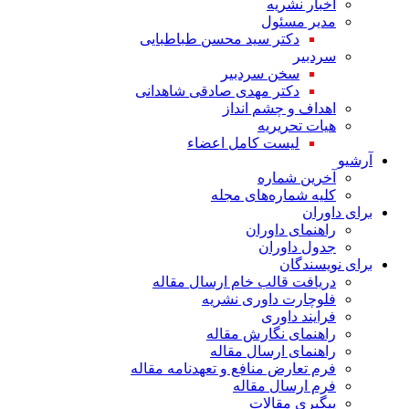
اخبار نشریه
مدیر مسئول
دکتر سید محسن طباطبایی
سردبیر
سخن سردبیر
دکتر مهدی صادقی شاهدانی
اهداف و چشم انداز
هیات تحریریه
لیست کامل اعضاء
آرشیو
آخرین شماره
کلیه شماره‌های مجله
برای داوران
راهنمای داوران
جدول داوران
برای نویسندگان
دریافت قالب خام ارسال مقاله
فلوچارت داوری نشریه
فرایند داوری
راهنمای نگارش مقاله
راهنمای ارسال مقاله
فرم تعارض منافع و تعهدنامه مقاله
فرم ارسال مقاله
پیگیری مقالات