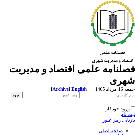
صلنامه علمی اقتصاد و مدیریت
هری
1 مرداد 1405
|
English
]
Archive
[
ورود خودکار
ت نام
زیابی رمز عبور
صفحه اصلی