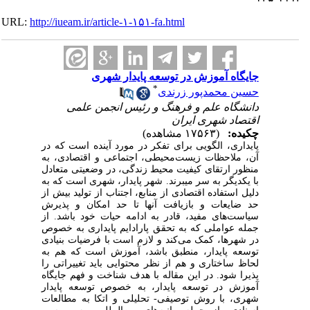
URL:
http://iueam.ir/article-۱-۱۵۱-fa.html
جایگاه آموزش در توسعه پایدار شهری
*
حسین محمدپور زرندی
دانشگاه علم و فرهنگ و رئیس انجمن علمی
اقتصاد شهری ایران
چکیده:
(۱۷۵۶۳ مشاهده)
پایداری، الگویی برای تفکر در مورد آینده است که در
آن، ملاحظات زیست‌محیطی، اجتماعی و اقتصادی، به
منظور ارتقای کیفیت محیط زندگی، در وضعیتی متعادل
با یکدیگر به سر می­برند.
شهر پایدار، شهری است که به
دلیل استفاده اقتصادی از منابع، اجتناب از تولید بیش از
حد ضایعات و بازیافت آنها تا حد امکان و پذیرش
سیاست‌های مفید، قادر به ادامه حیات خود باشد.
از
جمله عواملی که به تحقق پارادایم پایداری به خصوص
در شهرها، کمک می‌کند و لازم است با فرضیات بنیادی
توسعه پایدار، منطبق باشد، آموزش است که هم به
لحاظ ساختاری و هم از نظر محتوایی باید تغییراتی را
پذیرا شود. در این مقاله با هدف شناخت و فهم جایگاه
آموزش در توسعه پایدار، به خصوص توسعه پایدار
شهری، با روش توصیفی- تحلیلی و اتکا به مطالعات