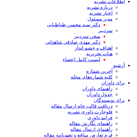
اطلاعات نشریه
درباره نشریه
اخبار نشریه
مدیر مسئول
دکتر سید محسن طباطبایی
سردبیر
سخن سردبیر
دکتر مهدی صادقی شاهدانی
اهداف و چشم انداز
هیات تحریریه
لیست کامل اعضاء
آرشیو
آخرین شماره
کلیه شماره‌های مجله
برای داوران
راهنمای داوران
جدول داوران
برای نویسندگان
دریافت قالب خام ارسال مقاله
فلوچارت داوری نشریه
فرایند داوری
راهنمای نگارش مقاله
راهنمای ارسال مقاله
فرم تعارض منافع و تعهدنامه مقاله