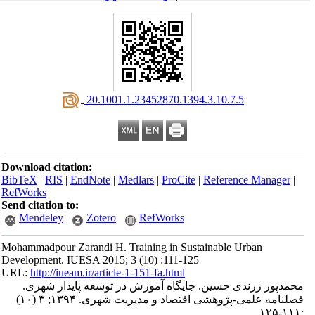
‎ 20.1001.1.23452870.1394.3.10.7.5
Download citation:
BibTeX
|
RIS
|
EndNote
|
Medlars
|
ProCite
|
Reference Manager
|
RefWorks
Send citation to:
Mendeley
Zotero
RefWorks
Mohammadpour Zarandi H. Training in Sustainable Urban
Development. IUESA 2015; 3 (10) :111-125
URL:
http://iueam.ir/article-1-151-fa.html
محمدپور زرندی حسین. جایگاه آموزش در توسعه پایدار شهری.
فصلنامه علمی-پژوهشی اقتصاد و مدیریت شهری. ۱۳۹۴; ۳ (۱۰)
:۱۱۱-۱۲۵