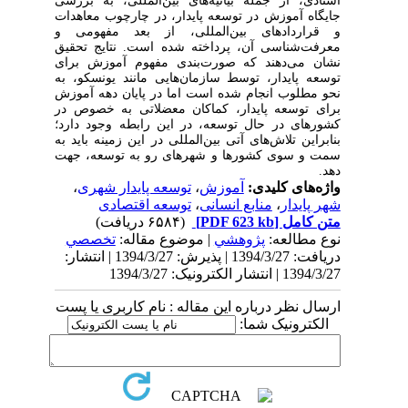
اسنادی، از جمله بیانیه‌های بین‌المللی، به بررسی
جایگاه آموزش در توسعه پایدار، در چارچوب معاهدات
و قراردادهای بین‌المللی، از بعد مفهومی و
معرفت‌شناسی آن، پرداخته شده است. نتایج تحقیق
نشان می‌دهند که صورت‌بندی مفهوم آموزش برای
توسعه پایدار، توسط سازمان‌هایی مانند یونسکو، به
نحو مطلوب انجام شده است اما در پایان دهه آموزش
برای توسعه پایدار، کماکان معضلاتی به خصوص در
کشورهای در حال توسعه، در این رابطه وجود دارد؛
بنابراین تلاش‌های آتی بین‌المللی در این زمینه باید به
سمت و سوی کشورها و شهرهای رو به توسعه، جهت‌
دهد.
واژه‌های کلیدی:
آموزش
،
توسعه پایدار شهری
،
شهر پایدار
،
منابع انسانی
،
توسعه اقتصادی
متن کامل
[PDF 623 kb]
(۶۵۸۴ دریافت)
نوع مطالعه:
پژوهشي
| موضوع مقاله:
تخصصي
دریافت: 1394/3/27 | پذیرش: 1394/3/27 | انتشار:
1394/3/27 | انتشار الکترونیک: 1394/3/27
ارسال نظر درباره این مقاله : نام کاربری یا پست
الکترونیک شما: