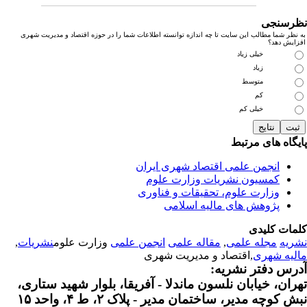
رسنجی
نظر شما مطالب این سایت تا چه اندازه توانسته اطلاعات شما را در حوزه اقتصاد و مدیریت شهری
زایش دهد؟
خیلی زیاد
زیاد
متوسط
کم
خیلی کم
یگاه های مرتبط
انجمن علمی اقتصاد شهری ایران
کمسیون نشریات وزارت علوم
وزارت علوم، تحقیقات و فناوری
پژوهش های مالیه اسلامی
مات کلیدی
ریه
مجله علمی
,
مقاله علمی
انجمن علمی
وزارت علوم
نشریات
,
لیه شهری
,اقتصاد و مدیریت شهری
رس دفتر نشریه:
ران، خیابان نلسون ماندلا - آفریقا، بلوار شهید ستاری،
 کوچه مدیر، ساختمان مدیر - پلاک ۲، ط ۴، واحد ۱۵