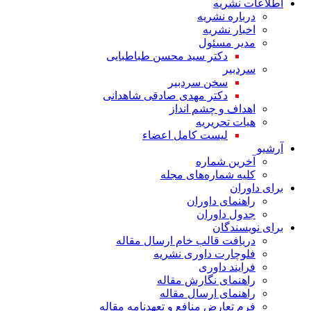
اطلاعات نشریه
درباره نشریه
اخبار نشریه
مدیر مسئول
دکتر سید محسن طباطبایی
سردبیر
سخن سردبیر
دکتر مهدی صادقی شاهدانی
اهداف و چشم انداز
هیات تحریریه
لیست کامل اعضاء
آرشیو
آخرین شماره
کلیه شماره‌های مجله
برای داوران
راهنمای داوران
جدول داوران
برای نویسندگان
دریافت قالب خام ارسال مقاله
فلوچارت داوری نشریه
فرایند داوری
راهنمای نگارش مقاله
راهنمای ارسال مقاله
فرم تعارض منافع و تعهدنامه مقاله