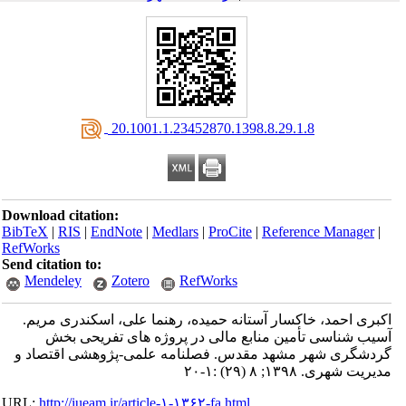
‎ 20.1001.1.23452870.1398.8.29.1.8
Download citation:
BibTeX
|
RIS
|
EndNote
|
Medlars
|
ProCite
|
Reference Manager
|
RefWorks
Send citation to:
Mendeley
Zotero
RefWorks
اکبری احمد، خاکسار آستانه حمیده، رهنما علی، اسکندری مریم.
آسیب ‌شناسی تأمین منابع مالی در پروژه‌ های تفریحی بخش
گردشگری شهر مشهد مقدس. فصلنامه علمی-پژوهشی اقتصاد و
مدیریت شهری. ۱۳۹۸; ۸ (۲۹) :۱-۲۰
URL:
http://iueam.ir/article-۱-۱۳۶۲-fa.html