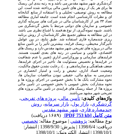
گردشگری شهر مشهد مقدس می
‌باشد و به رتبه
‌بندی این ریسک
‌ها برای هر یک از روش‌
های تأمین مالی پرداخته شده است.
این
مطالعه به روش توصیفی- تحلیلی و با استفاده از منابع کتابخانه
‌ای و نظرات کارشناسی انجام شده است. جامعه آماری مطالعه
تعداد ۳۳ نفر از کارشناسان مالی در شرکت‌
های سرمایه
‌گذاری
خصوصی و سازمان
‌های دولتی مرتبط با بخش گردشگری می
‌باشند. شیوه نمونه‌گیری، از نوع هدفمند یا اشباع نظری می
‌باشد.
در این مطالعه به منظور تجمیع نظر کارشناسان، از روش برنامه
‌ریزی چندمعیاره فازی استفاده شد.
طبق نتایج، در بین عوامل
تأثیرگذار محیطی، ریسک فرایند، بیشترین تأثیر را بر تأمین منابع
مالی در پروژه
‌های تفریحی شهر مشهد مقدس دارد و ریسک
‌های
اقتصادی، قانونی و سیاسی در رتبه
‌های بعدی اهمیت هستند
.
فرایندهای سازمانی و بوروکراسی اداری (تغییر یا عدم‌
شفافیت
در فرایندها و تخصیص مسئولیت‌
ها، تأخیر در اجرای فرایندها،
ضعف هماهنگی و سازماندهی و ...)، رعایت نشدن حقوق مالکیت،
وضعیت فساد اداری، تبعیض و رانت و امتیاز انحصاری در
دسترسی به منابع مالی، حقیقی نبودن مناقصات سازمان
‌ها،
نحوه مشارکت بانک
‌ها با بخش خصوصی در اجرای پروژه‌
ها و
نحوه مشارکت بخش عمومی با بخش خصوصی در تأمین مالی
پروژه‌
ها؛ از جمله ریسک
‌های فرایندی در تأمین مالی پروژه‌
های
تفریحی شهر مشهد می‌باشند.
واژه‌های کلیدی:
تأمین مالی
،
پروژه ‌های تفریحی
،
گردشگری
،
بازار پول
،
بازار سرمایه
،
روش
چندمعیاره فازی
،
شهر مشهد مقدس
متن کامل
[PDF 753 kb]
(۱۶۸۹ دریافت)
نوع مطالعه:
پژوهشي
| موضوع مقاله:
تخصصي
دریافت: 1398/6/4 | پذیرش: 1398/9/30 | انتشار:
1398/10/1 | انتشار الکترونیک: 1398/10/1