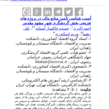
آسیب ‌شناسی تأمین منابع مالی در پروژه‌ های
تفریحی بخش گردشگری شهر مشهد مقدس
۲
*
۱
احمد اکبری
،
حمیده خاکسار آستانه
،
علی
۴
۳
رهنما
،
مریم اسکندری
۱- استاد گروه اقتصاد کشاورزی، دانشکده
مدیریت و اقتصاد، دانشگاه سیستان و بلوچستان،
زاهدان، ایران
۲- عضو هیأت علمی گروه اقتصاد گردشگری،
جهاد دانشگاهی خراسان رضوی، خراسان
رضوی، ایران ،
khaksar@acecr.ac.ir
۳- دانشجوی دکتری اقتصاد کشاورزی، دانشکده
مدیریت و اقتصاد، دانشگاه سیستان و بلوچستان،
زاهدان، ایران
۴- کارشناسی ‎ارشد آموزش‎ های الکترونیکی،
دانشکده کارآفرینی، دانشگاه تهران، تهران، ایران
چکیده:
(۳۰۵۰ مشاهده)
در تأمین منابع مالی پروژه
‌های تفریحی علاوه‌
بر ویژگی‌
های هر
یک از روش
‌های تأمین مالی که بر انتخاب این روش‌
ها از سوی
سرمایه
گذاران دارای اهمیت است، عوامل محیطی و بیرونی نیز
به صورت
ریسک‌
های مختلف، تأثیرگذار هستند.
هدف این مطالعه،
آسیب
‌شناسی تأمین منابع مالی برای پروژه
‌های تفریحی بخش