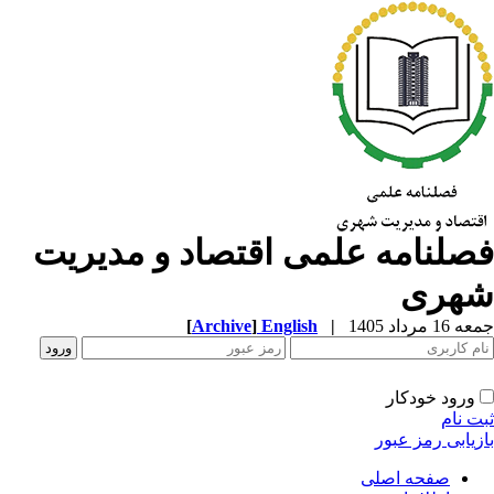
صلنامه علمی اقتصاد و مدیریت
هری
1 مرداد 1405
|
English
]
Archive
[
ورود خودکار
ت نام
زیابی رمز عبور
صفحه اصلی