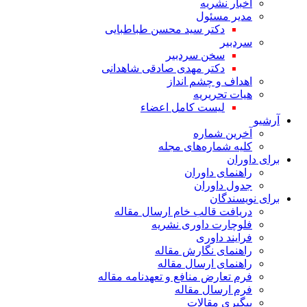
اخبار نشریه
مدیر مسئول
دکتر سید محسن طباطبایی
سردبیر
سخن سردبیر
دکتر مهدی صادقی شاهدانی
اهداف و چشم انداز
هیات تحریریه
لیست کامل اعضاء
آرشیو
آخرین شماره
کلیه شماره‌های مجله
برای داوران
راهنمای داوران
جدول داوران
برای نویسندگان
دریافت قالب خام ارسال مقاله
فلوچارت داوری نشریه
فرایند داوری
راهنمای نگارش مقاله
راهنمای ارسال مقاله
فرم تعارض منافع و تعهدنامه مقاله
فرم ارسال مقاله
پیگیری مقالات