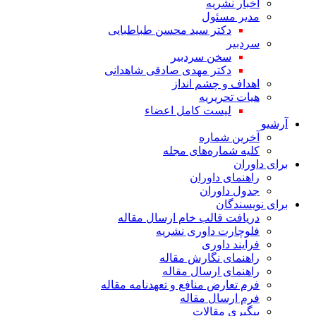
اخبار نشریه
مدیر مسئول
دکتر سید محسن طباطبایی
سردبیر
سخن سردبیر
دکتر مهدی صادقی شاهدانی
اهداف و چشم انداز
هیات تحریریه
لیست کامل اعضاء
آرشیو
آخرین شماره
کلیه شماره‌های مجله
برای داوران
راهنمای داوران
جدول داوران
برای نویسندگان
دریافت قالب خام ارسال مقاله
فلوچارت داوری نشریه
فرایند داوری
راهنمای نگارش مقاله
راهنمای ارسال مقاله
فرم تعارض منافع و تعهدنامه مقاله
فرم ارسال مقاله
پیگیری مقالات