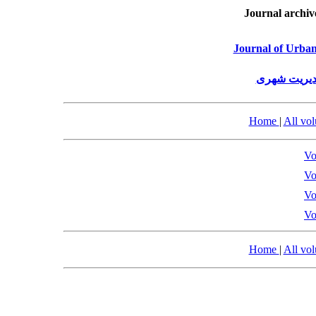
Journal archiv
Journal of Urba
مدیریت شهری
Home
|
All vo
Vo
Vo
Vo
Vo
Home
|
All vo