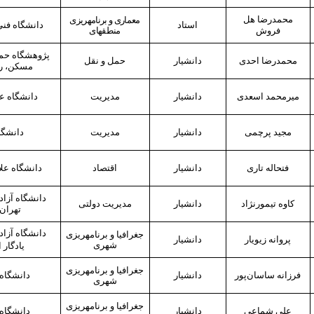
محمدرضا هل
معماری و برنامه‎ریزی
استاد
دانشگاه فنی
فروش
منطقه‎ای
پژوهشگاه حمل
محمدرضا احدی
دانشیار
حمل و نقل
مسکن، ره
میرمحمد اسعدی
دانشیار
مدیریت
دانشگاه عل
مجید پرچمی
دانشیار
مدیریت
دانشگا
فتح‏اله تاری
دانشیار
اقتصاد
دانشگاه علا
دانشگاه آزاد
کاوه تیمورنژاد
دانشیار
مدیریت دولتی
تهران
دانشگاه
آزاد
جغرافیا و برنامه‎ریزی
پروانه زیویار
دانشیار
شهری
یادگار 
جغرافیا و برنامه‎ریزی
فرزانه ساسان
پور
دانشیار
دانشگاه
شهری
جغرافیا و برنامه
ریزی
علی شماعی
دانشیار
دانشگاه