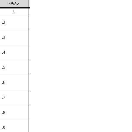
ردیف
۱.