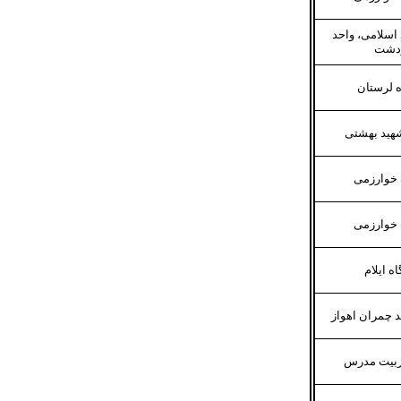
 اسلامی، واحد
دشت
 لرستان
هید بهشتی
 خوارزمی
 خوارزمی
ه ایلام
 چمران اهواز
ربیت مدرس