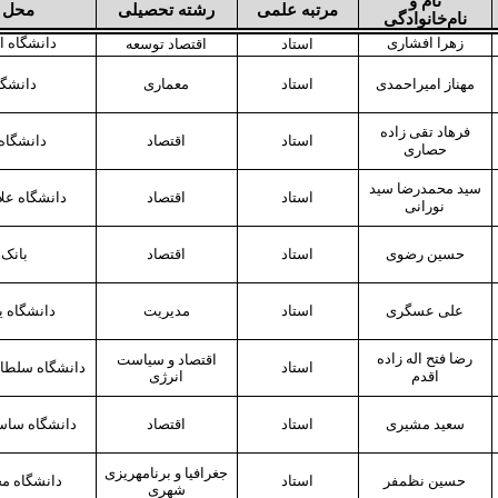
نام و
مرتبه علمی
رشته تحصیلی
محل 
نام‌خانوادگی
زهرا
افشاری
دانشگاه
ا
استاد
اقتصاد
توسعه
مهناز امیراحمدی
استاد
معماری
دانشگا
فرهاد تقی
زاده
استاد
اقتصاد
دانشگاه 
حصاری
سید محمدرضا سید
استاد
اقتصاد
دانشگاه علا
نورانی
حسین رضوی
استاد
اقتصاد
بانک 
علی عسگری
استاد
مدیریت
دانشگاه یو
رضا فتح
اله
زاده
اقتصاد و سیاست
استاد
دانشگاه سلطا
اقدم
انرژی
سعید مشیری
استاد
اقتصاد
دانشگاه ساسک
جغرافیا و برنامه
ریزی
حسین نظم‎فر
استاد
دانشگاه مح
شهری