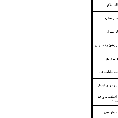
ه ایلام
 لرستان
ه شیراز
 (عج) رفسنجان
 پیام نور
مه طباطبائی
 چمران اهواز
 اسلامی، واحد
نان
 خوارزمی