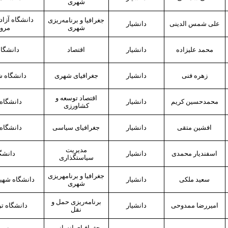
شهری
دانشگاه آزاد
جغرافیا و برنامه‌ریزی
علی شمس
الدینی
دانشیار
شهری
مرو
محمد علیزاده
دانشیار
اقتصاد
دانشگاه
زهره فنی
دانشیار
جغرافیای شهری
دانشگاه ش
اقتصاد توسعه و
محمدحسین کریم
دانشیار
دانشگاه
کشاورزی
افشین متقی
دانشیار
جغرافیای سیاسی
دانشگاه
مدیریت
اسفندیار محمدی
دانشیار
دانشگا
سیاست‎گذاری
جغرافیا و برنامه‎ریزی
سعید ملکی
دانشیار
دانشگاه شهید
شهری
برنامه
ریزی حمل و
امیررضا ممدوحی
دانشیار
دانشگاه ت
نقل
جغرافیای انسانی-