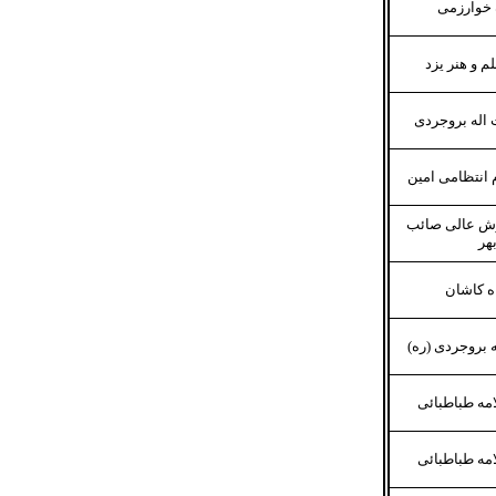
 خوارزمی
م و هنر یزد
 اله بروجردی
 انتظامی امین
ش عالی صائب
بهر
ه کاشان
ه بروجردی (ره)
مه طباطبائی
مه طباطبائی