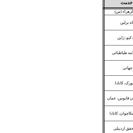
خدمت
لزهراء (س)
ه برلین
کیو، ژاپن
مه طباطبائی
جهانی
رک، کانادا
ن قابوس، عمان
اچوان، کانادا
قق اردبیلی