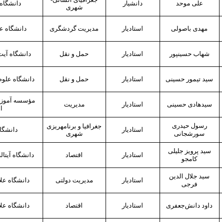
علی موحد
دانشیار
دانشگاه
شهری
مهدی باصولی
استادیار
مدیریت گردشگری
دانشگاه عل
شهاب حسین‏پور
استادیار
حمل و نقل
دانشگاه آیت
سید تیمور حسینی
استادیار
حمل و نقل
دانشگاه علوم
مؤسسه آموز
سیدهادی حسینی
استادیار
مدیریت
ا
رسول حیدری
جغرافیا و برنامه‎ریزی
استادیار
دانشگا
سورشجانی
شهری
سید پرویز جلیلی
استادیار
اقتصاد
دانشگاه آیت
ال
کامجو
سید جلال
‎الدین
استادیار
مدیریت دولتی
دانشگاه علا
فرجی
داود دانش
جعفری
استادیار
اقتصاد
دانشگاه علا