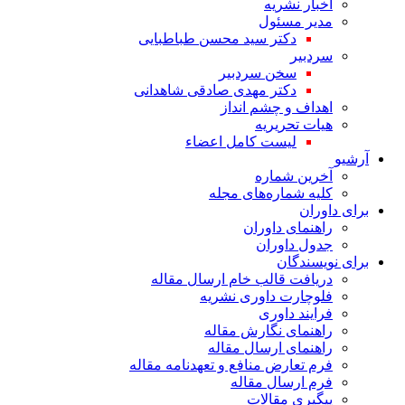
اخبار نشریه
مدیر مسئول
دکتر سید محسن طباطبایی
سردبیر
سخن سردبیر
دکتر مهدی صادقی شاهدانی
اهداف و چشم انداز
هیات تحریریه
لیست کامل اعضاء
آرشیو
آخرین شماره
کلیه شماره‌های مجله
برای داوران
راهنمای داوران
جدول داوران
برای نویسندگان
دریافت قالب خام ارسال مقاله
فلوچارت داوری نشریه
فرایند داوری
راهنمای نگارش مقاله
راهنمای ارسال مقاله
فرم تعارض منافع و تعهدنامه مقاله
فرم ارسال مقاله
پیگیری مقالات