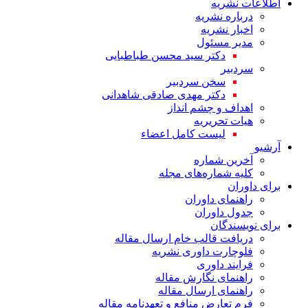
اطلاعات نشریه
درباره نشریه
اخبار نشریه
مدیر مسئول
دکتر سید محسن طباطبایی
سردبیر
سخن سردبیر
دکتر مهدی صادقی شاهدانی
اهداف و چشم انداز
هیات تحریریه
لیست کامل اعضاء
آرشیو
آخرین شماره
کلیه شماره‌های مجله
برای داوران
راهنمای داوران
جدول داوران
برای نویسندگان
دریافت قالب خام ارسال مقاله
فلوچارت داوری نشریه
فرایند داوری
راهنمای نگارش مقاله
راهنمای ارسال مقاله
فرم تعارض منافع و تعهدنامه مقاله