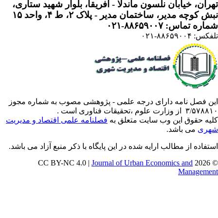
ران، خیابان نلسون ماندلا - آفریقا، بلوار شهید ستاری،
 کوچه مدیر، ساختمان مدیر - پلاک ۲، ط ۴، واحد ۱۵
ره تماس: ۸۸۶۵۹۰۰۷-۰۲۱
: ۸۸۶۵۹۰۰۴-۰۲۱
ن فصل نامه دارای درجه علمی - پژوهشی مصوب به شماره مجوز
 از وزارت علوم ،تحقیقات فناوری است .
یه حقوق این وب سایت متعلق به
فصلنامه علمی اقتصاد و مدیریت
ری
می باشد.
تفاده از مطالب ارایه شده در این پایگاه با ذکر منبع آزاد می باشد.
Journal of Urban Economics and
© 202
Manageme