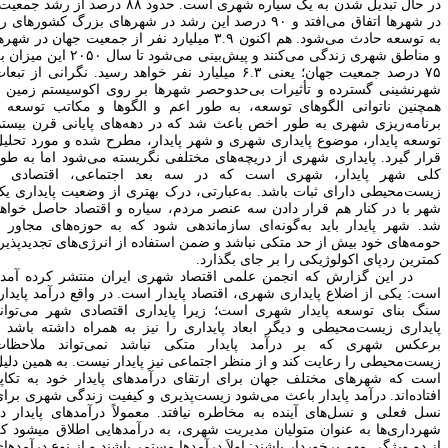
در حال تبدیل شدن به یک سیاره شهری است. حدود ۸۸ درصد از رشد جمعیت،
ر شهرها اتفاق می
افتد و ۹۰ درصد این رشد در شهرهای بزرگ کشورهای رو
ه توسعه حادث می
شود. هم اکنون ۳.۹ میلیارد نفر از جمعیت جهان در شهرها
 مناطق شهری زندگی می
کنند و پیش
بینی می
شود تا سال ۲۰۵۰ این میزان به
۷۵ درصد جمعیت جهان؛ یعنی ۶.۳ میلیارد نفر خواهد رسید. نگرانی از تبعات
هرنشینی گسترده و تأثیرات بی
حدوحصر شهرها بر روی اکوسیستم زمین و
مچنین ناتوانی الگوهای توسعه، به طور اعم و الگوها و مکاتب توسعه و
رنامه
ریزی شهری به طور اخص باعث شد که در دهه
های پایانی قرن بیستم
وسعه پایدار، موضوع پایداری شهری و شهر پایدار، مطرح شده و مورد تحلیل
رار گیرد. پایداری شهری از دریچه
های مختلفی نگریسته می
شود اما به طور
لی شهر پایدار، شهری است که در سه بعد اجتماعی، اقتصادی و
یست
محیطی دارای ثبات باشد. به
عبارتی، درک بهتری از وضعیت پایداری یک
هر با در کنار هم قرار دادن سه عنصر مردم، سیاره و اقتصاد حاصل خواهد
د. شهر پایدار باید به
گونه
ای سازماندهی شود که به حوزه
های مجاور و
ومه
های خود بیش از حد متکی نباشد و ضمن استفاده از انرژی
های تجدیدپذیر،
مترین ردپای اکولوژیکی را بر جای بگذارد.
ر این گزارش که انجمن علمی اقتصاد شهری ایران منتشر کرده آمده
ست: یکی از اضلاع پایداری شهری، اقتصاد پایدار است. در واقع درآمد پایدار،
نگ بنای توسعه پایدار شهری است؛ زیرا پایداری اقتصادی شهر می
تواند
ایداری زیست
محیطی و دیگر ابعاد پایداری را نیز به همراه داشته باشد و
رعکس شهری که بر درآمد پایدار متکی نباشد نمی
تواند ملاحظات
یست
محیطی را رعایت کند و از منظر اجتماعی نیز پایدار نیست. به همین دلیل
ست که شهرهای مختلف جهان برای ارتقای درآمدهای پایدار خود به تکاپو
فتاده
اند. درآمد پایدار باعث می
شود زیست
پذیری و کیفیت زندگی شهری برای
سل فعلی و نسل‌های آینده به مخاطره نیافتد. معمولاً درآمدهای پایدار در
هرداری
ها به عنوان متولیان مدیریت شهری، به درآمدهایی اطلاق می‏شود که
ز دو ویژگی مهم برخوردار باشند: اولاَ درآمدها مستمر باشند و از نوع درآمدهای