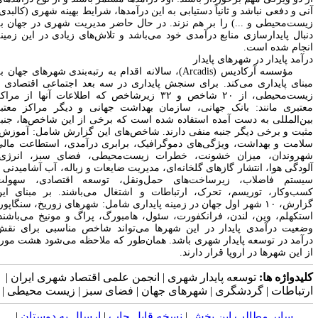
نی و دفعی نباشد و ثانیاً دستیابی به این درآمدها، شرایط بهینه شهری (کالبدی،
یست
محیطی و ...) را بر هم نزند. در حال حاضر مدیریت شهری در جهان به
نبال پایدارسازی منابع درآمدی خود می
باشد و تلاش
های زیادی در این زمینه
نجام شده است.
رآمد پایدار در شهرهای پایدار
ؤسسه آرکادیس (
Arcadis
)، سالانه اقدام به رتبه
بندی شهرهای جهان بر
بنای پایداری می
کند. برای سنجش پایداری در سه بعد اجتماعی اقتصادی و
یست
محیطی، از ۲۰ شاخص و ۳۲ زیرشاخص که اطلاعات آنها از مراکز
عتبری مانند: بانک جهانی، سازمان بهداشت جهانی و دیگر مراکز معتبر
ین‌المللی به دست آمده استفاده شده است که برخی از این شاخص
ها، جنبه
ثبت و برخی دیگر جنبه منفی دارند. شاخص‌های این گزارش شامل: آموزش،
لامت و بهداشت، ویژگی
های دموگرافیک، برابری درآمدی، استطاعت مالی
هروندان، میزان خشونت، خطرات زیست
محیطی، فضای سبز، انرژی،
لودگی هوا، انتشار گازهای گلخانه
ای، مدیریت ضایعات و زباله، آب آشامیدنی و
یستم فاضلاب، زیرساخت
های حمل
ونقل، توسعه اقتصادی، سهولت
سب
وکار، توریسم، تحرک، ارتباطات و اشتغال می
باشند. بر مبنای این
گزارش، ۱۰ شهر اول جهان در زمینه پایداری شامل: شهرهای زوریخ، سنگاپور،
ستکهلم، وین، لندن، فرانکفورت، سئول، هامبورگ، پراگ و مونیخ می
باشند.
ضعیت درآمدی پایدار در این شهرها می
تواند شاخص مناسبی برای نقش
رآمد در توسعه پایدار شهری باشد. همان
طور که ملاحظه می
شود هشت مورد
ز این شهرها در اروپا قرار دارند.
لیدواژه ها:
توسعه پایدار شهری | انجمن علمی اقتصاد شهری ایران |
رتباطات | گردشگری | شهرهای جهان | فضای سبز | زیست محیطی |
سایر مطالب این بخش
|
نسخه قابل چاپ
|
ارسال به دوستان
|