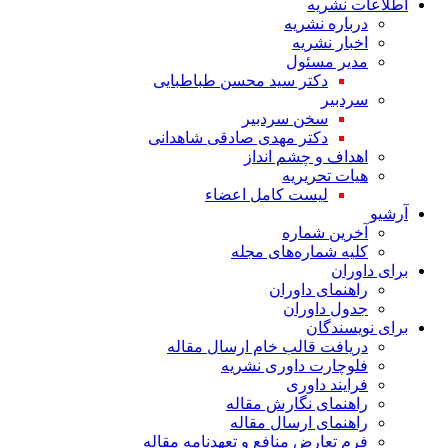
اطلاعات نشریه
درباره نشریه
اخبار نشریه
مدیر مسئول
دکتر سید محسن طباطبایی
سردبیر
سخن سردبیر
دکتر مهدی صادقی شاهدانی
اهداف و چشم انداز
هیات تحریریه
لیست کامل اعضاء
آرشیو
آخرین شماره
کلیه شماره‌های مجله
برای داوران
راهنمای داوران
جدول داوران
برای نویسندگان
دریافت قالب خام ارسال مقاله
فلوچارت داوری نشریه
فرایند داوری
راهنمای نگارش مقاله
راهنمای ارسال مقاله
فرم تعارض منافع و تعهدنامه مقاله