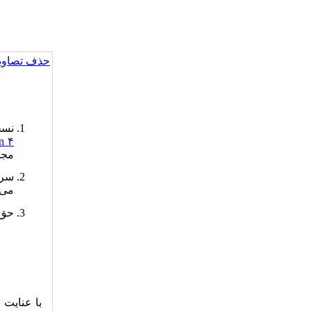
حذف تصاویر
نسخ
n ۴
مجله
سرق
می‌
حق 
با عنایت