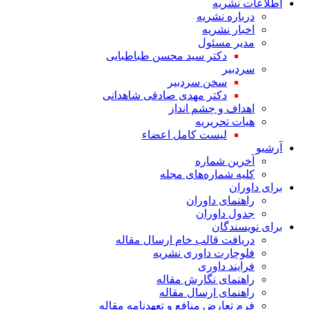
اطلاعات نشریه
درباره نشریه
اخبار نشریه
مدیر مسئول
دکتر سید محسن طباطبایی
سردبیر
سخن سردبیر
دکتر مهدی صادقی شاهدانی
اهداف و چشم انداز
هیات تحریریه
لیست کامل اعضاء
آرشیو
آخرین شماره
کلیه شماره‌های مجله
برای داوران
راهنمای داوران
جدول داوران
برای نویسندگان
دریافت قالب خام ارسال مقاله
فلوچارت داوری نشریه
فرایند داوری
راهنمای نگارش مقاله
راهنمای ارسال مقاله
فرم تعارض منافع و تعهدنامه مقاله