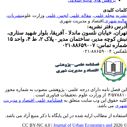
پژوهش های مالیه اسلامی
مات کلیدی
ریه
مجله علمی
,
مقاله علمی
انجمن علمی
وزارت علوم
نشریات
,
لیه شهری
,اقتصاد و مدیریت شهری
رس دفتر نشریه:
ران، خیابان نلسون ماندلا - آفریقا، بلوار شهید ستاری،
 کوچه مدیر، ساختمان مدیر - پلاک ۲، ط ۴، واحد ۱۵
ره تماس: ۸۸۶۵۹۰۰۷-۰۲۱
: ۸۸۶۵۹۰۰۴-۰۲۱
ن فصل نامه دارای درجه علمی - پژوهشی مصوب به شماره مجوز
 از وزارت علوم ،تحقیقات فناوری است .
یه حقوق این وب سایت متعلق به
فصلنامه علمی اقتصاد و مدیریت
ری
می باشد.
تفاده از مطالب ارایه شده در این پایگاه با ذکر منبع آزاد می باشد.
Journal of Urban Economics and
© 202