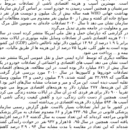
ست. مهمترین آسیب و هزینه اقتصادی ناشی از تصادفات مربوط به
رنشینان و همچنین آسیب رسیدن به خودرو است. بر اساس گزارش سازمان
هداشت جهانی
WHO
همه ساله بیش از یک میلیون و دویست هزار نفر در
سوانح جاده ای کشته و بیش ا ز ۵۰ میلیون نفر مصدوم می شوند.مطالعات این
سازمان نشان می دهد تا سال ۲۰۲۰ تصادفات جاده‌ای به سومین علل مرگ و
یر و معلولیت در جامعه بشری تبدیل می‌گردد
.
ر گزارشی که دپارتمان حمل و نقل ملی آمریکا منتشر کرده است در سال
۲۰۱۰ هزینه اقتصادی ناشی از تصادفات وسایل نقلیه موتوری در ایالات متحده
ا ۱.۹ درصد از ۱۴.۹۶ تریلیون دلار تولید ناخالص داخلی
(GDP)
این کشور
بوده است.به طور کلی، تقریبا ۷۵ درصد از این هزینه ها از طریق مالیات، حق
یمه و ... پرداخت می شود
.
طالعه دیگری که توسط اداره ایمنی حمل و نقل عمومی آمریکا منتشر شده
ست نشان می دهد آسیب های اقتصادی و اجتماعی از تصادفات خودرو در یک
سال بیش از ۸۷۱ میلیارد دلار بوده است. در این مطالعه، هزینه‌های اقتصادی
تصادفات خودروها و کامیون‌ها در سال ۲۰۱۰ مورد بررسی قرار گرفت،
هنگامی که ۳۲،۹۹۹ نفر کشته شدند، ۳.۹ میلیون زخمی و ۲۴ میلیون وسیله
قلیه آسیب دیده است. این مرگ و میر و صدمات مشابه سال‌های اخیر بود.از
کل این هزینه‌ها، ۲۷۷ میلیارد دلار به هزینه‌های اقتصادی مربوط می شود،
تقریبا ۹۰۰ دلار برای هر فردی که در آن سال در ایالات متحده زندگی می کرده
ست. همچنین از دست دادن زندگی، درد و کاهش کیفیت زندگی ناشی از
ها، ۵۹۴ میلیارد دلار هزینه اقتصادی در پی‌داشته است
.
ر کشور ما نیز آمار تصادفات بسیار بالاست. طبق گزارش رسمی سازمان
پزشکی قانونی در سال ۹۵، ۳۳۳ هزار و ۶۶ مصدوم تصادف به مراکز پزشکی
قانونی مراجعه کرده‌اند که این تعداد نسبت به سال گذشته ۶.۴ درصد افزایش
یافته است. همچنین در سال ۹۵، ۱۵هزار و ۹۳۲ نفر در حوادث رانندگی کشته
شده‌اند که این تعداد در مقایسه با مدت مشابه سال ۹۴ ، ۳.۹ درصد کاهش