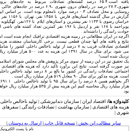
یافته است.۶۵.۴ درصد کشته‌های تصادفات مربوط به جاده‌های برون
شهری،۲۷.۳ درصد در راه‌های درون شهری ،۶.۹ درصد در جاده‌های خاکی و
روستایی و محل تصادف ۰.۳ درصد موارد نامعلوم بوده است. بر اساس این
گزارش در سال گذشته استان‌های فارس با ۱۴۵۸ نفر، تهران با ۱۱۵۶ نفر و
خراسان رضوی با ۱۱۳۳ نفر بیشترین و استان‌های ایلام با ۱۲۶نفر، کهگیلویه و
بویراحمد با ۱۶۸ نفر و اردبیل با ۱۹۶ نفر کمترین تعداد کشته های ناشی از
وادث رانندگی را داشته‌اند
.
گرچه در ایران مطالعاتی در زمینه هزینه اقتصادی ترافیک انجام شده است اما
تایج و یافته های آنها چندان قطعی نیست. برخی کارشناسان معتقدند هزینه
اقتصادی تصادفات قریب به ۷ درصد از تولید ناخالص داخلی کشور را شامل
می شود. برای مثال در سال ۱۳۹۱ این هزینه به عدد ۵۰۰ هزار میلیارد ریال
زدیک شده است
!
ک تحقیق نیز در این زمینه از سوی مرکز پژوهش های مجلس شورای اسلامی
یز صورت گرفته است. نتایج این برآورد تاکید دارد که هزینه های اقتصادی و
اجتماعی تصادفات رانندگی در کشور ما بالغ بر ۸ درصد تولید ناخالص داخلی
ت. هزینه مذکور برای سال ۹۰ معادل ۵۱۹ هزار میلیارد ریال است
.
اگر بخواهیم همین ۸ درصد را برای سال ۹۵ با تولید ناخالص داخلی ۶۶۹۱.۱
هزار میلیارد ریال محاسبه کنیم این هزینه بیش از ۵۳۵ هزار میلیارد ریال خواهد
ود
.
لیدواژه ها:
اقتصاد ایران | سازمان دندانپزشکی | تولید ناخالص داخلی |
زینه های اقتصادی | سازمان بهداشت | تصادفات رانندگی | سفرهای
هری |
سایر مطالب این بخش
|
نسخه قابل چاپ
|
ارسال به دوستان
|