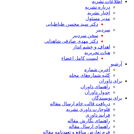
اطلاعات نشریه
درباره نشریه
اخبار نشریه
مدیر مسئول
دکتر سید محسن طباطبایی
سردبیر
سخن سردبیر
دکتر مهدی صادقی شاهدانی
اهداف و چشم انداز
هیات تحریریه
لیست کامل اعضاء
آرشیو
آخرین شماره
کلیه شماره‌های مجله
برای داوران
راهنمای داوران
جدول داوران
برای نویسندگان
دریافت قالب خام ارسال مقاله
فلوچارت داوری نشریه
فرایند داوری
راهنمای نگارش مقاله
راهنمای ارسال مقاله
فرم تعارض منافع و تعهدنامه مقاله