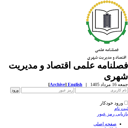
صلنامه علمی اقتصاد و مدیریت
هری
1 مرداد 1405
|
English
]
Archive
[
ورود خودکار
ت نام
زیابی رمز عبور
صفحه اصلی